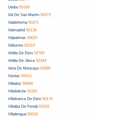
Utebo
50180
Val De San Martín
50372
Valdehorna
50371
Valmadrid
50138
Valpalmas
50615
Valtorres
50219
Velilla De Ebro
50760
Velilla De Jiloca
50343
Vera De Moncayo
50580
Vierlas
50513
Villadoz
50490
Villafeliche
50391
Villafranca De Ebro
50174
Villalba De Perejil
50333
Villalengua
50216