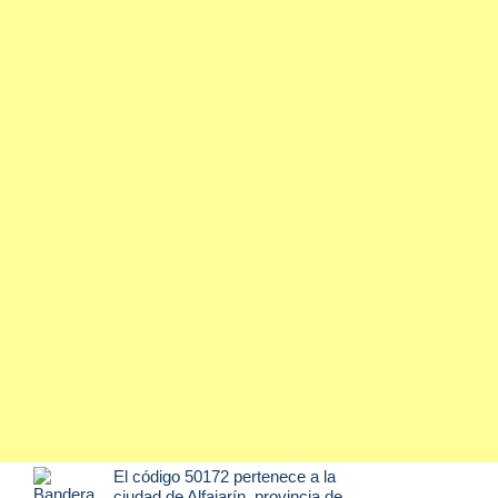
El código 50172 pertenece a la
ciudad de
Alfajarín
, provincia de