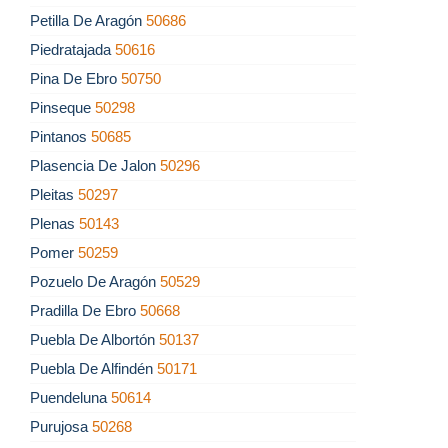
Petilla De Aragón
50686
Piedratajada
50616
Pina De Ebro
50750
Pinseque
50298
Pintanos
50685
Plasencia De Jalon
50296
Pleitas
50297
Plenas
50143
Pomer
50259
Pozuelo De Aragón
50529
Pradilla De Ebro
50668
Puebla De Albortón
50137
Puebla De Alfindén
50171
Puendeluna
50614
Purujosa
50268