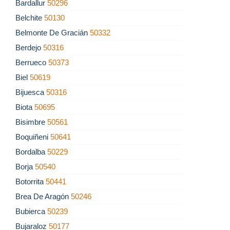
Bardallur
50296
Belchite
50130
Belmonte De Gracián
50332
Berdejo
50316
Berrueco
50373
Biel
50619
Bijuesca
50316
Biota
50695
Bisimbre
50561
Boquiñeni
50641
Bordalba
50229
Borja
50540
Botorrita
50441
Brea De Aragón
50246
Bubierca
50239
Bujaraloz
50177