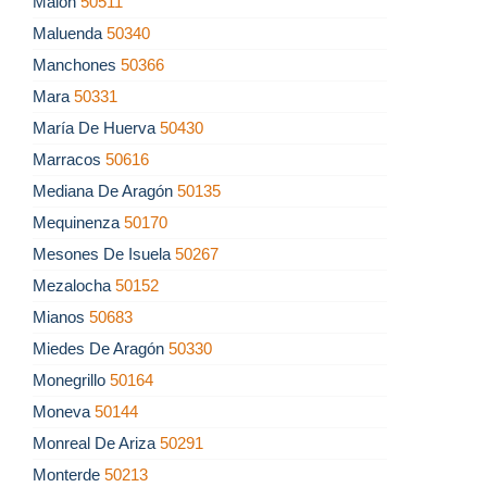
Malón
50511
Maluenda
50340
Manchones
50366
Mara
50331
María De Huerva
50430
Marracos
50616
Mediana De Aragón
50135
Mequinenza
50170
Mesones De Isuela
50267
Mezalocha
50152
Mianos
50683
Miedes De Aragón
50330
Monegrillo
50164
Moneva
50144
Monreal De Ariza
50291
Monterde
50213