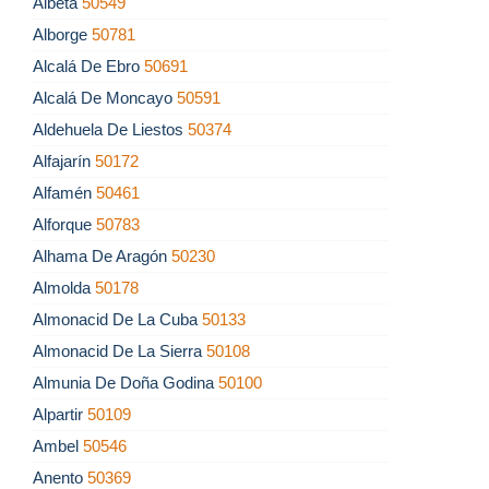
Albeta
50549
Alborge
50781
Alcalá De Ebro
50691
Alcalá De Moncayo
50591
Aldehuela De Liestos
50374
Alfajarín
50172
Alfamén
50461
Alforque
50783
Alhama De Aragón
50230
Almolda
50178
Almonacid De La Cuba
50133
Almonacid De La Sierra
50108
Almunia De Doña Godina
50100
Alpartir
50109
Ambel
50546
Anento
50369