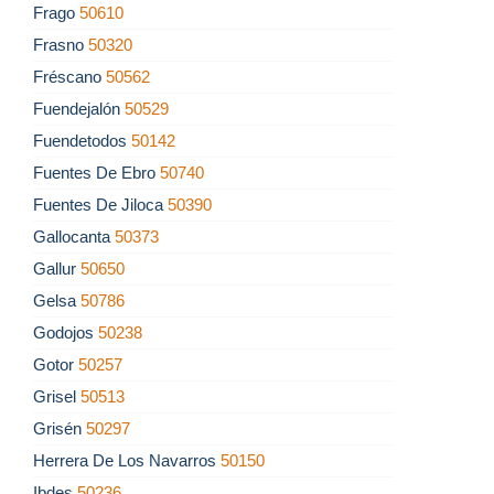
Frago
50610
Frasno
50320
Fréscano
50562
Fuendejalón
50529
Fuendetodos
50142
Fuentes De Ebro
50740
Fuentes De Jiloca
50390
Gallocanta
50373
Gallur
50650
Gelsa
50786
Godojos
50238
Gotor
50257
Grisel
50513
Grisén
50297
Herrera De Los Navarros
50150
Ibdes
50236