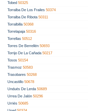
Tobed
50325
Torralba De Los Frailes
50374
Torralba De Ribota
50311
Torralbilla
50368
Torrelapaja
50316
Torrellas
50512
Torres De Berrellén
50693
Torrijo De La Cañada
50217
Tosos
50154
Trasmoz
50583
Trasobares
50268
Uncastillo
50678
Undués De Lerda
50689
Urrea De Jalón
50296
Urriés
50685
Used
50374