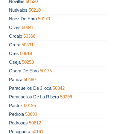
Novillas
50530
Nuévalos
50210
Nuez De Ebro
50173
Olvés
50341
Orcajo
50366
Orera
50331
Orés
50619
Oseja
50258
Osera De Ebro
50175
Paniza
50480
Paracuellos De Jiloca
50342
Paracuellos De La Ribera
50299
Pastriz
50195
Pedrola
50690
Pedrosas
50612
Perdiguera
50161