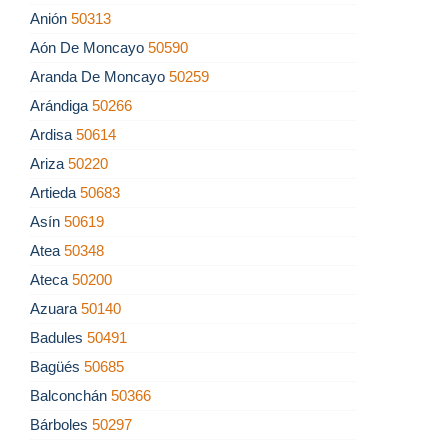
Anión
50313
Aón De Moncayo
50590
Aranda De Moncayo
50259
Arándiga
50266
Ardisa
50614
Ariza
50220
Artieda
50683
Asín
50619
Atea
50348
Ateca
50200
Azuara
50140
Badules
50491
Bagüés
50685
Balconchán
50366
Bárboles
50297