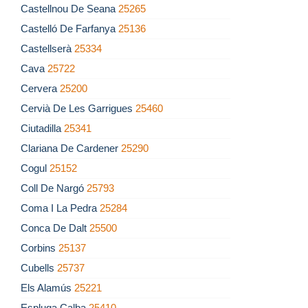
Castellnou De Seana
25265
Castelló De Farfanya
25136
Castellserà
25334
Cava
25722
Cervera
25200
Cervià De Les Garrigues
25460
Ciutadilla
25341
Clariana De Cardener
25290
Cogul
25152
Coll De Nargó
25793
Coma I La Pedra
25284
Conca De Dalt
25500
Corbins
25137
Cubells
25737
Els Alamús
25221
Espluga Calba
25410