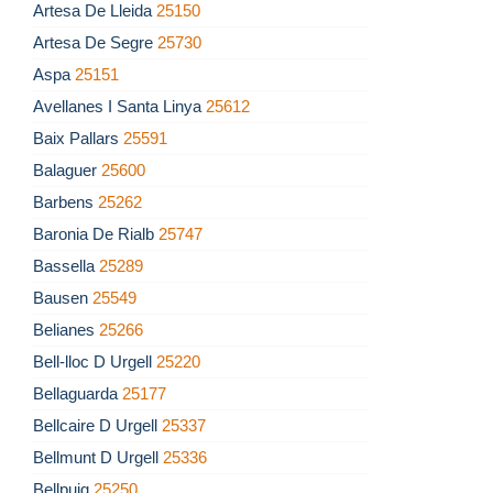
Artesa De Lleida
25150
Artesa De Segre
25730
Aspa
25151
Avellanes I Santa Linya
25612
Baix Pallars
25591
Balaguer
25600
Barbens
25262
Baronia De Rialb
25747
Bassella
25289
Bausen
25549
Belianes
25266
Bell-lloc D Urgell
25220
Bellaguarda
25177
Bellcaire D Urgell
25337
Bellmunt D Urgell
25336
Bellpuig
25250