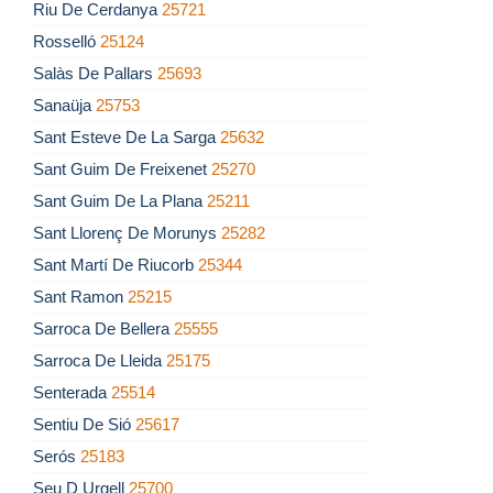
Riu De Cerdanya
25721
Rosselló
25124
Salàs De Pallars
25693
Sanaüja
25753
Sant Esteve De La Sarga
25632
Sant Guim De Freixenet
25270
Sant Guim De La Plana
25211
Sant Llorenç De Morunys
25282
Sant Martí De Riucorb
25344
Sant Ramon
25215
Sarroca De Bellera
25555
Sarroca De Lleida
25175
Senterada
25514
Sentiu De Sió
25617
Serós
25183
Seu D Urgell
25700