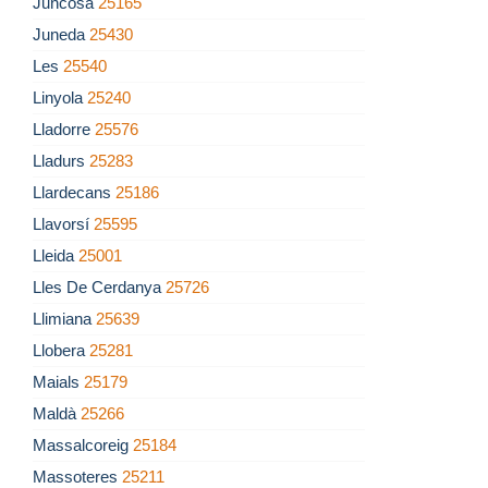
Juncosa
25165
Juneda
25430
Les
25540
Linyola
25240
Lladorre
25576
Lladurs
25283
Llardecans
25186
Llavorsí
25595
Lleida
25001
Lles De Cerdanya
25726
Llimiana
25639
Llobera
25281
Maials
25179
Maldà
25266
Massalcoreig
25184
Massoteres
25211