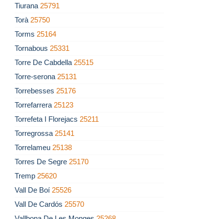
Tiurana
25791
Torà
25750
Torms
25164
Tornabous
25331
Torre De Cabdella
25515
Torre-serona
25131
Torrebesses
25176
Torrefarrera
25123
Torrefeta I Florejacs
25211
Torregrossa
25141
Torrelameu
25138
Torres De Segre
25170
Tremp
25620
Vall De Boí
25526
Vall De Cardós
25570
Vallbona De Les Monges
25268