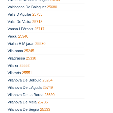
Vallfogona De Balaguer
25680
Valls D Aguilar
25795
Valls De Valira
25718
Vansa I Fórnols
25717
Verdú
25340
Vielha E Mijaran
25530
Vila-sana
25245
Vilagrassa
25330
Vilaller
25552
Vilamós
25551
Vilanova De Bellpuig
25264
Vilanova De L Aguda
25749
Vilanova De La Barca
25690
Vilanova De Meià
25735
Vilanova De Segrià
25133