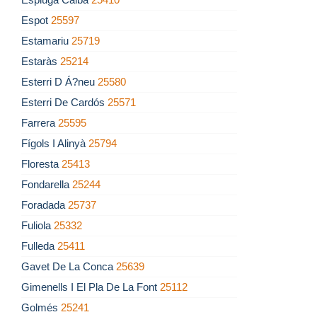
Espot
25597
Estamariu
25719
Estaràs
25214
Esterri D Á?neu
25580
Esterri De Cardós
25571
Farrera
25595
Fígols I Alinyà
25794
Floresta
25413
Fondarella
25244
Foradada
25737
Fuliola
25332
Fulleda
25411
Gavet De La Conca
25639
Gimenells I El Pla De La Font
25112
Golmés
25241