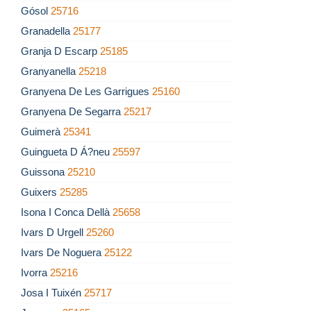
Gósol
25716
Granadella
25177
Granja D Escarp
25185
Granyanella
25218
Granyena De Les Garrigues
25160
Granyena De Segarra
25217
Guimerà
25341
Guingueta D Á?neu
25597
Guissona
25210
Guixers
25285
Isona I Conca Dellà
25658
Ivars D Urgell
25260
Ivars De Noguera
25122
Ivorra
25216
Josa I Tuixén
25717