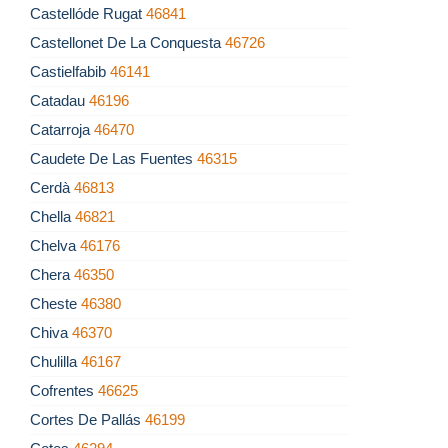
Castellóde Rugat
46841
Castellonet De La Conquesta
46726
Castielfabib
46141
Catadau
46196
Catarroja
46470
Caudete De Las Fuentes
46315
Cerdà
46813
Chella
46821
Chelva
46176
Chera
46350
Cheste
46380
Chiva
46370
Chulilla
46167
Cofrentes
46625
Cortes De Pallás
46199