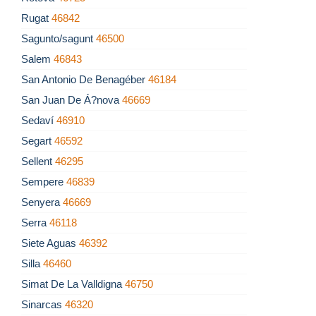
Rugat
46842
Sagunto/sagunt
46500
Salem
46843
San Antonio De Benagéber
46184
San Juan De Á?nova
46669
Sedaví
46910
Segart
46592
Sellent
46295
Sempere
46839
Senyera
46669
Serra
46118
Siete Aguas
46392
Silla
46460
Simat De La Valldigna
46750
Sinarcas
46320