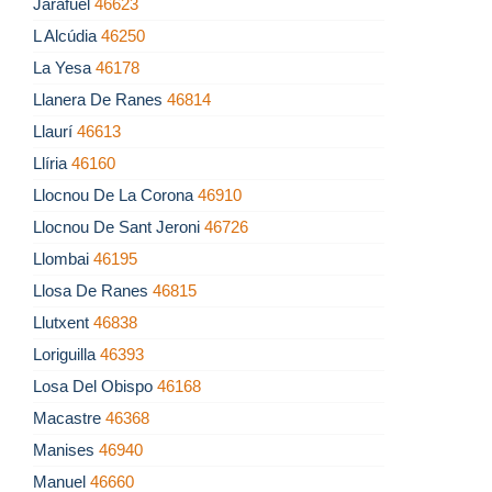
Jarafuel
46623
L Alcúdia
46250
La Yesa
46178
Llanera De Ranes
46814
Llaurí
46613
Llíria
46160
Llocnou De La Corona
46910
Llocnou De Sant Jeroni
46726
Llombai
46195
Llosa De Ranes
46815
Llutxent
46838
Loriguilla
46393
Losa Del Obispo
46168
Macastre
46368
Manises
46940
Manuel
46660