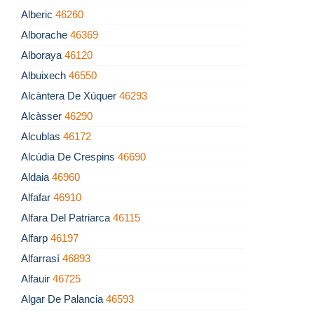
Alberic
46260
Alborache
46369
Alboraya
46120
Albuixech
46550
Alcàntera De Xúquer
46293
Alcàsser
46290
Alcublas
46172
Alcúdia De Crespins
46690
Aldaia
46960
Alfafar
46910
Alfara Del Patriarca
46115
Alfarp
46197
Alfarrasí
46893
Alfauir
46725
Algar De Palancia
46593