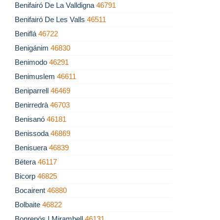
Benifairó De La Valldigna
46791
Benifairó De Les Valls
46511
Beniflá
46722
Benigánim
46830
Benimodo
46291
Benimuslem
46611
Beniparrell
46469
Benirredrà
46703
Benisanó
46181
Benissoda
46869
Benisuera
46839
Bétera
46117
Bicorp
46825
Bocairent
46880
Bolbaite
46822
Bonrepós I Mirambell
46131