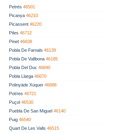
Petrés
46501
Picanya
46210
Picassent
46220
Piles
46712
Pinet
46838
Pobla De Farnals
46139
Pobla De Vallbona
46185
Pobla Del Duc
46840
Pobla Llarga
46670
Polinyàde Xúquer
46688
Potríes
46721
Puçol
46530
Puebla De San Miguel
46140
Puig
46540
Quart De Les Valls
46515