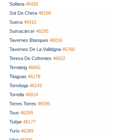
Sollana
46430
Sot De Chera
46168
Sueca
46410
Sumacàrcer
46295
Tavernes Blanques
46016
Tavernes De La Valldigna
46760
Teresa De Cofrentes
46622
Terrateig
46842
Titaguas
46178
Torrebaja
46143
Torrella
46814
Torres Torres
46595
Tous
46269
Tuéjar
46177
Turís
46389
Utiel
46300