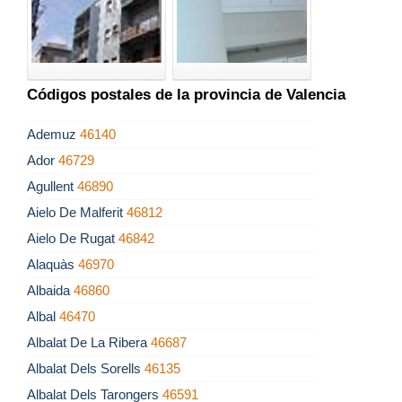
Códigos postales de la provincia de Valencia
Ademuz
46140
Ador
46729
Agullent
46890
Aielo De Malferit
46812
Aielo De Rugat
46842
Alaquàs
46970
Albaida
46860
Albal
46470
Albalat De La Ribera
46687
Albalat Dels Sorells
46135
Albalat Dels Tarongers
46591