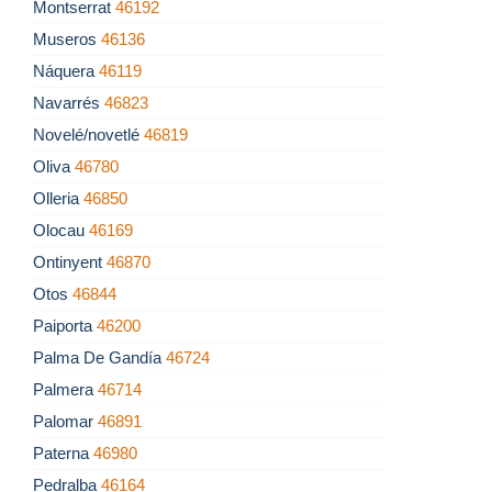
Montserrat
46192
Museros
46136
Náquera
46119
Navarrés
46823
Novelé/novetlé
46819
Oliva
46780
Olleria
46850
Olocau
46169
Ontinyent
46870
Otos
46844
Paiporta
46200
Palma De Gandía
46724
Palmera
46714
Palomar
46891
Paterna
46980
Pedralba
46164