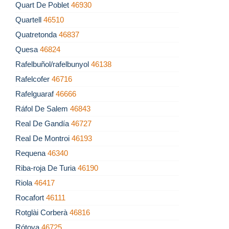
Quart De Poblet
46930
Quartell
46510
Quatretonda
46837
Quesa
46824
Rafelbuñol/rafelbunyol
46138
Rafelcofer
46716
Rafelguaraf
46666
Ráfol De Salem
46843
Real De Gandía
46727
Real De Montroi
46193
Requena
46340
Riba-roja De Turia
46190
Riola
46417
Rocafort
46111
Rotglài Corberà
46816
Rótova
46725