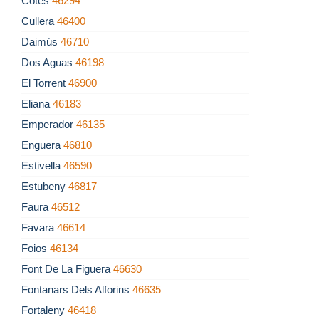
Cotes
46294
Cullera
46400
Daimús
46710
Dos Aguas
46198
El Torrent
46900
Eliana
46183
Emperador
46135
Enguera
46810
Estivella
46590
Estubeny
46817
Faura
46512
Favara
46614
Foios
46134
Font De La Figuera
46630
Fontanars Dels Alforins
46635
Fortaleny
46418