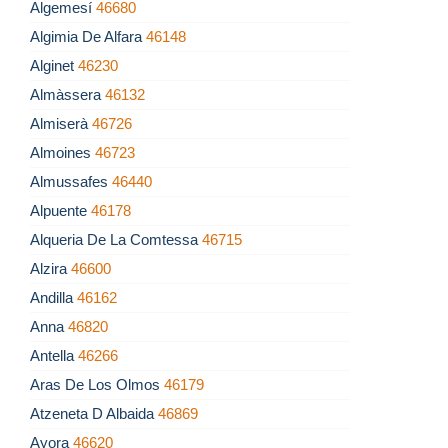
Algemesí
46680
Algimia De Alfara
46148
Alginet
46230
Almàssera
46132
Almiserà
46726
Almoines
46723
Almussafes
46440
Alpuente
46178
Alqueria De La Comtessa
46715
Alzira
46600
Andilla
46162
Anna
46820
Antella
46266
Aras De Los Olmos
46179
Atzeneta D Albaida
46869
Ayora
46620