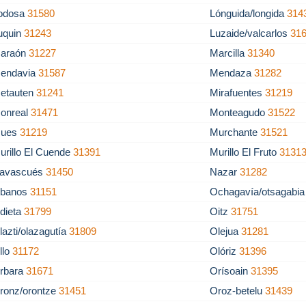
odosa
31580
Lónguida/longida
314
uquin
31243
Luzaide/valcarlos
31
araón
31227
Marcilla
31340
endavia
31587
Mendaza
31282
etauten
31241
Mirafuentes
31219
onreal
31471
Monteagudo
31522
ues
31219
Murchante
31521
urillo El Cuende
31391
Murillo El Fruto
3131
avascués
31450
Nazar
31282
banos
31151
Ochagavía/otsagabi
dieta
31799
Oitz
31751
lazti/olazagutía
31809
Olejua
31281
llo
31172
Olóriz
31396
rbara
31671
Orísoain
31395
ronz/orontze
31451
Oroz-betelu
31439