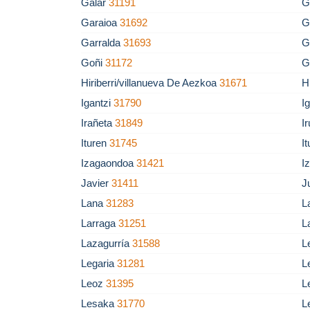
Galar
31191
G
Garaioa
31692
G
Garralda
31693
G
Goñi
31172
G
Hiriberri/villanueva De Aezkoa
31671
H
Igantzi
31790
I
Irañeta
31849
I
Ituren
31745
I
Izagaondoa
31421
I
Javier
31411
J
Lana
31283
L
Larraga
31251
L
Lazagurría
31588
L
Legaria
31281
L
Leoz
31395
L
Lesaka
31770
L