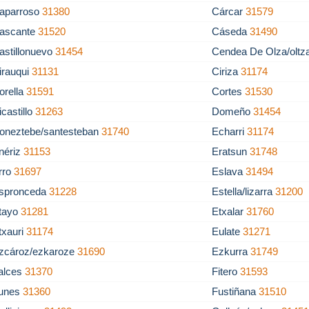
aparroso
31380
Cárcar
31579
ascante
31520
Cáseda
31490
astillonuevo
31454
Cendea De Olza/olt
irauqui
31131
Ciriza
31174
orella
31591
Cortes
31530
icastillo
31263
Domeño
31454
oneztebe/santesteban
31740
Echarri
31174
nériz
31153
Eratsun
31748
rro
31697
Eslava
31494
spronceda
31228
Estella/lizarra
31200
tayo
31281
Etxalar
31760
txauri
31174
Eulate
31271
zcároz/ezkaroze
31690
Ezkurra
31749
alces
31370
Fitero
31593
unes
31360
Fustiñana
31510