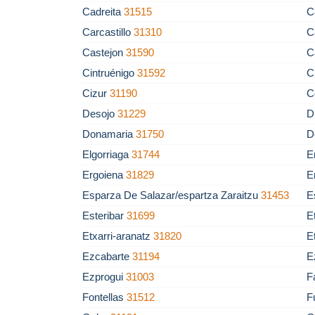
Cadreita
31515
C
Carcastillo
31310
C
Castejon
31590
C
Cintruénigo
31592
C
Cizur
31190
C
Desojo
31229
D
Donamaria
31750
D
Elgorriaga
31744
E
Ergoiena
31829
E
Esparza De Salazar/espartza Zaraitzu
31453
E
Esteribar
31699
E
Etxarri-aranatz
31820
E
Ezcabarte
31194
E
Ezprogui
31003
F
Fontellas
31512
F