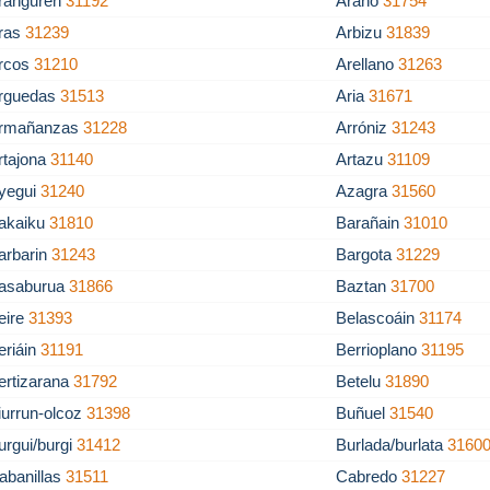
ranguren
31192
Arano
31754
ras
31239
Arbizu
31839
rcos
31210
Arellano
31263
rguedas
31513
Aria
31671
rmañanzas
31228
Arróniz
31243
rtajona
31140
Artazu
31109
yegui
31240
Azagra
31560
akaiku
31810
Barañain
31010
arbarin
31243
Bargota
31229
asaburua
31866
Baztan
31700
eire
31393
Belascoáin
31174
eriáin
31191
Berrioplano
31195
ertizarana
31792
Betelu
31890
iurrun-olcoz
31398
Buñuel
31540
urgui/burgi
31412
Burlada/burlata
3160
abanillas
31511
Cabredo
31227