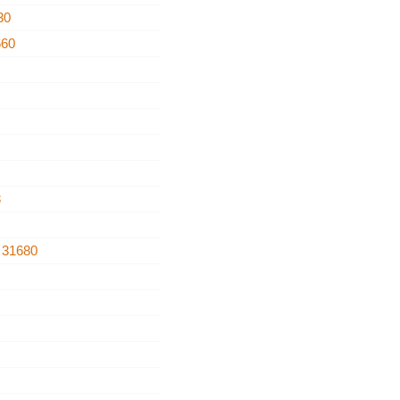
30
660
3
a
31680