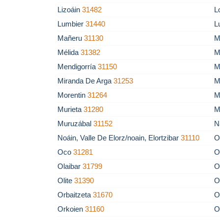
Lizoáin
31482
L
Lumbier
31440
L
Mañeru
31130
M
Mélida
31382
M
Mendigorría
31150
M
Miranda De Arga
31253
M
Morentin
31264
M
Murieta
31280
M
Muruzábal
31152
N
Noáin, Valle De Elorz/noain, Elortzibar
31110
O
Oco
31281
O
Olaibar
31799
O
Olite
31390
O
Orbaitzeta
31670
O
Orkoien
31160
O