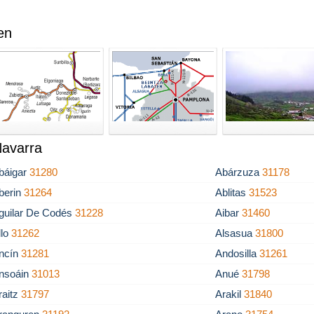
en
Navarra
báigar
31280
Abárzuza
31178
berin
31264
Ablitas
31523
guilar De Codés
31228
Aibar
31460
llo
31262
Alsasua
31800
ncín
31281
Andosilla
31261
nsoáin
31013
Anué
31798
raitz
31797
Arakil
31840