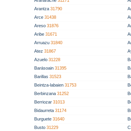
Aranarache
31271
A
Arantza
31790
A
Arce
31438
A
Areso
31876
A
Aribe
31671
A
Arruazu
31840
A
Atez
31867
A
Azuelo
31228
B
Barásoain
31395
B
Barillas
31523
B
Beintza-labaien
31753
B
Berbinzana
31252
B
Berriozar
31013
B
Bidaurreta
31174
B
Burguete
31640
B
Busto
31229
C