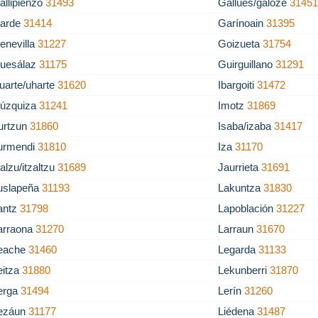
allipienzo
31493
Gallués/galoze
3145
arde
31414
Garínoain
31395
enevilla
31227
Goizueta
31754
uesálaz
31175
Guirguillano
31291
uarte/uharte
31620
Ibargoiti
31472
gúzquiza
31241
Imotz
31869
rurtzun
31860
Isaba/izaba
31417
turmendi
31810
Iza
31170
zalzu/itzaltzu
31689
Jaurrieta
31691
uslapeña
31193
Lakuntza
31830
antz
31798
Lapoblación
31227
arraona
31270
Larraun
31670
eache
31460
Legarda
31133
eitza
31880
Lekunberri
31870
erga
31494
Lerín
31260
ezáun
31177
Liédena
31487