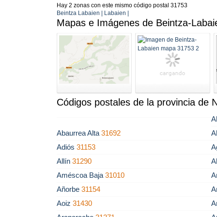
Hay 2 zonas con este mismo código postal 31753
Beintza Labaien | Labaien |
Mapas e Imágenes de Beintza-Labai
Códigos postales de la provincia de 
A
Abaurrea Alta
31692
A
Adiós
31153
A
Allín
31290
A
Améscoa Baja
31010
A
Añorbe
31154
A
Aoiz
31430
A