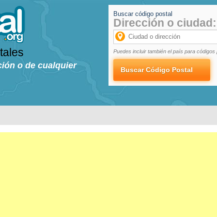
Buscar código postal
Dirección o ciudad:
tales
Puedes incluir también el país para códigos 
ción o de cualquier