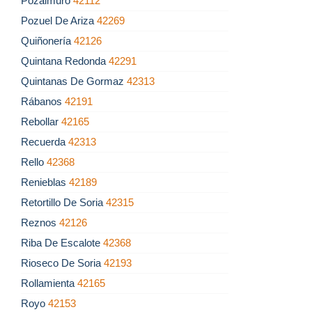
Pozalmuro
42112
Pozuel De Ariza
42269
Quiñonería
42126
Quintana Redonda
42291
Quintanas De Gormaz
42313
Rábanos
42191
Rebollar
42165
Recuerda
42313
Rello
42368
Renieblas
42189
Retortillo De Soria
42315
Reznos
42126
Riba De Escalote
42368
Rioseco De Soria
42193
Rollamienta
42165
Royo
42153