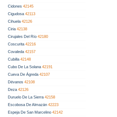
Cidones
42145
Cigudosa
42113
Cihuela
42126
Ciria
42138
Cirujales Del Río
42180
Coscurita
42216
Covaleda
42157
Cubilla
42148
Cubo De La Solana
42191
Cueva De Ágreda
42107
Dévanos
42108
Deza
42126
Duruelo De La Sierra
42158
Escobosa De Almazán
42223
Espeja De San Marcelino
42142