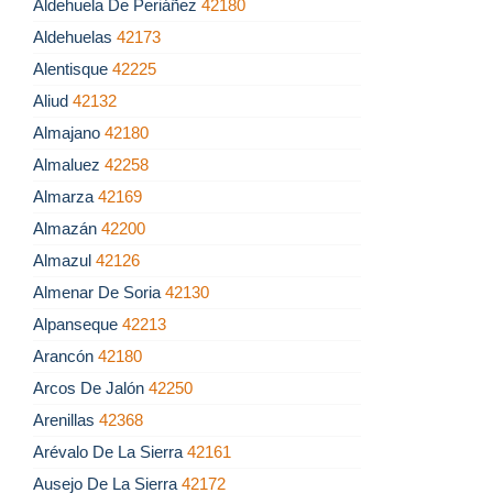
Aldehuela De Periáñez
42180
Aldehuelas
42173
Alentisque
42225
Aliud
42132
Almajano
42180
Almaluez
42258
Almarza
42169
Almazán
42200
Almazul
42126
Almenar De Soria
42130
Alpanseque
42213
Arancón
42180
Arcos De Jalón
42250
Arenillas
42368
Arévalo De La Sierra
42161
Ausejo De La Sierra
42172