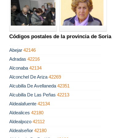
Códigos postales de la provincia de Soria
Abejar
42146
Adradas
42216
Alconaba
42134
Alconchel De Ariza
42269
Alcubilla De Avellaneda
42351
Alcubilla De Las Peñas
42213
Aldealafuente
42134
Aldealices
42180
Aldealpozo
42112
Aldealseñor
42180