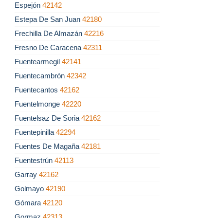
Espejón
42142
Estepa De San Juan
42180
Frechilla De Almazán
42216
Fresno De Caracena
42311
Fuentearmegil
42141
Fuentecambrón
42342
Fuentecantos
42162
Fuentelmonge
42220
Fuentelsaz De Soria
42162
Fuentepinilla
42294
Fuentes De Magaña
42181
Fuentestrún
42113
Garray
42162
Golmayo
42190
Gómara
42120
Gormaz
42313