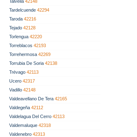
Talveila
42148
Tardelcuende
42294
Taroda
42216
Tejado
42128
Torlengua
42220
Torreblacos
42193
Torrehermosa
42269
Torrubia De Soria
42138
Trévago
42113
Ucero
42317
Vadillo
42148
Valdeavellano De Tera
42165
Valdegeña
42112
Valdelagua Del Cerro
42113
Valdemaluque
42318
Valdenebro
42313