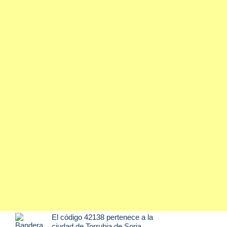
El código 42138 pertenece a la
ciudad de
Torrubia de Soria
,