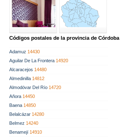
Códigos postales de la provincia de Córdoba
Adamuz
14430
Aguilar De La Frontera
14920
Alcaracejos
14480
Almedinilla
14812
Almodóvar Del Río
14720
Añora
14450
Baena
14850
Belalcázar
14280
Belmez
14240
Benamejí
14910