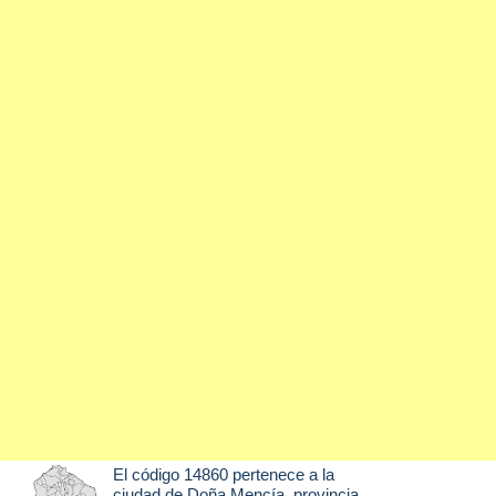
El código 14860 pertenece a la
ciudad de
Doña Mencía
, provincia