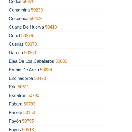
Codos
50326
Contamina
50239
Cosuenda
50409
Cuarte De Huerva
50410
Cubel
50376
Cuerlas
50373
Daroca
50360
Ejea De Los Caballeros
50600
Embid De Ariza
50239
Encinacorba
50470
Erla
50611
Escatrón
50790
Fabara
50793
Farlete
50163
Fayón
50795
Fayos
50513