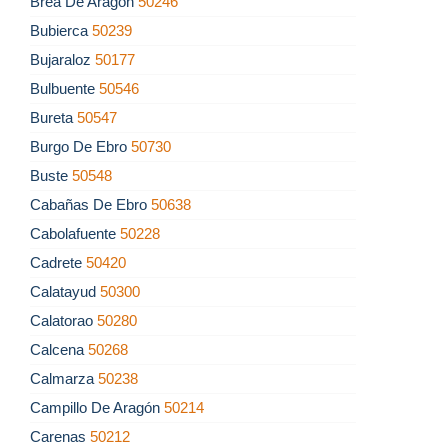
Brea De Aragón
50246
Bubierca
50239
Bujaraloz
50177
Bulbuente
50546
Bureta
50547
Burgo De Ebro
50730
Buste
50548
Cabañas De Ebro
50638
Cabolafuente
50228
Cadrete
50420
Calatayud
50300
Calatorao
50280
Calcena
50268
Calmarza
50238
Campillo De Aragón
50214
Carenas
50212