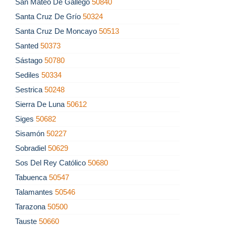
San Mateo De Gállego
50840
Santa Cruz De Grío
50324
Santa Cruz De Moncayo
50513
Santed
50373
Sástago
50780
Sediles
50334
Sestrica
50248
Sierra De Luna
50612
Siges
50682
Sisamón
50227
Sobradiel
50629
Sos Del Rey Católico
50680
Tabuenca
50547
Talamantes
50546
Tarazona
50500
Tauste
50660