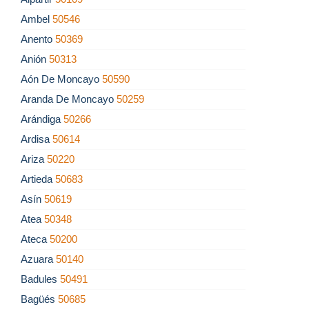
Ambel
50546
Anento
50369
Anión
50313
Aón De Moncayo
50590
Aranda De Moncayo
50259
Arándiga
50266
Ardisa
50614
Ariza
50220
Artieda
50683
Asín
50619
Atea
50348
Ateca
50200
Azuara
50140
Badules
50491
Bagüés
50685