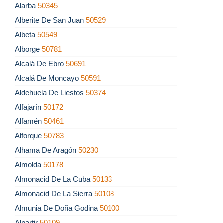
Alarba
50345
Alberite De San Juan
50529
Albeta
50549
Alborge
50781
Alcalá De Ebro
50691
Alcalá De Moncayo
50591
Aldehuela De Liestos
50374
Alfajarín
50172
Alfamén
50461
Alforque
50783
Alhama De Aragón
50230
Almolda
50178
Almonacid De La Cuba
50133
Almonacid De La Sierra
50108
Almunia De Doña Godina
50100
Alpartir
50109