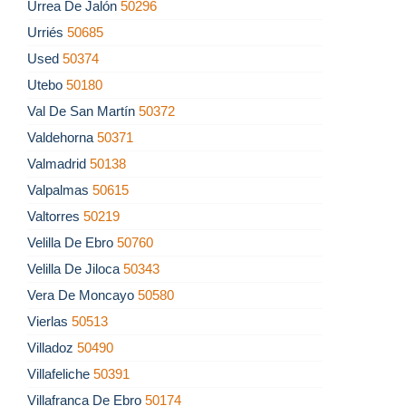
Urrea De Jalón
50296
Urriés
50685
Used
50374
Utebo
50180
Val De San Martín
50372
Valdehorna
50371
Valmadrid
50138
Valpalmas
50615
Valtorres
50219
Velilla De Ebro
50760
Velilla De Jiloca
50343
Vera De Moncayo
50580
Vierlas
50513
Villadoz
50490
Villafeliche
50391
Villafranca De Ebro
50174