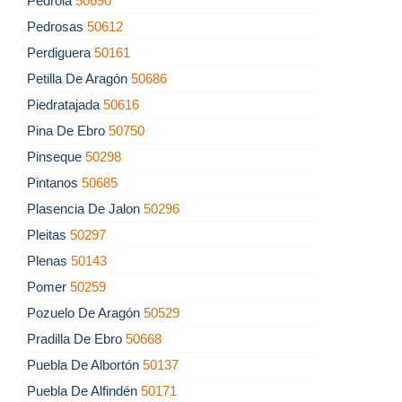
Pedrola
50690
Pedrosas
50612
Perdiguera
50161
Petilla De Aragón
50686
Piedratajada
50616
Pina De Ebro
50750
Pinseque
50298
Pintanos
50685
Plasencia De Jalon
50296
Pleitas
50297
Plenas
50143
Pomer
50259
Pozuelo De Aragón
50529
Pradilla De Ebro
50668
Puebla De Albortón
50137
Puebla De Alfindén
50171