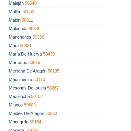
Maleján
50549
Mallén
50550
Malón
50511
Maluenda
50340
Manchones
50366
Mara
50331
María De Huerva
50430
Marracos
50616
Mediana De Aragón
50135
Mequinenza
50170
Mesones De Isuela
50267
Mezalocha
50152
Mianos
50683
Miedes De Aragón
50330
Monegrillo
50164
Moneva
50144