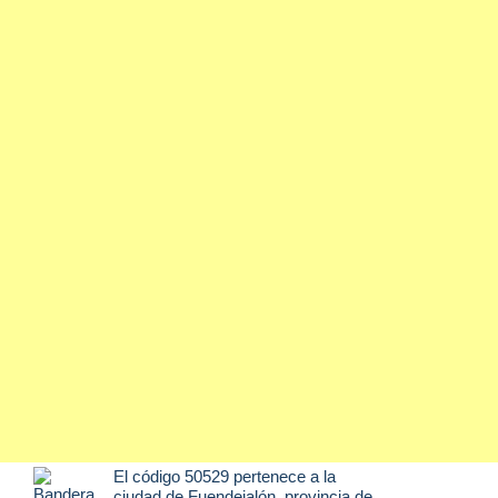
El código 50529 pertenece a la
ciudad de
Fuendejalón
, provincia de