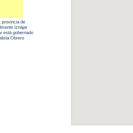
, provincia de
lmente Iznájar
jar está gobernado
alista Obrero