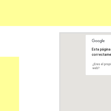
Esta págin
correctame
¿Eres el prop
web?