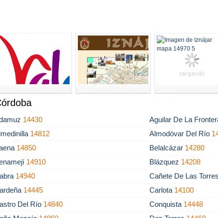
 Córdoba
damuz
14430
Aguilar De La Fronte
lmedinilla
14812
Almodóvar Del Río
1
aena
14850
Belalcázar
14280
enamejí
14910
Blázquez
14208
abra
14940
Cañete De Las Torre
ardeña
14445
Carlota
14100
astro Del Río
14840
Conquista
14448