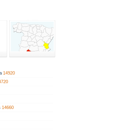
ra
14920
4720
s
14660