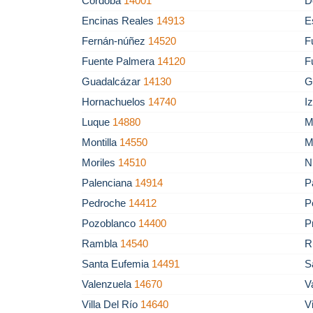
Córdoba
14001
D
Encinas Reales
14913
E
Fernán-núñez
14520
F
Fuente Palmera
14120
F
Guadalcázar
14130
G
Hornachuelos
14740
I
Luque
14880
M
Montilla
14550
M
Moriles
14510
N
Palenciana
14914
P
Pedroche
14412
P
Pozoblanco
14400
P
Rambla
14540
R
Santa Eufemia
14491
S
Valenzuela
14670
V
Villa Del Río
14640
V