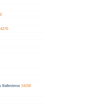
0
14270
s Ballesteros
14150