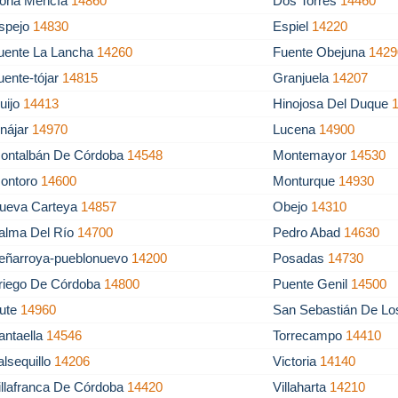
oña Mencía
14860
Dos Torres
14460
spejo
14830
Espiel
14220
uente La Lancha
14260
Fuente Obejuna
1429
uente-tójar
14815
Granjuela
14207
uijo
14413
Hinojosa Del Duque
znájar
14970
Lucena
14900
ontalbán De Córdoba
14548
Montemayor
14530
ontoro
14600
Monturque
14930
ueva Carteya
14857
Obejo
14310
alma Del Río
14700
Pedro Abad
14630
eñarroya-pueblonuevo
14200
Posadas
14730
riego De Córdoba
14800
Puente Genil
14500
ute
14960
San Sebastián De Lo
antaella
14546
Torrecampo
14410
alsequillo
14206
Victoria
14140
illafranca De Córdoba
14420
Villaharta
14210