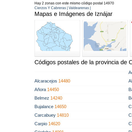
Hay 2 zonas con este mismo código postal 14970
Cierzos Y Cabreras | Valdearenas |
Mapas e Imágenes de Iznájar
Códigos postales de la provincia de
A
Alcaracejos
14480
A
Añora
14450
B
Belmez
14240
B
Bujalance
14650
C
Carcabuey
14810
C
Carpio
14620
C