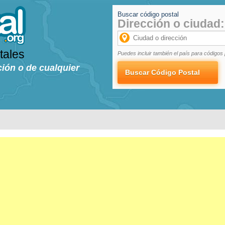
Buscar código postal
Dirección o ciudad:
tales
Puedes incluir también el país para códigos 
ción o de cualquier