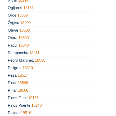
Nívar
18214
Ogíjares
18151
Orce
18858
Órgiva
18400
Otívar
18698
Otura
18630
Padul
18640
Pampaneira
18411
Pedro Martínez
18530
Peligros
18210
Peza
18517
Pinar
18568
Píñar
18568
Pinos Genil
18191
Pinos Puente
18240
Polícar
18516