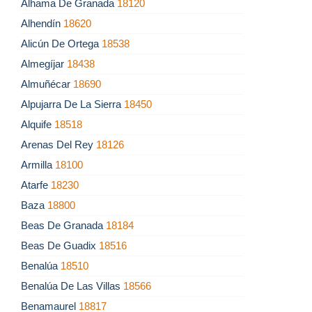
Alhama De Granada
18120
Alhendín
18620
Alicún De Ortega
18538
Almegíjar
18438
Almuñécar
18690
Alpujarra De La Sierra
18450
Alquife
18518
Arenas Del Rey
18126
Armilla
18100
Atarfe
18230
Baza
18800
Beas De Granada
18184
Beas De Guadix
18516
Benalúa
18510
Benalúa De Las Villas
18566
Benamaurel
18817