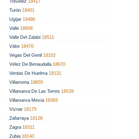
Trevélez
18417
Turón
18491
Ugíjar
18480
Valle
18658
Valle Del Zalabí
18511
Válor
18470
Vegas Del Genil
18102
Vélez De Benaudalla
18670
Ventas De Huelma
18131
Villamena
18659
Villanueva De Las Torres
18539
Villanueva Mesía
18369
Víznar
18179
Zafarraya
18128
Zagra
18311
Zubia
18140