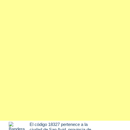
El código 18327 pertenece a la
ciudad de
San Avid
, provincia de