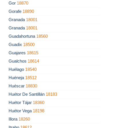
Gor
18870
Gorafe
18890
Granada
18001
Granada
18001
Guadahortuna
18560
Guadix
18500
Guajares
18615
Gualchos
18614
Huélago
18540
Huéneja
18512
Huéscar
18830
Huétor De Santillán
18183
Huétor Tájar
18360
Huétor Vega
18198
Illora
18260
Itrabo
18612