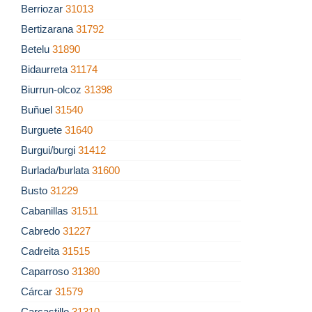
Berriozar
31013
Bertizarana
31792
Betelu
31890
Bidaurreta
31174
Biurrun-olcoz
31398
Buñuel
31540
Burguete
31640
Burgui/burgi
31412
Burlada/burlata
31600
Busto
31229
Cabanillas
31511
Cabredo
31227
Cadreita
31515
Caparroso
31380
Cárcar
31579
Carcastillo
31310