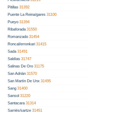
Pitillas
31392
Puente La Reina/gares
31100
Pueyo
31394
Ribaforada
31550
Romanzado
31454
Roncal/erronkari
31415
Sada
31491
Saldías
31747
Salinas De Oro
31175
San Adrián
31570
San Martín De Unx
31495
Sang
31400
Sansol
31220
Santacara
31314
Sarriés/sartze
31451