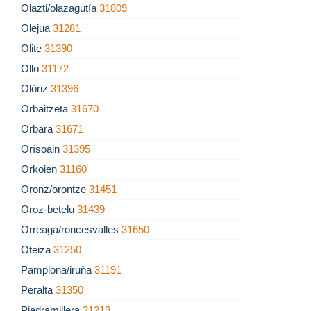
Olazti/olazagutía
31809
Olejua
31281
Olite
31390
Ollo
31172
Olóriz
31396
Orbaitzeta
31670
Orbara
31671
Orísoain
31395
Orkoien
31160
Oronz/orontze
31451
Oroz-betelu
31439
Orreaga/roncesvalles
31650
Oteiza
31250
Pamplona/iruña
31191
Peralta
31350
Piedramillera
31219