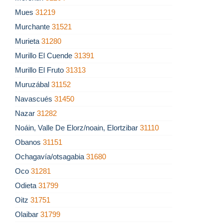
Mues
31219
Murchante
31521
Murieta
31280
Murillo El Cuende
31391
Murillo El Fruto
31313
Muruzábal
31152
Navascués
31450
Nazar
31282
Noáin, Valle De Elorz/noain, Elortzibar
31110
Obanos
31151
Ochagavía/otsagabia
31680
Oco
31281
Odieta
31799
Oitz
31751
Olaibar
31799