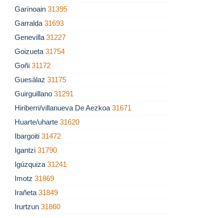
Garínoain
31395
Garralda
31693
Genevilla
31227
Goizueta
31754
Goñi
31172
Guesálaz
31175
Guirguillano
31291
Hiriberri/villanueva De Aezkoa
31671
Huarte/uharte
31620
Ibargoiti
31472
Igantzi
31790
Igúzquiza
31241
Imotz
31869
Irañeta
31849
Irurtzun
31860