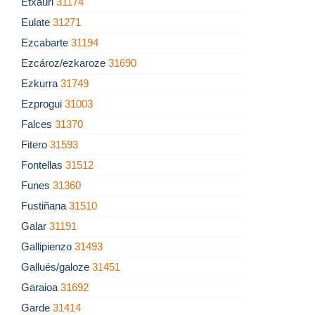
Etxauri
31174
Eulate
31271
Ezcabarte
31194
Ezcároz/ezkaroze
31690
Ezkurra
31749
Ezprogui
31003
Falces
31370
Fitero
31593
Fontellas
31512
Funes
31360
Fustiñana
31510
Galar
31191
Gallipienzo
31493
Gallués/galoze
31451
Garaioa
31692
Garde
31414