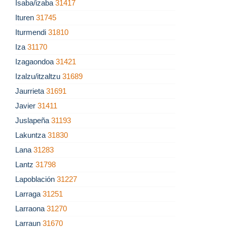
Isaba/izaba
31417
Ituren
31745
Iturmendi
31810
Iza
31170
Izagaondoa
31421
Izalzu/itzaltzu
31689
Jaurrieta
31691
Javier
31411
Juslapeña
31193
Lakuntza
31830
Lana
31283
Lantz
31798
Lapoblación
31227
Larraga
31251
Larraona
31270
Larraun
31670