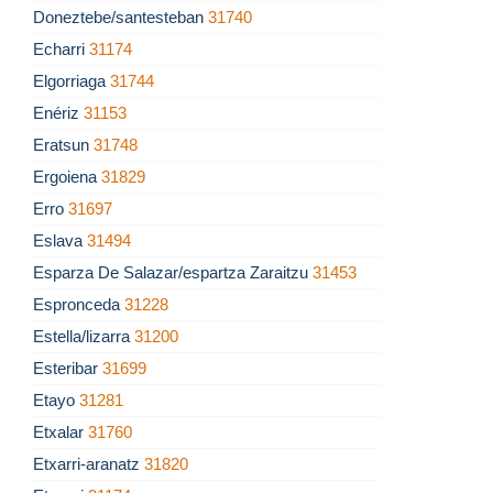
Doneztebe/santesteban
31740
Echarri
31174
Elgorriaga
31744
Enériz
31153
Eratsun
31748
Ergoiena
31829
Erro
31697
Eslava
31494
Esparza De Salazar/espartza Zaraitzu
31453
Espronceda
31228
Estella/lizarra
31200
Esteribar
31699
Etayo
31281
Etxalar
31760
Etxarri-aranatz
31820