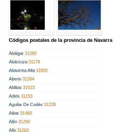
Códigos postales de la provincia de Navarra
Abáigar
31280
Abárzuza
31178
Abaurrea Alta
31692
Aberin
31264
Ablitas
31523
Adiós
31153
Aguilar De Codés
31228
Aibar
31460
Allín
31290
Allo
31262