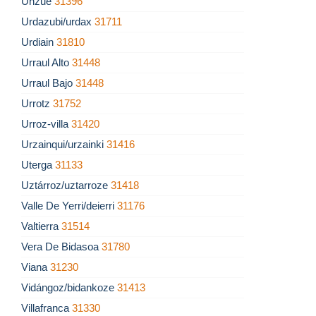
Unzué
31396
Urdazubi/urdax
31711
Urdiain
31810
Urraul Alto
31448
Urraul Bajo
31448
Urrotz
31752
Urroz-villa
31420
Urzainqui/urzainki
31416
Uterga
31133
Uztárroz/uztarroze
31418
Valle De Yerri/deierri
31176
Valtierra
31514
Vera De Bidasoa
31780
Viana
31230
Vidángoz/bidankoze
31413
Villafranca
31330