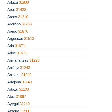
Arbizu
31839
Arce
31438
Arcos
31210
Arellano
31263
Areso
31876
Arguedas
31513
Aria
31671
Aribe
31671
Armañanzas
31228
Arróniz
31243
Arruazu
31840
Artajona
31140
Artazu
31109
Atez
31867
Ayegui
31240
Azagra
31560