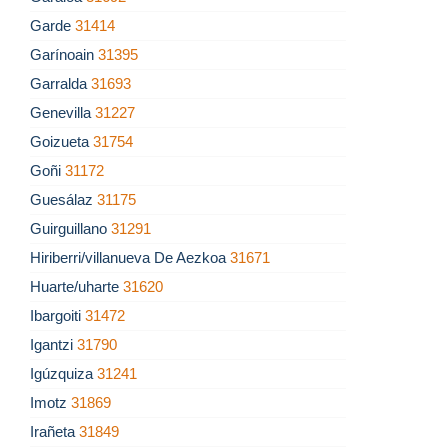
Garde
31414
Garínoain
31395
Garralda
31693
Genevilla
31227
Goizueta
31754
Goñi
31172
Guesálaz
31175
Guirguillano
31291
Hiriberri/villanueva De Aezkoa
31671
Huarte/uharte
31620
Ibargoiti
31472
Igantzi
31790
Igúzquiza
31241
Imotz
31869
Irañeta
31849