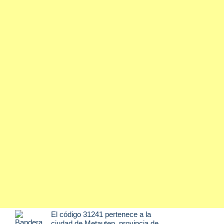
El código 31241 pertenece a la
ciudad de
Metauten
, provincia de