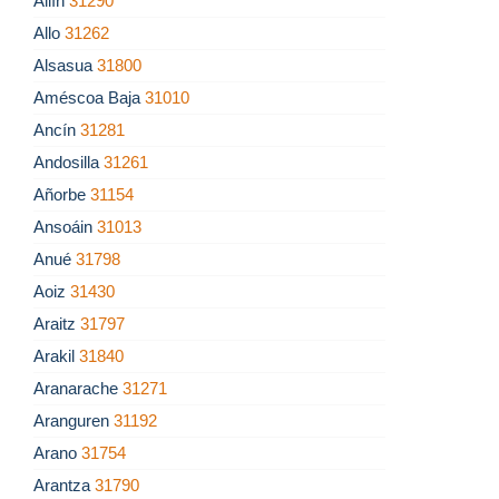
Allín
31290
Allo
31262
Alsasua
31800
Améscoa Baja
31010
Ancín
31281
Andosilla
31261
Añorbe
31154
Ansoáin
31013
Anué
31798
Aoiz
31430
Araitz
31797
Arakil
31840
Aranarache
31271
Aranguren
31192
Arano
31754
Arantza
31790