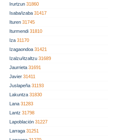
Irurtzun
31860
Isaba/izaba
31417
Ituren
31745
Iturmendi
31810
Iza
31170
Izagaondoa
31421
Izalzu/itzaltzu
31689
Jaurrieta
31691
Javier
31411
Juslapeña
31193
Lakuntza
31830
Lana
31283
Lantz
31798
Lapoblación
31227
Larraga
31251
Larraona
31270