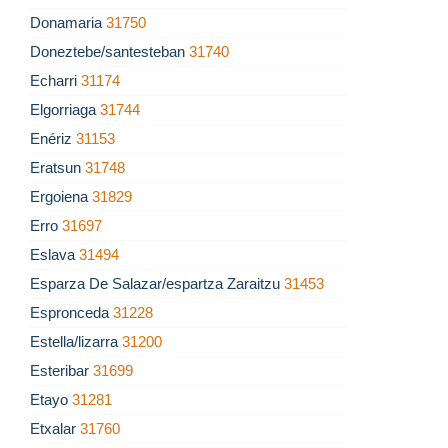
Donamaria
31750
Doneztebe/santesteban
31740
Echarri
31174
Elgorriaga
31744
Enériz
31153
Eratsun
31748
Ergoiena
31829
Erro
31697
Eslava
31494
Esparza De Salazar/espartza Zaraitzu
31453
Espronceda
31228
Estella/lizarra
31200
Esteribar
31699
Etayo
31281
Etxalar
31760