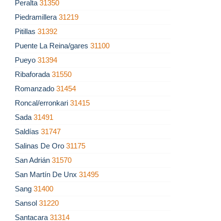
Peralta
31350
Piedramillera
31219
Pitillas
31392
Puente La Reina/gares
31100
Pueyo
31394
Ribaforada
31550
Romanzado
31454
Roncal/erronkari
31415
Sada
31491
Saldías
31747
Salinas De Oro
31175
San Adrián
31570
San Martín De Unx
31495
Sang
31400
Sansol
31220
Santacara
31314