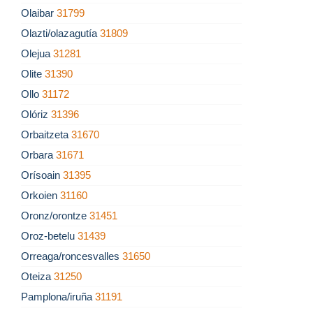
Olaibar
31799
Olazti/olazagutía
31809
Olejua
31281
Olite
31390
Ollo
31172
Olóriz
31396
Orbaitzeta
31670
Orbara
31671
Orísoain
31395
Orkoien
31160
Oronz/orontze
31451
Oroz-betelu
31439
Orreaga/roncesvalles
31650
Oteiza
31250
Pamplona/iruña
31191