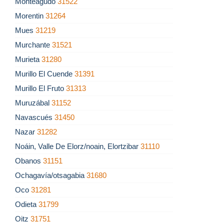
Monteagudo
31522
Morentin
31264
Mues
31219
Murchante
31521
Murieta
31280
Murillo El Cuende
31391
Murillo El Fruto
31313
Muruzábal
31152
Navascués
31450
Nazar
31282
Noáin, Valle De Elorz/noain, Elortzibar
31110
Obanos
31151
Ochagavía/otsagabia
31680
Oco
31281
Odieta
31799
Oitz
31751