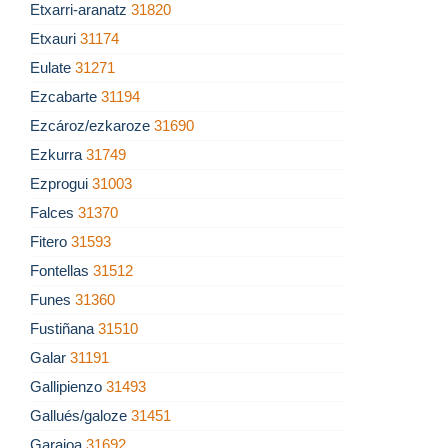
Etxarri-aranatz
31820
Etxauri
31174
Eulate
31271
Ezcabarte
31194
Ezcároz/ezkaroze
31690
Ezkurra
31749
Ezprogui
31003
Falces
31370
Fitero
31593
Fontellas
31512
Funes
31360
Fustiñana
31510
Galar
31191
Gallipienzo
31493
Gallués/galoze
31451
Garaioa
31692