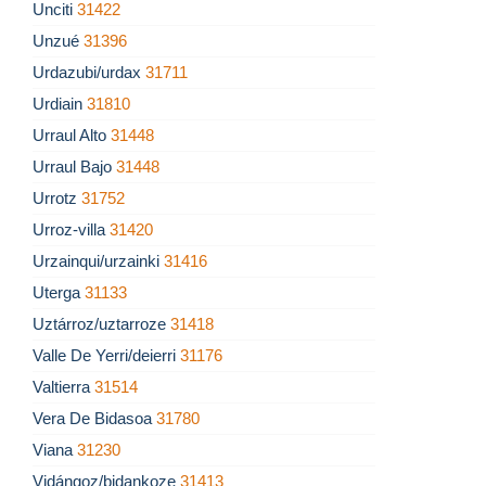
Unciti
31422
Unzué
31396
Urdazubi/urdax
31711
Urdiain
31810
Urraul Alto
31448
Urraul Bajo
31448
Urrotz
31752
Urroz-villa
31420
Urzainqui/urzainki
31416
Uterga
31133
Uztárroz/uztarroze
31418
Valle De Yerri/deierri
31176
Valtierra
31514
Vera De Bidasoa
31780
Viana
31230
Vidángoz/bidankoze
31413