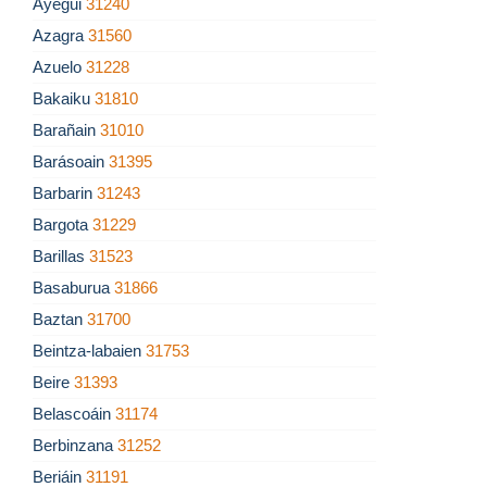
Ayegui
31240
Azagra
31560
Azuelo
31228
Bakaiku
31810
Barañain
31010
Barásoain
31395
Barbarin
31243
Bargota
31229
Barillas
31523
Basaburua
31866
Baztan
31700
Beintza-labaien
31753
Beire
31393
Belascoáin
31174
Berbinzana
31252
Beriáin
31191