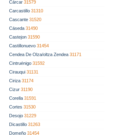
Cárcar
31579
Carcastillo
31310
Cascante
31520
Cáseda
31490
Castejon
31590
Castillonuevo
31454
Cendea De Olza/oltza Zendea
31171
Cintruénigo
31592
Cirauqui
31131
Ciriza
31174
Cizur
31190
Corella
31591
Cortes
31530
Desojo
31229
Dicastillo
31263
Domeño
31454