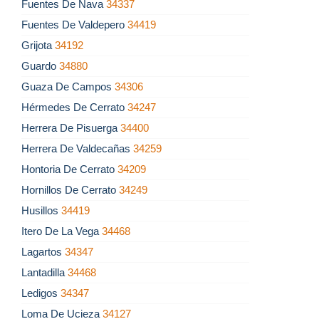
Fuentes De Nava
34337
Fuentes De Valdepero
34419
Grijota
34192
Guardo
34880
Guaza De Campos
34306
Hérmedes De Cerrato
34247
Herrera De Pisuerga
34400
Herrera De Valdecañas
34259
Hontoria De Cerrato
34209
Hornillos De Cerrato
34249
Husillos
34419
Itero De La Vega
34468
Lagartos
34347
Lantadilla
34468
Ledigos
34347
Loma De Ucieza
34127