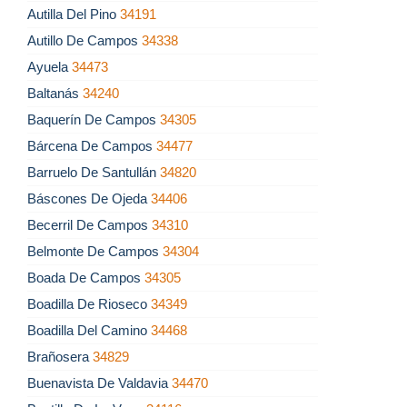
Autilla Del Pino
34191
Autillo De Campos
34338
Ayuela
34473
Baltanás
34240
Baquerín De Campos
34305
Bárcena De Campos
34477
Barruelo De Santullán
34820
Báscones De Ojeda
34406
Becerril De Campos
34310
Belmonte De Campos
34304
Boada De Campos
34305
Boadilla De Rioseco
34349
Boadilla Del Camino
34468
Brañosera
34829
Buenavista De Valdavia
34470