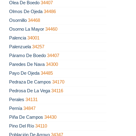
Olea De Boedo
34407
Olmos De Ojeda
34486
Osornillo
34468
Osorno La Mayor
34460
Palencia
34001
Palenzuela
34257
Páramo De Boedo
34407
Paredes De Nava
34300
Payo De Ojeda
34485
Pedraza De Campos
34170
Pedrosa De La Vega
34116
Perales
34131
Pernía
34847
Piña De Campos
34430
Pino Del Río
34110
Población De Arroyo
34347