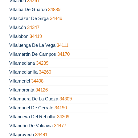
Villalaco
34261
Villalba De Guardo
34889
Villalcázar De Sirga
34449
Villalcón
34347
Villalobón
34419
Villaluenga De La Vega
34111
Villamartín De Campos
34170
Villamediana
34239
Villamedianilla
34260
Villameriel
34408
Villamoronta
34126
Villamuera De La Cueza
34309
Villamuriel De Cerrato
34190
Villanueva Del Rebollar
34309
Villanuño De Valdavia
34477
Villaprovedo
34491