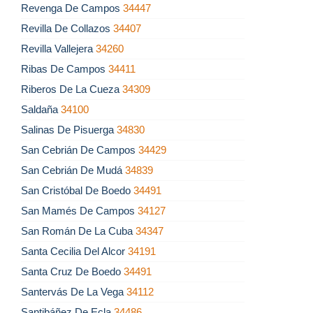
Revenga De Campos
34447
Revilla De Collazos
34407
Revilla Vallejera
34260
Ribas De Campos
34411
Riberos De La Cueza
34309
Saldaña
34100
Salinas De Pisuerga
34830
San Cebrián De Campos
34429
San Cebrián De Mudá
34839
San Cristóbal De Boedo
34491
San Mamés De Campos
34127
San Román De La Cuba
34347
Santa Cecilia Del Alcor
34191
Santa Cruz De Boedo
34491
Santervás De La Vega
34112
Santibáñez De Ecla
34486