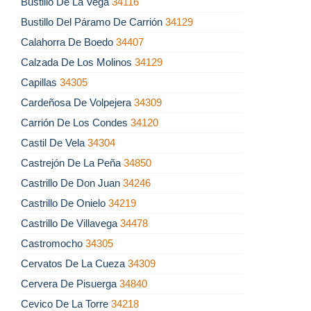
Bustillo De La Vega
34116
Bustillo Del Páramo De Carrión
34129
Calahorra De Boedo
34407
Calzada De Los Molinos
34129
Capillas
34305
Cardeñosa De Volpejera
34309
Carrión De Los Condes
34120
Castil De Vela
34304
Castrejón De La Peña
34850
Castrillo De Don Juan
34246
Castrillo De Onielo
34219
Castrillo De Villavega
34478
Castromocho
34305
Cervatos De La Cueza
34309
Cervera De Pisuerga
34840
Cevico De La Torre
34218