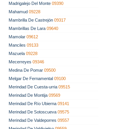
Madrigalejo Del Monte
09390
Mahamud
09228
Mambrilla De Castrejón
09317
Mambrillas De Lara
09640
Mamolar
09612
Manciles
09133
Mazuela
09228
Mecerreyes
09346
Medina De Pomar
09500
Melgar De Fernamental
09100
Merindad De Cuesta-urria
09515
Merindad De Montija
09569
Merindad De Río Ubierna
09141
Merindad De Sotoscueva
09575
Merindad De Valdeporres
09557
Merindad De Valdivielso
09559