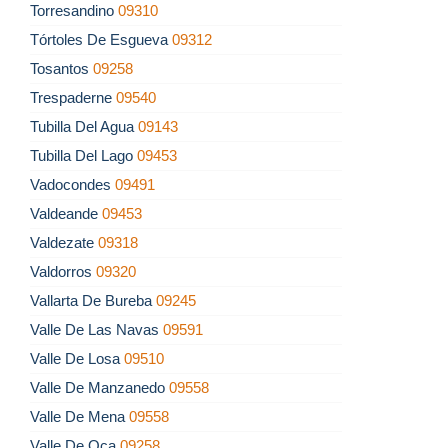
Torresandino
09310
Tórtoles De Esgueva
09312
Tosantos
09258
Trespaderne
09540
Tubilla Del Agua
09143
Tubilla Del Lago
09453
Vadocondes
09491
Valdeande
09453
Valdezate
09318
Valdorros
09320
Vallarta De Bureba
09245
Valle De Las Navas
09591
Valle De Losa
09510
Valle De Manzanedo
09558
Valle De Mena
09558
Valle De Oca
09258