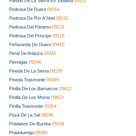
Partido De La Sierra En Tobalina
09211
Pedrosa De Duero
09314
Pedrosa De Río Á?rbel
09131
Pedrosa Del Páramo
09133
Pedrosa Del Príncipe
09119
Peñaranda De Duero
09410
Peral De Arlanza
09342
Piérnigas
09246
Pineda De La Sierra
09199
Pineda Trasmonte
09349
Pinilla De Los Barruecos
09612
Pinilla De Los Moros
09613
Pinilla Trasmonte
09354
Poza De La Sal
09246
Prádanos De Bureba
09248
Pradoluengo
09260