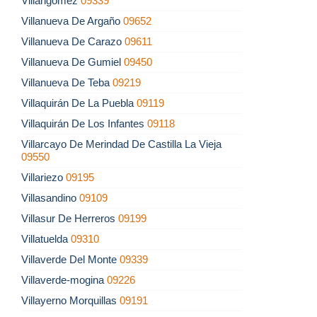
Villangómez
09339
Villanueva De Argaño
09652
Villanueva De Carazo
09611
Villanueva De Gumiel
09450
Villanueva De Teba
09219
Villaquirán De La Puebla
09119
Villaquirán De Los Infantes
09118
Villarcayo De Merindad De Castilla La Vieja
09550
Villariezo
09195
Villasandino
09109
Villasur De Herreros
09199
Villatuelda
09310
Villaverde Del Monte
09339
Villaverde-mogina
09226
Villayerno Morquillas
09191