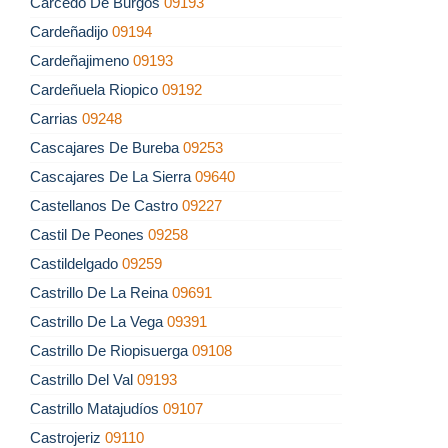
Carcedo De Burgos
09193
Cardeñadijo
09194
Cardeñajimeno
09193
Cardeñuela Riopico
09192
Carrias
09248
Cascajares De Bureba
09253
Cascajares De La Sierra
09640
Castellanos De Castro
09227
Castil De Peones
09258
Castildelgado
09259
Castrillo De La Reina
09691
Castrillo De La Vega
09391
Castrillo De Riopisuerga
09108
Castrillo Del Val
09193
Castrillo Matajudíos
09107
Castrojeriz
09110