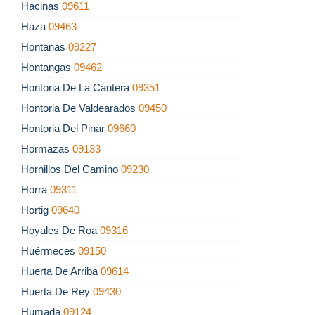
Hacinas
09611
Haza
09463
Hontanas
09227
Hontangas
09462
Hontoria De La Cantera
09351
Hontoria De Valdearados
09450
Hontoria Del Pinar
09660
Hormazas
09133
Hornillos Del Camino
09230
Horra
09311
Hortig
09640
Hoyales De Roa
09316
Huérmeces
09150
Huerta De Arriba
09614
Huerta De Rey
09430
Humada
09124