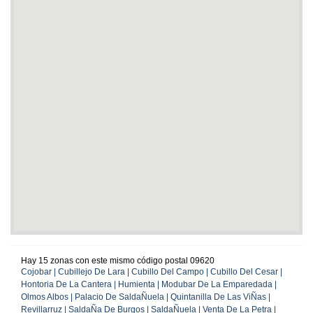
Hay 15 zonas con este mismo código postal 09620
Cojobar | Cubillejo De Lara | Cubillo Del Campo | Cubillo Del Cesar |
Hontoria De La Cantera | Humienta | Modubar De La Emparedada |
Olmos Albos | Palacio De SaldaÑuela | Quintanilla De Las ViÑas |
Revillarruz | SaldaÑa De Burgos | SaldaÑuela | Venta De La Petra |