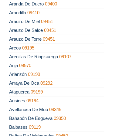
Aranda De Duero
09400
Arandilla
09410
Arauzo De Miel
09451
Arauzo De Salce
09451
Arauzo De Torre
09451
Arcos
09195
Arenillas De Riopisuerga
09107
Arija
09570
Arlanzón
09199
Arraya De Oca
09292
Atapuerca
09199
Ausines
09194
Avellanosa De Muó
09345
Bahabón De Esgueva
09350
Balbases
09119
Baños De Valdearados
09450