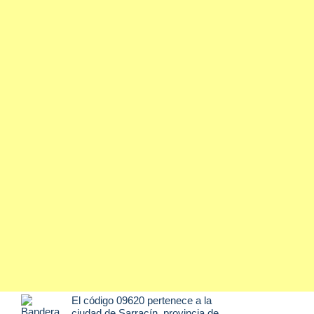
El código 09620 pertenece a la
ciudad de
Sarracín
, provincia de