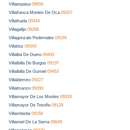
Villaespasa
09650
Villafranca Montes De Oca
09257
Villafruela
09344
Villagalijo
09268
Villagonzalo Pedernales
09195
Villahoz
09343
Villalba De Duero
09443
Villalbilla De Burgos
09197
Villalbilla De Gumiel
09453
Villaldemiro
09227
Villalmanzo
09390
Villamayor De Los Montes
09339
Villamayor De Treviño
09128
Villambistia
09258
Villamiel De La Sierra
09649