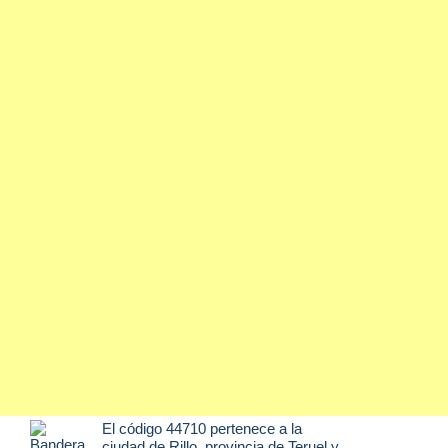
El código 44710 pertenece a la
ciudad de
Rillo
, provincia de Teruel y