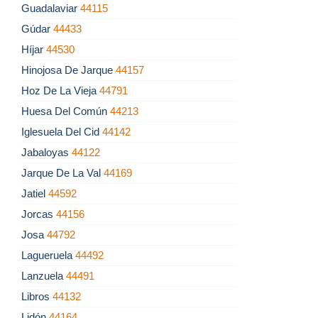
Guadalaviar
44115
Gúdar
44433
Híjar
44530
Hinojosa De Jarque
44157
Hoz De La Vieja
44791
Huesa Del Común
44213
Iglesuela Del Cid
44142
Jabaloyas
44122
Jarque De La Val
44169
Jatiel
44592
Jorcas
44156
Josa
44792
Lagueruela
44492
Lanzuela
44491
Libros
44132
Lidón
44164