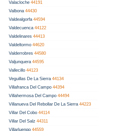
Valacloche
44191
Valbona
44430
Valdealgorfa
44594
Valdecuenca
44122
Valdelinares
44413
Valdeltormo
44620
Valderrobres
44580
Valjunquera
44595
Vallecillo
44123
Veguillas De La Sierra
44134
Villafranca Del Campo
44394
Villahermosa Del Campo
44494
Villanueva Del Rebollar De La Sierra
44223
Villar Del Cobo
44114
Villar Del Salz
44311
Villarluengo
44559