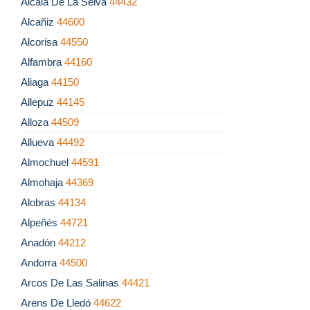
Alcalá De La Selva
44432
Alcañiz
44600
Alcorisa
44550
Alfambra
44160
Aliaga
44150
Allepuz
44145
Alloza
44509
Allueva
44492
Almochuel
44591
Almohaja
44369
Alobras
44134
Alpeñés
44721
Anadón
44212
Andorra
44500
Arcos De Las Salinas
44421
Arens De Lledó
44622