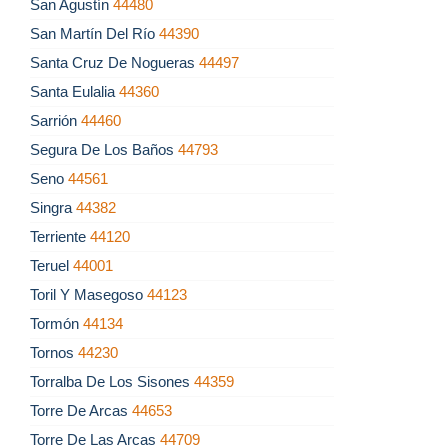
San Agustín
44480
San Martín Del Río
44390
Santa Cruz De Nogueras
44497
Santa Eulalia
44360
Sarrión
44460
Segura De Los Baños
44793
Seno
44561
Singra
44382
Terriente
44120
Teruel
44001
Toril Y Masegoso
44123
Tormón
44134
Tornos
44230
Torralba De Los Sisones
44359
Torre De Arcas
44653
Torre De Las Arcas
44709