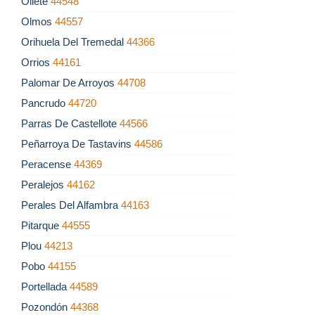
Oliete
44548
Olmos
44557
Orihuela Del Tremedal
44366
Orrios
44161
Palomar De Arroyos
44708
Pancrudo
44720
Parras De Castellote
44566
Peñarroya De Tastavins
44586
Peracense
44369
Peralejos
44162
Perales Del Alfambra
44163
Pitarque
44555
Plou
44213
Pobo
44155
Portellada
44589
Pozondón
44368