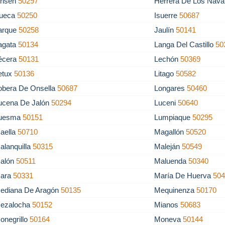
risén
50297
Herrera De Los Nava
llueca
50250
Isuerre
50687
arque
50258
Jaulín
50141
agata
50134
Langa Del Castillo
50
écera
50131
Lechón
50369
etux
50136
Litago
50582
obera De Onsella
50687
Longares
50460
ucena De Jalón
50294
Luceni
50640
uesma
50151
Lumpiaque
50295
aella
50710
Magallón
50520
alanquilla
50315
Maleján
50549
alón
50511
Maluenda
50340
ara
50331
María De Huerva
50
ediana De Aragón
50135
Mequinenza
50170
ezalocha
50152
Mianos
50683
onegrillo
50164
Moneva
50144