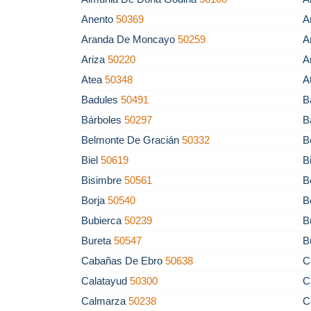
Anento
50369
A
Aranda De Moncayo
50259
A
Ariza
50220
A
Atea
50348
A
Badules
50491
B
Bárboles
50297
B
Belmonte De Gracián
50332
B
Biel
50619
B
Bisimbre
50561
B
Borja
50540
B
Bubierca
50239
B
Bureta
50547
B
Cabañas De Ebro
50638
C
Calatayud
50300
C
Calmarza
50238
C