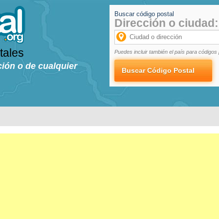
Buscar código postal
Dirección o ciudad:
tales
Puedes incluir también el país para códigos 
ción o de cualquier