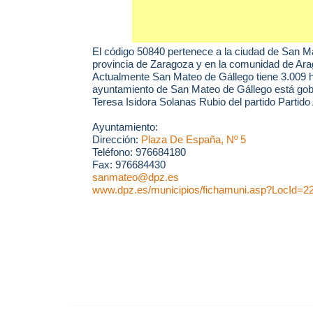
El código 50840 pertenece a la ciudad de
San Ma
provincia de Zaragoza y en la comunidad de Ara
Actualmente San Mateo de Gállego tiene 3.009 h
ayuntamiento de San Mateo de Gállego está go
Teresa Isidora Solanas Rubio del partido Partid
Ayuntamiento:
Dirección:
Plaza De España, Nº 5
Teléfono: 976684180
Fax: 976684430
sanmateo@dpz.es
www.dpz.es/municipios/fichamuni.asp?LocId=2