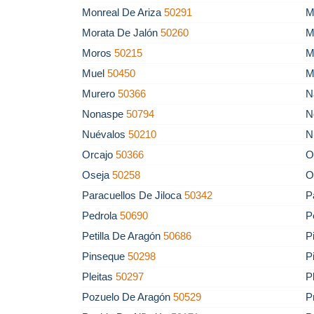
Monreal De Ariza
50291
M
Morata De Jalón
50260
M
Moros
50215
M
Muel
50450
M
Murero
50366
N
Nonaspe
50794
N
Nuévalos
50210
N
Orcajo
50366
O
Oseja
50258
O
Paracuellos De Jiloca
50342
P
Pedrola
50690
P
Petilla De Aragón
50686
P
Pinseque
50298
P
Pleitas
50297
P
Pozuelo De Aragón
50529
P