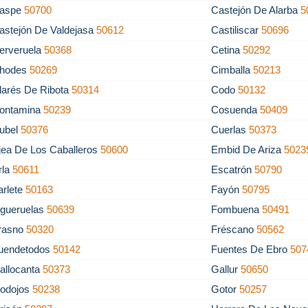
aspe
50700
Castejón De Alarba
5
astejón De Valdejasa
50612
Castiliscar
50696
erveruela
50368
Cetina
50292
hodes
50269
Cimballa
50213
larés De Ribota
50314
Codo
50132
ontamina
50239
Cosuenda
50409
ubel
50376
Cuerlas
50373
jea De Los Caballeros
50600
Embid De Ariza
5023
rla
50611
Escatrón
50790
arlete
50163
Fayón
50795
igueruelas
50639
Fombuena
50491
rasno
50320
Fréscano
50562
uendetodos
50142
Fuentes De Ebro
507
allocanta
50373
Gallur
50650
odojos
50238
Gotor
50257