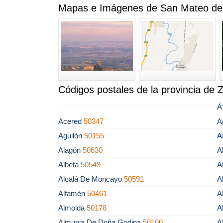
Mapas e Imágenes de San Mateo de
Códigos postales de la provincia de 
Á
Acered
50347
A
Aguilón
50155
A
Alagón
50630
A
Albeta
50549
A
Alcalá De Moncayo
50591
A
Alfamén
50461
A
Almolda
50178
A
Almunia De Doña Godina
50100
A