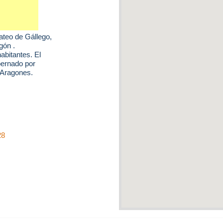
teo de Gállego
,
gón .
abitantes. El
bernado por
o Aragones.
28