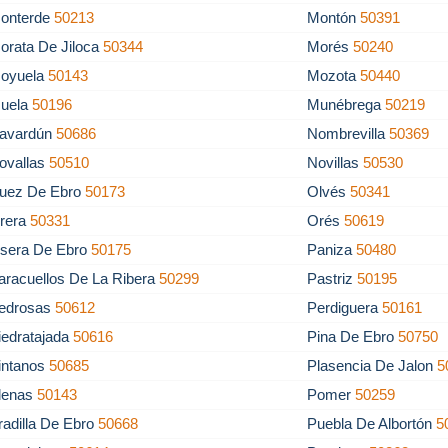
onterde
50213
Montón
50391
orata De Jiloca
50344
Morés
50240
oyuela
50143
Mozota
50440
uela
50196
Munébrega
50219
avardún
50686
Nombrevilla
50369
ovallas
50510
Novillas
50530
uez De Ebro
50173
Olvés
50341
rera
50331
Orés
50619
sera De Ebro
50175
Paniza
50480
aracuellos De La Ribera
50299
Pastriz
50195
edrosas
50612
Perdiguera
50161
iedratajada
50616
Pina De Ebro
50750
intanos
50685
Plasencia De Jalon
5
lenas
50143
Pomer
50259
radilla De Ebro
50668
Puebla De Albortón
5