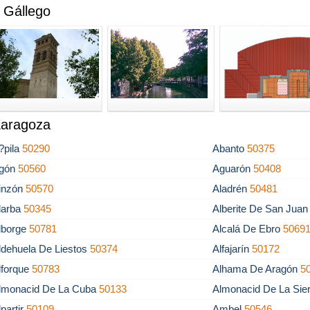
 Gállego
Zaragoza
?pila
50290
Abanto
50375
gón
50560
Aguarón
50408
inzón
50570
Aladrén
50481
larba
50345
Alberite De San Jua
lborge
50781
Alcalá De Ebro
5069
ldehuela De Liestos
50374
Alfajarín
50172
lforque
50783
Alhama De Aragón
5
lmonacid De La Cuba
50133
Almonacid De La Sie
lpartir
50109
Ambel
50546