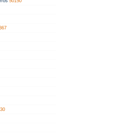
rros
50150
367
430