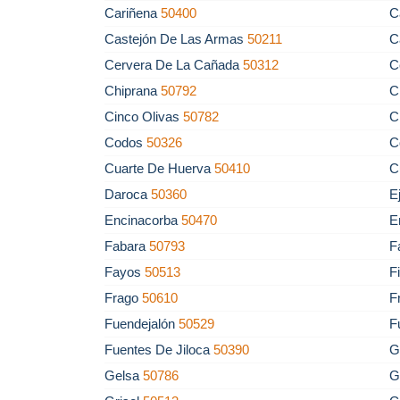
Cariñena
50400
C
Castejón De Las Armas
50211
C
Cervera De La Cañada
50312
C
Chiprana
50792
C
Cinco Olivas
50782
C
Codos
50326
C
Cuarte De Huerva
50410
C
Daroca
50360
E
Encinacorba
50470
E
Fabara
50793
F
Fayos
50513
F
Frago
50610
F
Fuendejalón
50529
F
Fuentes De Jiloca
50390
G
Gelsa
50786
G