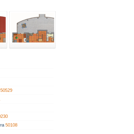
n
50529
1
0230
rra
50108