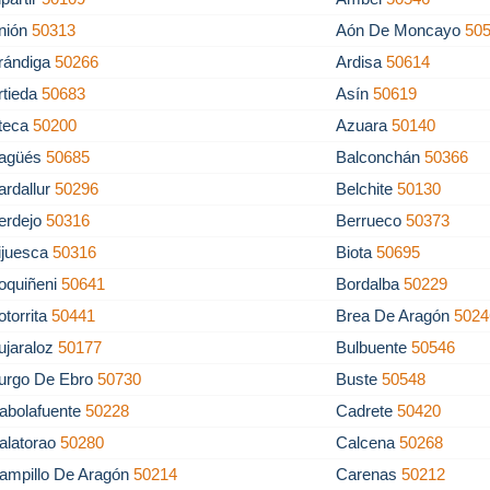
nión
50313
Aón De Moncayo
50
rándiga
50266
Ardisa
50614
rtieda
50683
Asín
50619
teca
50200
Azuara
50140
agüés
50685
Balconchán
50366
ardallur
50296
Belchite
50130
erdejo
50316
Berrueco
50373
ijuesca
50316
Biota
50695
oquiñeni
50641
Bordalba
50229
otorrita
50441
Brea De Aragón
5024
ujaraloz
50177
Bulbuente
50546
urgo De Ebro
50730
Buste
50548
abolafuente
50228
Cadrete
50420
alatorao
50280
Calcena
50268
ampillo De Aragón
50214
Carenas
50212