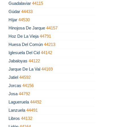
Guadalaviar
44115
Gúdar
44433
Híjar
44530
Hinojosa De Jarque
44157
Hoz De La Vieja
44791
Huesa Del Común
44213
Iglesuela Del Cid
44142
Jabaloyas
44122
Jarque De La Val
44169
Jatiel
44592
Jorcas
44156
Josa
44792
Lagueruela
44492
Lanzuela
44491
Libros
44132
Lidón
44164