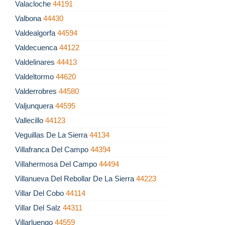
Valacloche
44191
Valbona
44430
Valdealgorfa
44594
Valdecuenca
44122
Valdelinares
44413
Valdeltormo
44620
Valderrobres
44580
Valjunquera
44595
Vallecillo
44123
Veguillas De La Sierra
44134
Villafranca Del Campo
44394
Villahermosa Del Campo
44494
Villanueva Del Rebollar De La Sierra
44223
Villar Del Cobo
44114
Villar Del Salz
44311
Villarluengo
44559