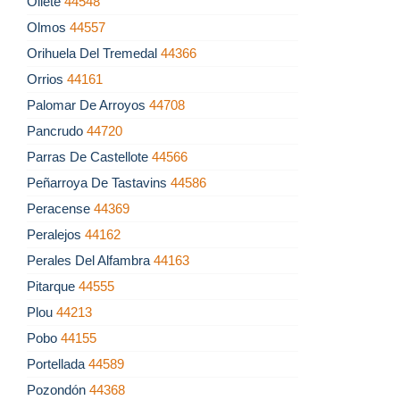
Oliete
44548
Olmos
44557
Orihuela Del Tremedal
44366
Orrios
44161
Palomar De Arroyos
44708
Pancrudo
44720
Parras De Castellote
44566
Peñarroya De Tastavins
44586
Peracense
44369
Peralejos
44162
Perales Del Alfambra
44163
Pitarque
44555
Plou
44213
Pobo
44155
Portellada
44589
Pozondón
44368