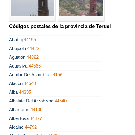
Códigos postales de la provincia de Teruel
Ababuj
44155
Abejuela
44422
Aguatón
44382
Aguaviva
44566
Aguilar Del Alfambra
44156
Alacón
44549
Alba
44395
Albalate Del Arzobispo
44540
Albarracín
44100
Albentosa
44477
Alcaine
44792