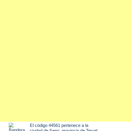
El código 44561 pertenece a la
ciudad de
Seno
, provincia de Teruel