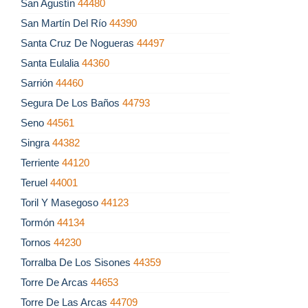
San Agustín
44480
San Martín Del Río
44390
Santa Cruz De Nogueras
44497
Santa Eulalia
44360
Sarrión
44460
Segura De Los Baños
44793
Seno
44561
Singra
44382
Terriente
44120
Teruel
44001
Toril Y Masegoso
44123
Tormón
44134
Tornos
44230
Torralba De Los Sisones
44359
Torre De Arcas
44653
Torre De Las Arcas
44709