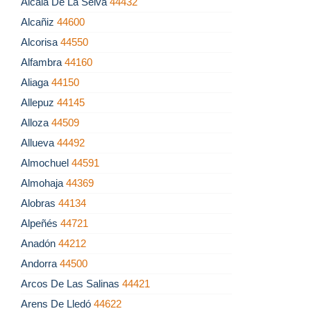
Alcalá De La Selva
44432
Alcañiz
44600
Alcorisa
44550
Alfambra
44160
Aliaga
44150
Allepuz
44145
Alloza
44509
Allueva
44492
Almochuel
44591
Almohaja
44369
Alobras
44134
Alpeñés
44721
Anadón
44212
Andorra
44500
Arcos De Las Salinas
44421
Arens De Lledó
44622