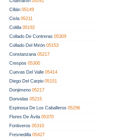
Chamartín
05141
Cillán
05149
Cisla
05211
Colilla
05192
Collado De Contreras
05309
Collado Del Mirón
05153
Constanzana
05217
Crespos
05300
Cuevas Del Valle
05414
Diego Del Carpio
05151
Donjimeno
05217
Donvidas
05215
Espinosa De Los Caballeros
05296
Flores De Ávila
05370
Fontiveros
05310
Fresnedilla
05427