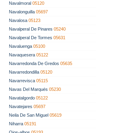
Navalmoral
05120
Navalonguilla
05697
Navalosa
05123
Navalperal De Pinares
05240
Navalperal De Tormes
05631
Navaluenga
05100
Navaquesera
05122
Navarredonda De Gredos
05635
Navarredondilla
05120
Navarrevisca
05115
Navas Del Marqués
05230
Navatalgordo
05122
Navatejares
05697
Neila De San Miguel
05619
Niharra
05191
Ojos-albos
05193