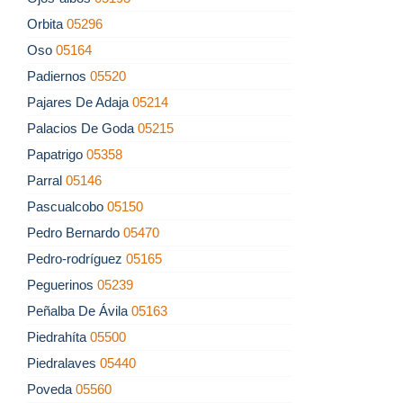
Orbita
05296
Oso
05164
Padiernos
05520
Pajares De Adaja
05214
Palacios De Goda
05215
Papatrigo
05358
Parral
05146
Pascualcobo
05150
Pedro Bernardo
05470
Pedro-rodríguez
05165
Peguerinos
05239
Peñalba De Ávila
05163
Piedrahíta
05500
Piedralaves
05440
Poveda
05560