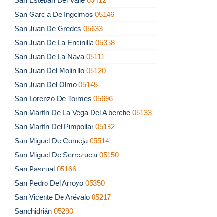
San Esteban Del Valle
05412
San García De Ingelmos
05146
San Juan De Gredos
05633
San Juan De La Encinilla
05358
San Juan De La Nava
05111
San Juan Del Molinillo
05120
San Juan Del Olmo
05145
San Lorenzo De Tormes
05696
San Martín De La Vega Del Alberche
05133
San Martín Del Pimpollar
05132
San Miguel De Corneja
05514
San Miguel De Serrezuela
05150
San Pascual
05166
San Pedro Del Arroyo
05350
San Vicente De Arévalo
05217
Sanchidrián
05290