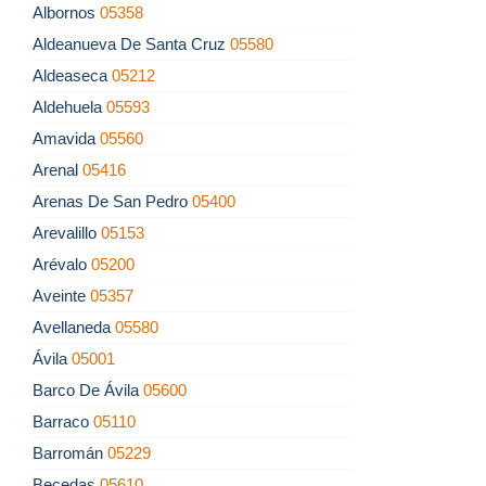
Albornos
05358
Aldeanueva De Santa Cruz
05580
Aldeaseca
05212
Aldehuela
05593
Amavida
05560
Arenal
05416
Arenas De San Pedro
05400
Arevalillo
05153
Arévalo
05200
Aveinte
05357
Avellaneda
05580
Ávila
05001
Barco De Ávila
05600
Barraco
05110
Barromán
05229
Becedas
05610