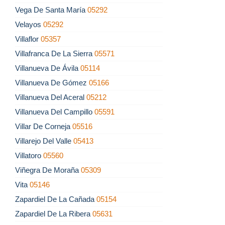
Vega De Santa María
05292
Velayos
05292
Villaflor
05357
Villafranca De La Sierra
05571
Villanueva De Ávila
05114
Villanueva De Gómez
05166
Villanueva Del Aceral
05212
Villanueva Del Campillo
05591
Villar De Corneja
05516
Villarejo Del Valle
05413
Villatoro
05560
Viñegra De Moraña
05309
Vita
05146
Zapardiel De La Cañada
05154
Zapardiel De La Ribera
05631