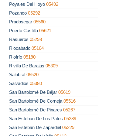
Poyales Del Hoyo
05492
Pozanco
05292
Pradosegar
05560
Puerto Castilla
05621
Rasueros
05298
Riocabado
05164
Riofrío
05190
Rivilla De Barajas
05309
Salobral
05520
Salvadiós
05380
San Bartolomé De Béjar
05619
San Bartolomé De Corneja
05516
San Bartolomé De Pinares
05267
San Esteban De Los Patos
05289
San Esteban De Zapardiel
05229