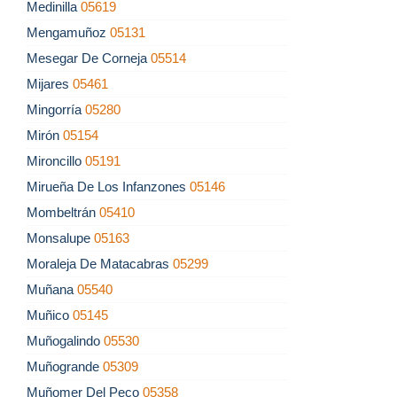
Medinilla
05619
Mengamuñoz
05131
Mesegar De Corneja
05514
Mijares
05461
Mingorría
05280
Mirón
05154
Mironcillo
05191
Mirueña De Los Infanzones
05146
Mombeltrán
05410
Monsalupe
05163
Moraleja De Matacabras
05299
Muñana
05540
Muñico
05145
Muñogalindo
05530
Muñogrande
05309
Muñomer Del Peco
05358