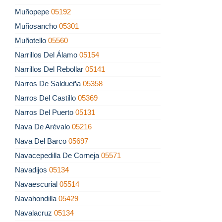
Muñopepe
05192
Muñosancho
05301
Muñotello
05560
Narrillos Del Álamo
05154
Narrillos Del Rebollar
05141
Narros De Saldueña
05358
Narros Del Castillo
05369
Narros Del Puerto
05131
Nava De Arévalo
05216
Nava Del Barco
05697
Navacepedilla De Corneja
05571
Navadijos
05134
Navaescurial
05514
Navahondilla
05429
Navalacruz
05134