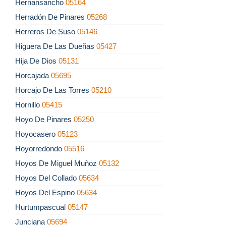
Hernansancho
05164
Herradón De Pinares
05268
Herreros De Suso
05146
Higuera De Las Dueñas
05427
Hija De Dios
05131
Horcajada
05695
Horcajo De Las Torres
05210
Hornillo
05415
Hoyo De Pinares
05250
Hoyocasero
05123
Hoyorredondo
05516
Hoyos De Miguel Muñoz
05132
Hoyos Del Collado
05634
Hoyos Del Espino
05634
Hurtumpascual
05147
Junciana
05694