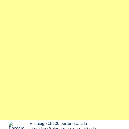
El código 05130 pertenece a la
ciudad de
Solosancho
, provincia de