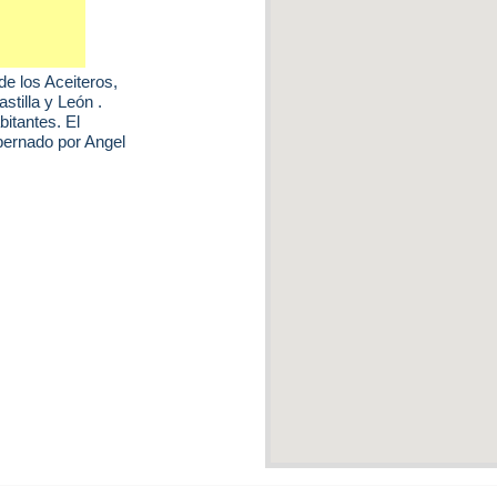
de los Aceiteros
,
tilla y León .
bitantes. El
bernado por Angel