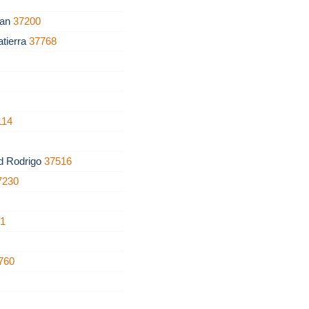
ban
37200
atierra
37768
114
ad Rodrigo
37516
7230
51
760