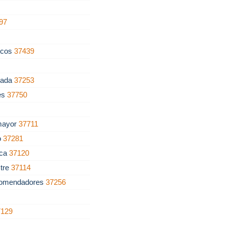
97
scos
37439
cada
37253
es
37750
mayor
37711
o
37281
nca
37120
stre
37114
Comendadores
37256
7129