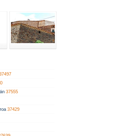
37497
00
ñán
37555
eroa
37429
37639