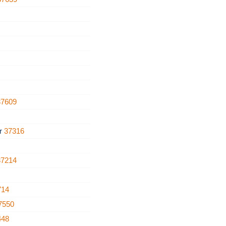
3
37609
ar
37316
37214
714
7550
448