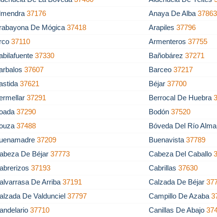
lmendra
37176
Anaya De Alba
3786
rabayona De Mógica
37418
Arapiles
37796
rco
37110
Armenteros
37755
abilafuente
37330
Bañobárez
37271
arbalos
37607
Barceo
37217
astida
37621
Béjar
37700
ermellar
37291
Berrocal De Huebra
oada
37290
Bodón
37520
ouza
37488
Bóveda Del Río Alm
uenamadre
37209
Buenavista
37789
abeza De Béjar
37773
Cabeza Del Caballo
abrerizos
37193
Cabrillas
37630
alvarrasa De Arriba
37191
Calzada De Béjar
37
alzada De Valdunciel
37797
Campillo De Azaba
3
andelario
37710
Canillas De Abajo
37