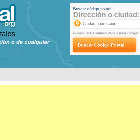
Buscar código postal
Dirección o ciudad:
tales
Puedes incluir también el país para códigos 
ción o de cualquier