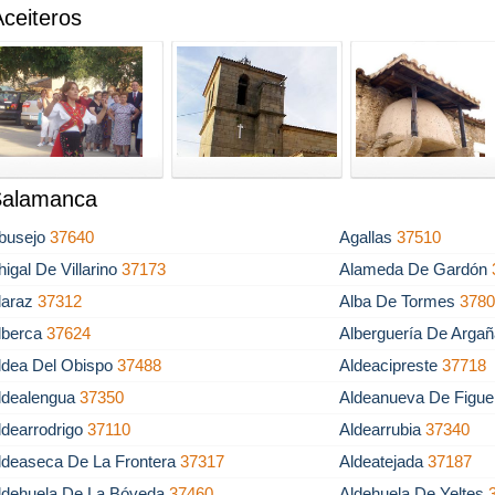
ceiteros
 Salamanca
busejo
37640
Agallas
37510
higal De Villarino
37173
Alameda De Gardón
laraz
37312
Alba De Tormes
378
lberca
37624
Alberguería De Arga
ldea Del Obispo
37488
Aldeacipreste
37718
ldealengua
37350
Aldeanueva De Figu
ldearrodrigo
37110
Aldearrubia
37340
ldeaseca De La Frontera
37317
Aldeatejada
37187
ldehuela De La Bóveda
37460
Aldehuela De Yeltes