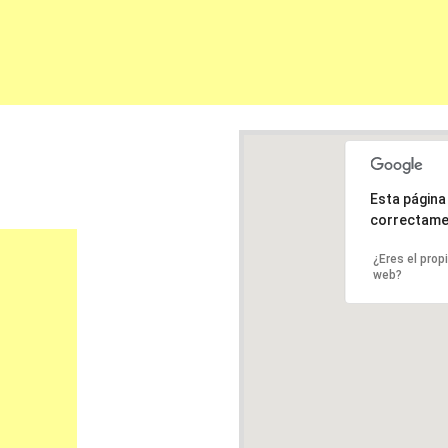
Esta págin
correctame
¿Eres el prop
web?