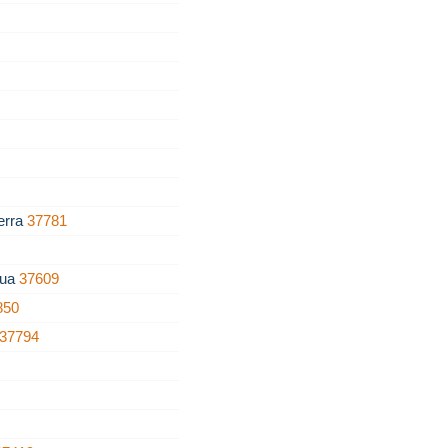
erra
37781
gua
37609
850
37794