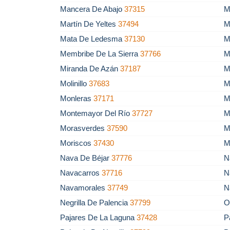
Mancera De Abajo
37315
M
Martín De Yeltes
37494
M
Mata De Ledesma
37130
M
Membribe De La Sierra
37766
M
Miranda De Azán
37187
M
Molinillo
37683
M
Monleras
37171
M
Montemayor Del Río
37727
M
Morasverdes
37590
M
Moriscos
37430
M
Nava De Béjar
37776
N
Navacarros
37716
N
Navamorales
37749
N
Negrilla De Palencia
37799
O
Pajares De La Laguna
37428
P