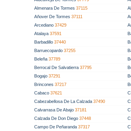
Almenara De Tormes
37115
A
Añover De Tormes
37111
A
Arcediano
37429
A
Atalaya
37591
B
Barbadillo
37440
B
Barruecopardo
37255
B
Beleña
37789
B
Berrocal De Salvatierra
37795
B
Bogajo
37291
B
Brincones
37217
B
Cabaco
37621
C
Cabezabellosa De La Calzada
37490
C
Calvarrasa De Abajo
37181
C
Calzada De Don Diego
37448
C
Campo De Peñaranda
37317
C