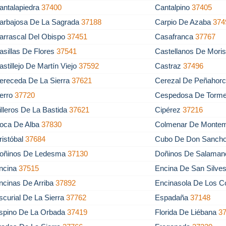
antalapiedra
37400
Cantalpino
37405
arbajosa De La Sagrada
37188
Carpio De Azaba
374
arrascal Del Obispo
37451
Casafranca
37767
asillas De Flores
37541
Castellanos De Mori
astillejo De Martín Viejo
37592
Castraz
37496
ereceda De La Sierra
37621
Cerezal De Peñahor
erro
37720
Cespedosa De Torm
illeros De La Bastida
37621
Cipérez
37216
oca De Alba
37830
Colmenar De Monte
ristóbal
37684
Cubo De Don Sanch
oñinos De Ledesma
37130
Doñinos De Salama
ncina
37515
Encina De San Silve
ncinas De Arriba
37892
Encinasola De Los 
scurial De La Sierra
37762
Espadaña
37148
spino De La Orbada
37419
Florida De Liébana
3