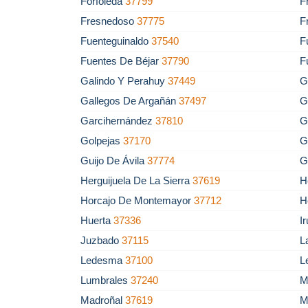
Forfoleda
37799
F
Fresnedoso
37775
F
Fuenteguinaldo
37540
F
Fuentes De Béjar
37790
F
Galindo Y Perahuy
37449
G
Gallegos De Argañán
37497
G
Garcihernández
37810
G
Golpejas
37170
G
Guijo De Ávila
37774
G
Herguijuela De La Sierra
37619
H
Horcajo De Montemayor
37712
H
Huerta
37336
I
Juzbado
37115
L
Ledesma
37100
L
Lumbrales
37240
M
Madroñal
37619
M