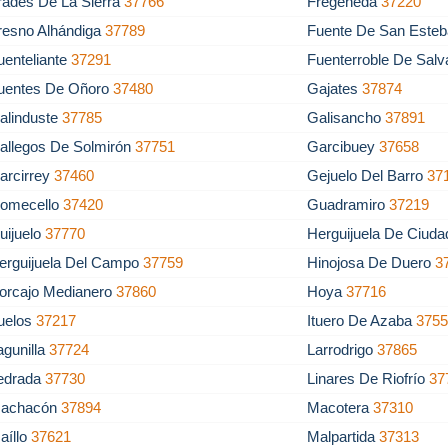
rades De La Sierra
37766
Fregeneda
37220
resno Alhándiga
37789
Fuente De San Este
uenteliante
37291
Fuenterroble De Salv
uentes De Oñoro
37480
Gajates
37874
alinduste
37785
Galisancho
37891
allegos De Solmirón
37751
Garcibuey
37658
arcirrey
37460
Gejuelo Del Barro
37
omecello
37420
Guadramiro
37219
uijuelo
37770
Herguijuela De Ciud
erguijuela Del Campo
37759
Hinojosa De Duero
3
orcajo Medianero
37860
Hoya
37716
ruelos
37217
Ituero De Azaba
375
agunilla
37724
Larrodrigo
37865
edrada
37730
Linares De Riofrío
37
achacón
37894
Macotera
37310
aíllo
37621
Malpartida
37313