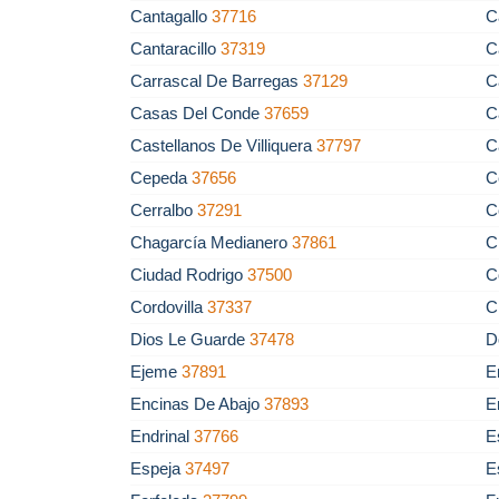
Cantagallo
37716
C
Cantaracillo
37319
C
Carrascal De Barregas
37129
C
Casas Del Conde
37659
C
Castellanos De Villiquera
37797
C
Cepeda
37656
C
Cerralbo
37291
C
Chagarcía Medianero
37861
C
Ciudad Rodrigo
37500
C
Cordovilla
37337
C
Dios Le Guarde
37478
D
Ejeme
37891
E
Encinas De Abajo
37893
E
Endrinal
37766
E
Espeja
37497
E