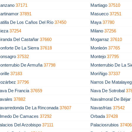
anzano
37171
Martiago
37510
artinamor
37891
Masueco
37251
atilla De Los Caños Del Río
37450
Maya
37780
ieza
37254
Milano
37256
iranda Del Castañar
37660
Mogarraz
37610
onforte De La Sierra
37618
Monleón
37765
onsagro
37532
Montejo
37795
onterrubio De Armuña
37798
Monterrubio De La Si
orille
37183
Moríñigo
37337
ozárbez
37796
Narros De Matalaye
ava De Francia
37659
Nava De Sotrobal
37
avales
37882
Navalmoral De Béjar
avarredonda De La Rinconada
37607
Navasfrías
37542
lmedo De Camaces
37292
Orbada
37428
alacios Del Arzobispo
37111
Palaciosrubios
37406