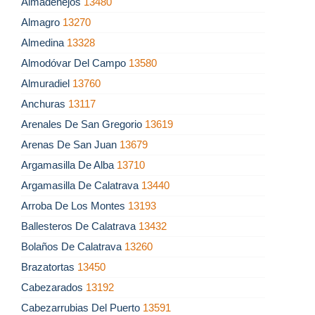
Almadenejos
13480
Almagro
13270
Almedina
13328
Almodóvar Del Campo
13580
Almuradiel
13760
Anchuras
13117
Arenales De San Gregorio
13619
Arenas De San Juan
13679
Argamasilla De Alba
13710
Argamasilla De Calatrava
13440
Arroba De Los Montes
13193
Ballesteros De Calatrava
13432
Bolaños De Calatrava
13260
Brazatortas
13450
Cabezarados
13192
Cabezarrubias Del Puerto
13591