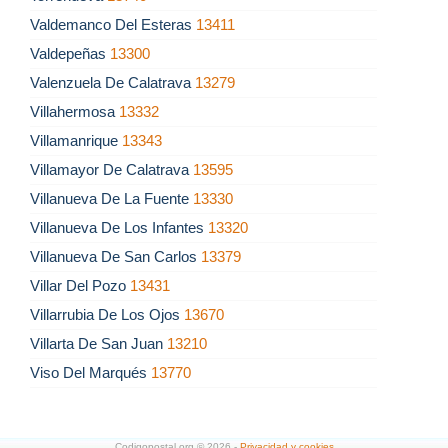
Valdemanco Del Esteras
13411
Valdepeñas
13300
Valenzuela De Calatrava
13279
Villahermosa
13332
Villamanrique
13343
Villamayor De Calatrava
13595
Villanueva De La Fuente
13330
Villanueva De Los Infantes
13320
Villanueva De San Carlos
13379
Villar Del Pozo
13431
Villarrubia De Los Ojos
13670
Villarta De San Juan
13210
Viso Del Marqués
13770
Codigopostal.org © 2026 -
Privacidad y cookies