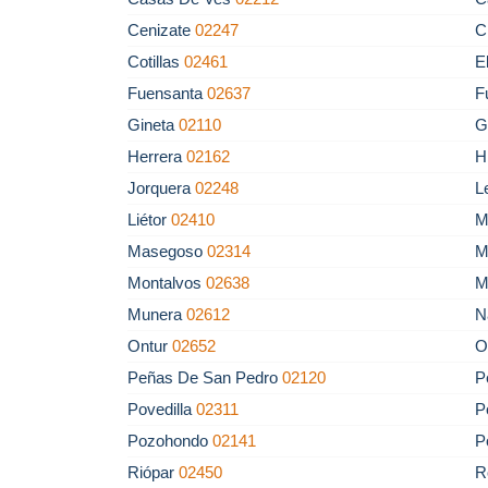
Cenizate
02247
C
Cotillas
02461
E
Fuensanta
02637
F
Gineta
02110
G
Herrera
02162
H
Jorquera
02248
L
Liétor
02410
M
Masegoso
02314
M
Montalvos
02638
M
Munera
02612
N
Ontur
02652
O
Peñas De San Pedro
02120
P
Povedilla
02311
P
Pozohondo
02141
P
Riópar
02450
R