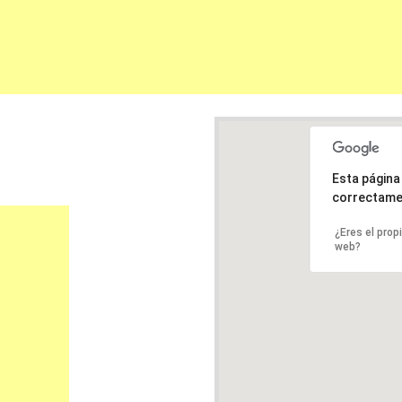
Esta págin
correctame
¿Eres el prop
web?