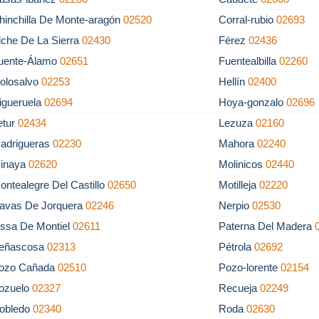
hinchilla De Monte-aragón
02520
Corral-rubio
02693
lche De La Sierra
02430
Férez
02436
uente-Álamo
02651
Fuentealbilla
02260
olosalvo
02253
Hellín
02400
igueruela
02694
Hoya-gonzalo
02696
etur
02434
Lezuza
02160
adrigueras
02230
Mahora
02240
inaya
02620
Molinicos
02440
ontealegre Del Castillo
02650
Motilleja
02220
avas De Jorquera
02246
Nerpio
02530
ssa De Montiel
02611
Paterna Del Madera
eñascosa
02313
Pétrola
02692
ozo Cañada
02510
Pozo-lorente
02154
ozuelo
02327
Recueja
02249
obledo
02340
Roda
02630