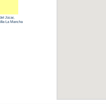
del Júcar
,
tilla-La Mancha