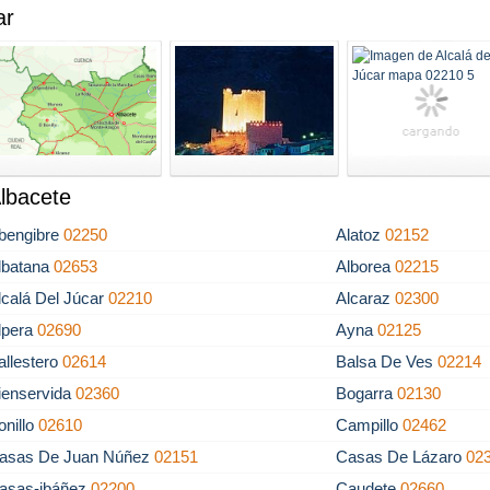
ar
Albacete
bengibre
02250
Alatoz
02152
lbatana
02653
Alborea
02215
lcalá Del Júcar
02210
Alcaraz
02300
lpera
02690
Ayna
02125
allestero
02614
Balsa De Ves
02214
ienservida
02360
Bogarra
02130
onillo
02610
Campillo
02462
asas De Juan Núñez
02151
Casas De Lázaro
02
asas-ibáñez
02200
Caudete
02660