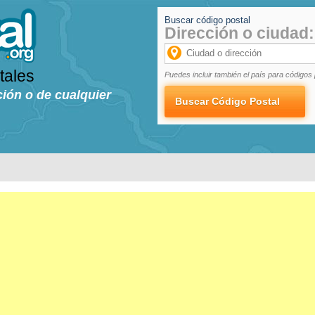
Buscar código postal
Dirección o ciudad:
tales
Puedes incluir también el país para códigos 
ción o de cualquier