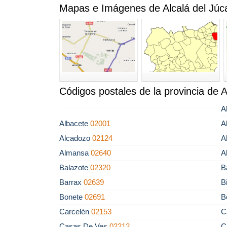
Mapas e Imágenes de Alcalá del Júc
Códigos postales de la provincia de 
A
Albacete
02001
A
Alcadozo
02124
A
Almansa
02640
A
Balazote
02320
B
Barrax
02639
B
Bonete
02691
B
Carcelén
02153
C
Casas De Ves
02212
C