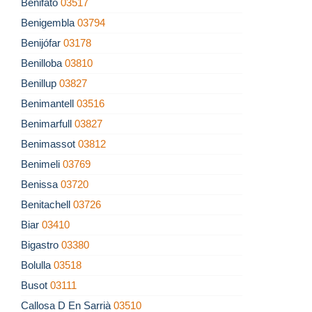
Benifato
03517
Benigembla
03794
Benijófar
03178
Benilloba
03810
Benillup
03827
Benimantell
03516
Benimarfull
03827
Benimassot
03812
Benimeli
03769
Benissa
03720
Benitachell
03726
Biar
03410
Bigastro
03380
Bolulla
03518
Busot
03111
Callosa D En Sarrià
03510