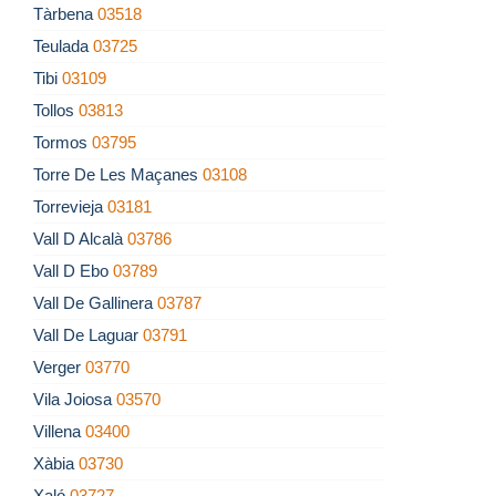
Tàrbena
03518
Teulada
03725
Tibi
03109
Tollos
03813
Tormos
03795
Torre De Les Maçanes
03108
Torrevieja
03181
Vall D Alcalà
03786
Vall D Ebo
03789
Vall De Gallinera
03787
Vall De Laguar
03791
Verger
03770
Vila Joiosa
03570
Villena
03400
Xàbia
03730
Xaló
03727