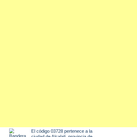
El código 03728 pertenece a la
ciudad de
Alcalalí
, provincia de