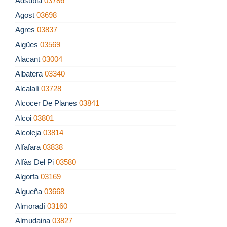
Adsubia
03786
Agost
03698
Agres
03837
Aigües
03569
Alacant
03004
Albatera
03340
Alcalalí
03728
Alcocer De Planes
03841
Alcoi
03801
Alcoleja
03814
Alfafara
03838
Alfàs Del Pi
03580
Algorfa
03169
Algueña
03668
Almoradí
03160
Almudaina
03827