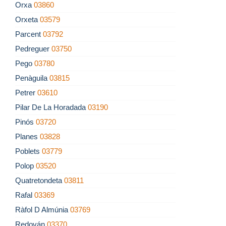
Orxa
03860
Orxeta
03579
Parcent
03792
Pedreguer
03750
Pego
03780
Penàguila
03815
Petrer
03610
Pilar De La Horadada
03190
Pinós
03720
Planes
03828
Poblets
03779
Polop
03520
Quatretondeta
03811
Rafal
03369
Ràfol D Almúnia
03769
Redován
03370