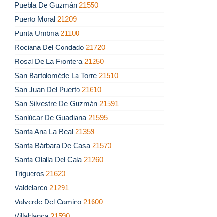
Puebla De Guzmán
21550
Puerto Moral
21209
Punta Umbría
21100
Rociana Del Condado
21720
Rosal De La Frontera
21250
San Bartoloméde La Torre
21510
San Juan Del Puerto
21610
San Silvestre De Guzmán
21591
Sanlúcar De Guadiana
21595
Santa Ana La Real
21359
Santa Bárbara De Casa
21570
Santa Olalla Del Cala
21260
Trigueros
21620
Valdelarco
21291
Valverde Del Camino
21600
Villablanca
21590