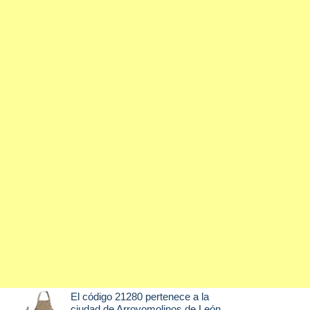
El código 21280 pertenece a la
ciudad de
Arroyomolinos de León
,