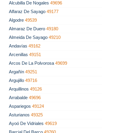
Alcubilla De Nogales
49696
Alfaraz De Sayago
49177
Algodre
49539
Almaraz De Duero
49180
Almeida De Sayago
49210
Andavías
49162
Arcenillas
49151
Arcos De La Polvorosa
49699
Argañín
49251
Argujillo
49716
Arquillinos
49126
Arrabalde
49696
Aspariegos
49124
Asturianos
49325
Ayoó De Vidriales
49619
Barcial Del Barco
49760