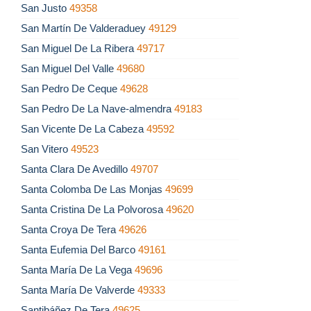
San Justo
49358
San Martín De Valderaduey
49129
San Miguel De La Ribera
49717
San Miguel Del Valle
49680
San Pedro De Ceque
49628
San Pedro De La Nave-almendra
49183
San Vicente De La Cabeza
49592
San Vitero
49523
Santa Clara De Avedillo
49707
Santa Colomba De Las Monjas
49699
Santa Cristina De La Polvorosa
49620
Santa Croya De Tera
49626
Santa Eufemia Del Barco
49161
Santa María De La Vega
49696
Santa María De Valverde
49333
Santibáñez De Tera
49625