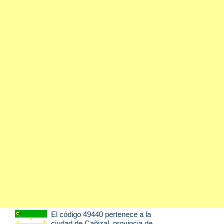
El código 49440 pertenece a la
ciudad de
Cañizal
, provincia de