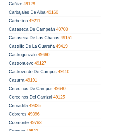
Cañizo
49128
Carbajales De Alba
49160
Carbellino
49211
Casaseca De Campeán
49708
Casaseca De Las Chanas
49151
Castrillo De La Guareña
49419
Castrogonzalo
49660
Castronuevo
49127
Castroverde De Campos
49110
Cazurra
49191
Cerecinos De Campos
49640
Cerecinos Del Carrizal
49125
Cernadilla
49325
Cobreros
49396
Coomonte
49783
Coreses
49530