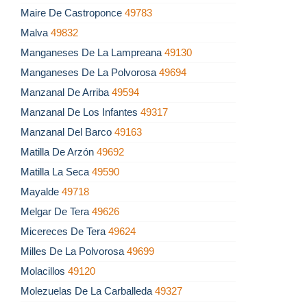
Maire De Castroponce
49783
Malva
49832
Manganeses De La Lampreana
49130
Manganeses De La Polvorosa
49694
Manzanal De Arriba
49594
Manzanal De Los Infantes
49317
Manzanal Del Barco
49163
Matilla De Arzón
49692
Matilla La Seca
49590
Mayalde
49718
Melgar De Tera
49626
Micereces De Tera
49624
Milles De La Polvorosa
49699
Molacillos
49120
Molezuelas De La Carballeda
49327