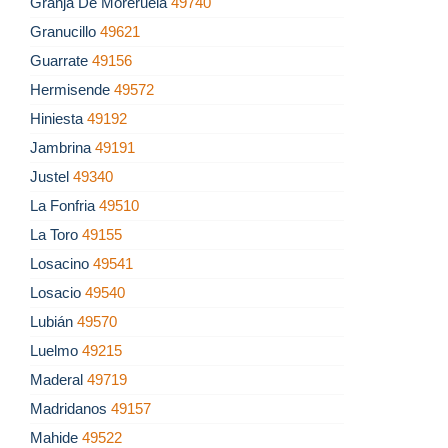
Granja De Moreruela
49740
Granucillo
49621
Guarrate
49156
Hermisende
49572
Hiniesta
49192
Jambrina
49191
Justel
49340
La Fonfria
49510
La Toro
49155
Losacino
49541
Losacio
49540
Lubián
49570
Luelmo
49215
Maderal
49719
Madridanos
49157
Mahide
49522