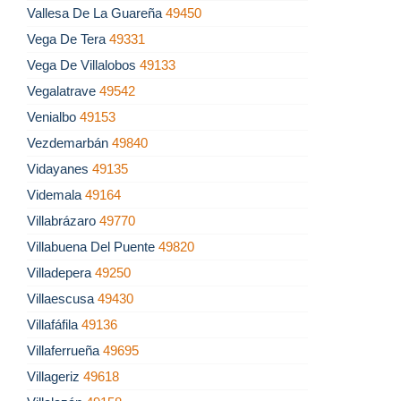
Vallesa De La Guareña
49450
Vega De Tera
49331
Vega De Villalobos
49133
Vegalatrave
49542
Venialbo
49153
Vezdemarbán
49840
Vidayanes
49135
Videmala
49164
Villabrázaro
49770
Villabuena Del Puente
49820
Villadepera
49250
Villaescusa
49430
Villafáfila
49136
Villaferrueña
49695
Villageriz
49618