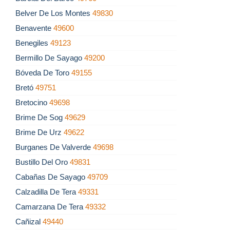
Belver De Los Montes
49830
Benavente
49600
Benegiles
49123
Bermillo De Sayago
49200
Bóveda De Toro
49155
Bretó
49751
Bretocino
49698
Brime De Sog
49629
Brime De Urz
49622
Burganes De Valverde
49698
Bustillo Del Oro
49831
Cabañas De Sayago
49709
Calzadilla De Tera
49331
Camarzana De Tera
49332
Cañizal
49440