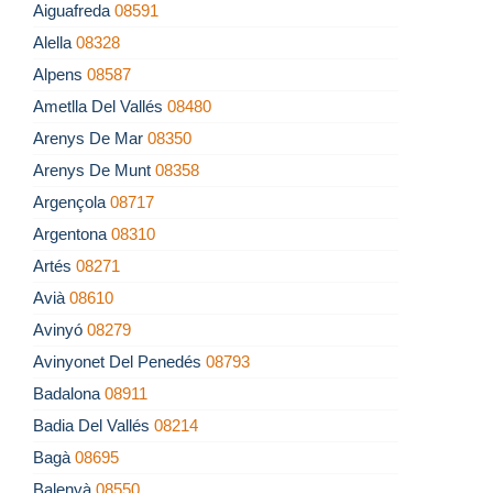
Aiguafreda
08591
Alella
08328
Alpens
08587
Ametlla Del Vallés
08480
Arenys De Mar
08350
Arenys De Munt
08358
Argençola
08717
Argentona
08310
Artés
08271
Avià
08610
Avinyó
08279
Avinyonet Del Penedés
08793
Badalona
08911
Badia Del Vallés
08214
Bagà
08695
Balenyà
08550