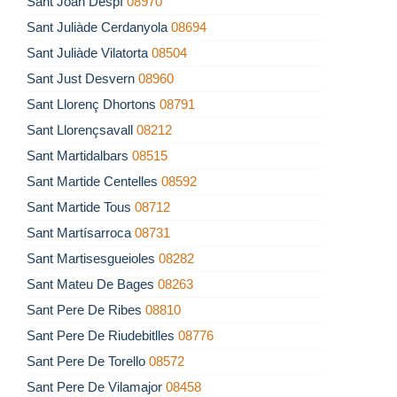
Sant Joan Despí
08970
Sant Juliàde Cerdanyola
08694
Sant Juliàde Vilatorta
08504
Sant Just Desvern
08960
Sant Llorenç Dhortons
08791
Sant Llorençsavall
08212
Sant Martidalbars
08515
Sant Martide Centelles
08592
Sant Martide Tous
08712
Sant Martísarroca
08731
Sant Martisesgueioles
08282
Sant Mateu De Bages
08263
Sant Pere De Ribes
08810
Sant Pere De Riudebitlles
08776
Sant Pere De Torello
08572
Sant Pere De Vilamajor
08458