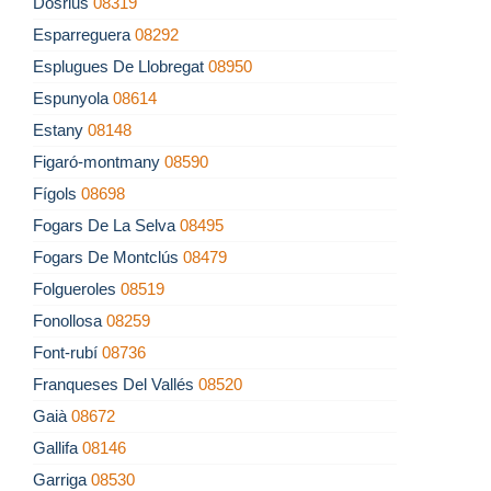
Dosrius
08319
Esparreguera
08292
Esplugues De Llobregat
08950
Espunyola
08614
Estany
08148
Figaró-montmany
08590
Fígols
08698
Fogars De La Selva
08495
Fogars De Montclús
08479
Folgueroles
08519
Fonollosa
08259
Font-rubí
08736
Franqueses Del Vallés
08520
Gaià
08672
Gallifa
08146
Garriga
08530