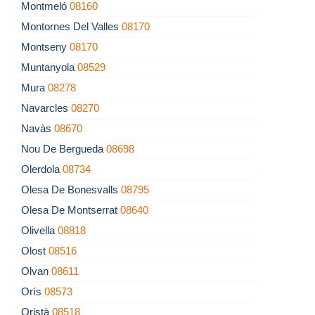
Montmeló
08160
Montornes Del Valles
08170
Montseny
08170
Muntanyola
08529
Mura
08278
Navarcles
08270
Navàs
08670
Nou De Bergueda
08698
Olerdola
08734
Olesa De Bonesvalls
08795
Olesa De Montserrat
08640
Olivella
08818
Olost
08516
Olvan
08611
Orís
08573
Oristà
08518