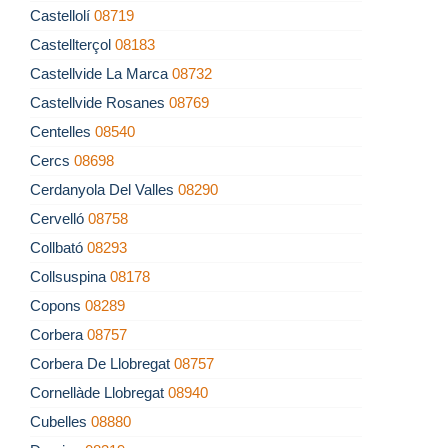
Castellolí
08719
Castellterçol
08183
Castellvide La Marca
08732
Castellvide Rosanes
08769
Centelles
08540
Cercs
08698
Cerdanyola Del Valles
08290
Cervelló
08758
Collbató
08293
Collsuspina
08178
Copons
08289
Corbera
08757
Corbera De Llobregat
08757
Cornellàde Llobregat
08940
Cubelles
08880