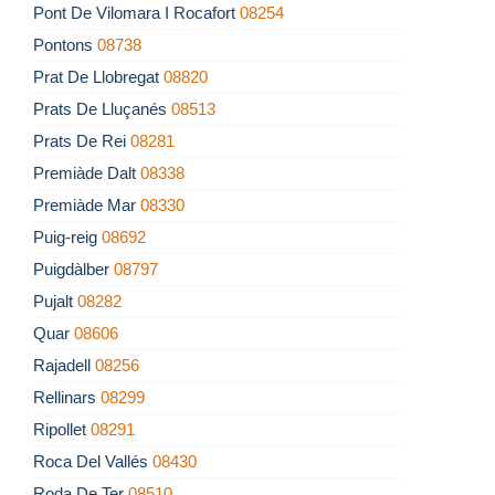
Pont De Vilomara I Rocafort
08254
Pontons
08738
Prat De Llobregat
08820
Prats De Lluçanés
08513
Prats De Rei
08281
Premiàde Dalt
08338
Premiàde Mar
08330
Puig-reig
08692
Puigdàlber
08797
Pujalt
08282
Quar
08606
Rajadell
08256
Rellinars
08299
Ripollet
08291
Roca Del Vallés
08430
Roda De Ter
08510