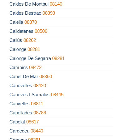
Caldes De Montbui
08140
Caldes Destrac
08393
Calella
08370
Calldetenes
08506
Callús
08262
Calonge
08281
Calonge De Segarra
08281
Campins
08472
Canet De Mar
08360
Canovelles
08420
Cànoves I Samalús
08445
Canyelles
08811
Capellades
08786
Capolat
08617
Cardedeu
08440
Cardona
08261