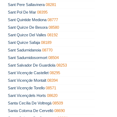
Sant Pere Sallavinera
08281
Sant Pol De Mar
08395
Sant Quintide Mediona
08777
Sant Quirze De Besora
08580
Sant Quirze Del Valles
08192
Sant Quirze Safaja
08189
Sant Sadurnidanoia
08770
Sant Sadurnidosormort
08504
Sant Salvador De Guardiola
08253
Sant Vicençde Castellet
08295
Sant Vicençde Montalt
08394
Sant Vicençde Torello
08571
Sant Vicençdels Horts
08620
Santa Cecília De Voltregà
08509
Santa Coloma De Cervelló
08690