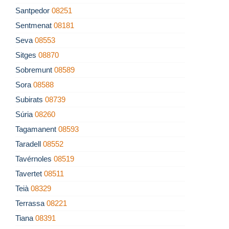
Santpedor
08251
Sentmenat
08181
Seva
08553
Sitges
08870
Sobremunt
08589
Sora
08588
Subirats
08739
Súria
08260
Tagamanent
08593
Taradell
08552
Tavérnoles
08519
Tavertet
08511
Teià
08329
Terrassa
08221
Tiana
08391