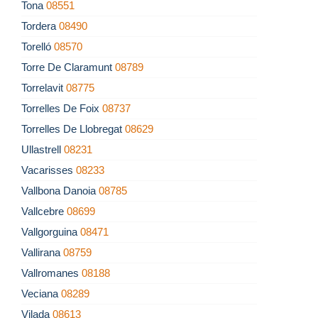
Tona
08551
Tordera
08490
Torelló
08570
Torre De Claramunt
08789
Torrelavit
08775
Torrelles De Foix
08737
Torrelles De Llobregat
08629
Ullastrell
08231
Vacarisses
08233
Vallbona Danoia
08785
Vallcebre
08699
Vallgorguina
08471
Vallirana
08759
Vallromanes
08188
Veciana
08289
Vilada
08613