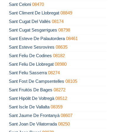
Sant Celoni
08470
Sant Climent De Llobregat
08849
Sant Cugat Del Vallés
08174
Sant Cugat Sesgarrigues
08798
Sant Esteve De Palautordera
08461
Sant Esteve Sesrovires
08635
Sant Feliu De Codines
08182
Sant Feliu De Llobregat
08980
Sant Feliu Sasserra
08274
Sant Fost De Campsentelles
08105
Sant Fruitós De Bages
08272
Sant Hipólit De Voltregà
08512
Sant Iscle De Vallalta
08359
Sant Jaume De Frontanyà
08607
Sant Joan De Vilatorrada
08250