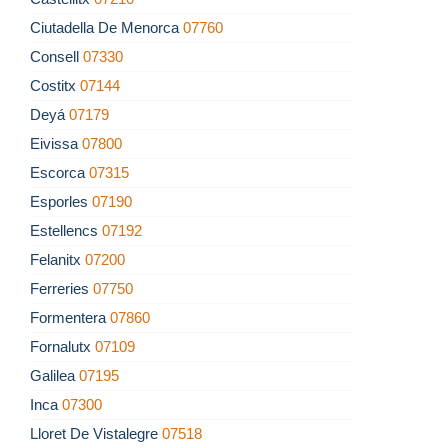
Ciutadella De Menorca
07760
Consell
07330
Costitx
07144
Deyá
07179
Eivissa
07800
Escorca
07315
Esporles
07190
Estellencs
07192
Felanitx
07200
Ferreries
07750
Formentera
07860
Fornalutx
07109
Galilea
07195
Inca
07300
Lloret De Vistalegre
07518