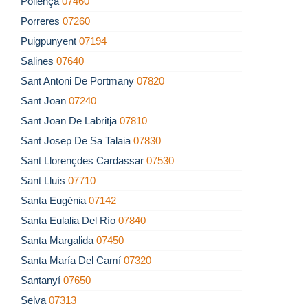
Pollença
07460
Porreres
07260
Puigpunyent
07194
Salines
07640
Sant Antoni De Portmany
07820
Sant Joan
07240
Sant Joan De Labritja
07810
Sant Josep De Sa Talaia
07830
Sant Llorençdes Cardassar
07530
Sant Lluís
07710
Santa Eugénia
07142
Santa Eulalia Del Río
07840
Santa Margalida
07450
Santa María Del Camí
07320
Santanyí
07650
Selva
07313