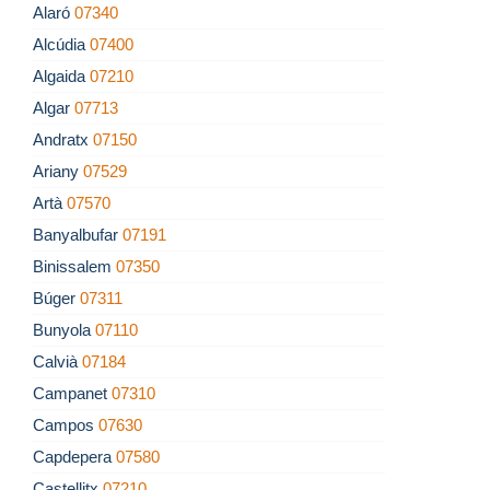
Alaró
07340
Alcúdia
07400
Algaida
07210
Algar
07713
Andratx
07150
Ariany
07529
Artà
07570
Banyalbufar
07191
Binissalem
07350
Búger
07311
Bunyola
07110
Calvià
07184
Campanet
07310
Campos
07630
Capdepera
07580
Castellitx
07210