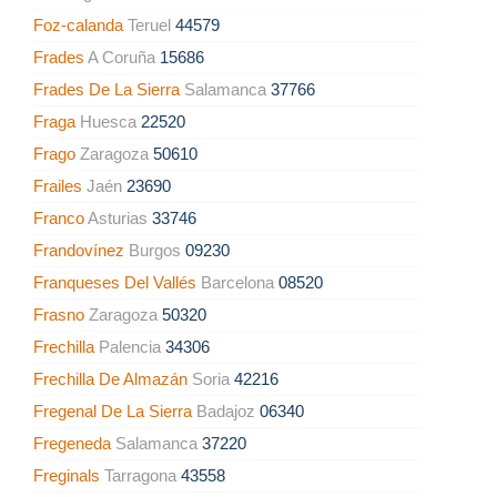
Foz-calanda
Teruel
44579
Frades
A Coruña
15686
Frades De La Sierra
Salamanca
37766
Fraga
Huesca
22520
Frago
Zaragoza
50610
Frailes
Jaén
23690
Franco
Asturias
33746
Frandovínez
Burgos
09230
Franqueses Del Vallés
Barcelona
08520
Frasno
Zaragoza
50320
Frechilla
Palencia
34306
Frechilla De Almazán
Soria
42216
Fregenal De La Sierra
Badajoz
06340
Fregeneda
Salamanca
37220
Freginals
Tarragona
43558