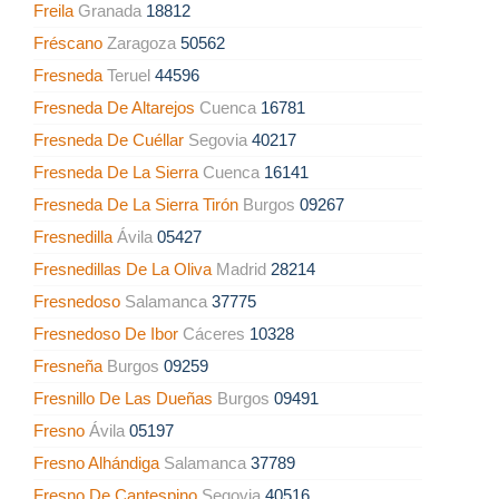
Freila
Granada
18812
Fréscano
Zaragoza
50562
Fresneda
Teruel
44596
Fresneda De Altarejos
Cuenca
16781
Fresneda De Cuéllar
Segovia
40217
Fresneda De La Sierra
Cuenca
16141
Fresneda De La Sierra Tirón
Burgos
09267
Fresnedilla
Ávila
05427
Fresnedillas De La Oliva
Madrid
28214
Fresnedoso
Salamanca
37775
Fresnedoso De Ibor
Cáceres
10328
Fresneña
Burgos
09259
Fresnillo De Las Dueñas
Burgos
09491
Fresno
Ávila
05197
Fresno Alhándiga
Salamanca
37789
Fresno De Cantespino
Segovia
40516