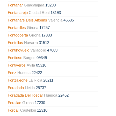
Fontanar
Guadalajara
19290
Fontanarejo
Ciudad Real
13193
Fontanars Dels Alforins
Valencia
46635
Fontanilles
Girona
17257
Fontcoberta
Girona
17833
Fontellas
Navarra
31512
Fontihoyuelo
Valladolid
47609
Fontioso
Burgos
09349
Fontiveros
Ávila
05310
Fonz
Huesca
22422
Fonzaleche
La Rioja
26211
Foradada
Lleida
25737
Foradada Del Toscar
Huesca
22452
Forallac
Girona
17230
Forcall
Castellón
12310