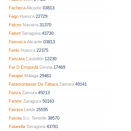
Facheca
Alicante
03813
Fago
Huesca
22729
Falces
Navarra
31370
Falset
Tarragona
43730
Famorca
Alicante
03813
Fanlo
Huesca
22375
Fanzara
Castellón
12230
Far D Empordà
Girona
17469
Faraján
Málaga
29461
Faramontanos De Tábara
Zamora
49141
Fariza
Zamora
49213
Farlete
Zaragoza
50163
Farrera
Lleida
25595
Fasnia
S.c. Tenerife
38570
Fatarella
Tarragona
43781