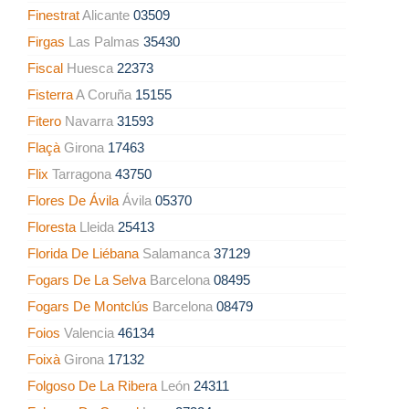
Finestrat
Alicante
03509
Firgas
Las Palmas
35430
Fiscal
Huesca
22373
Fisterra
A Coruña
15155
Fitero
Navarra
31593
Flaçà
Girona
17463
Flix
Tarragona
43750
Flores De Ávila
Ávila
05370
Floresta
Lleida
25413
Florida De Liébana
Salamanca
37129
Fogars De La Selva
Barcelona
08495
Fogars De Montclús
Barcelona
08479
Foios
Valencia
46134
Foixà
Girona
17132
Folgoso De La Ribera
León
24311