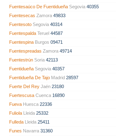
Fuentesaúco De Fuentidueña
Segovia
40355
Fuentesecas
Zamora
49833
Fuentesoto
Segovia
40314
Fuentespalda
Teruel
44587
Fuentespina
Burgos
09471
Fuentespreadas
Zamora
49714
Fuentestrún
Soria
42113
Fuentidueña
Segovia
40357
Fuentidueña De Tajo
Madrid
28597
Fuerte Del Rey
Jaén
23180
Fuertescusa
Cuenca
16890
Fueva
Huesca
22336
Fuliola
Lleida
25332
Fulleda
Lleida
25411
Funes
Navarra
31360