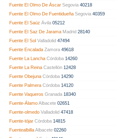
Fuente El Olmo De Áscar
Segovia
40218
Fuente El Olmo De Fuentidueña
Segovia
40359
Fuente El Saúz
Ávila
05212
Fuente El Saz De Jarama
Madrid
28140
Fuente El Sol
Valladolid
47494
Fuente Encalada
Zamora
49618
Fuente La Lancha
Córdoba
14260
Fuente La Reina
Castellón
12428
Fuente Obejuna
Córdoba
14290
Fuente Palmera
Córdoba
14120
Fuente Vaqueros
Granada
18340
Fuente-Álamo
Albacete
02651
Fuente-olmedo
Valladolid
47418
Fuente-tójar
Córdoba
14815
Fuentealbilla
Albacete
02260