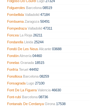
Folgoso Do Courel
Lugo
27324
Folgueroles
Barcelona
08519
Fombellida
Valladolid
47184
Fombuena
Zaragoza
50491
Fompedraza
Valladolid
47311
Foncea
La Rioja
26211
Fondarella
Lleida
25244
Fondó De Les Neus
Alicante
03688
Fondón
Almería
04460
Fonelas
Granada
18515
Fonfría
Teruel
44492
Fonollosa
Barcelona
08259
Fonsagrada
Lugo
27100
Font De La Figuera
Valencia
46630
Font-rubí
Barcelona
08736
Fontanals De Cerdanya
Girona
17538