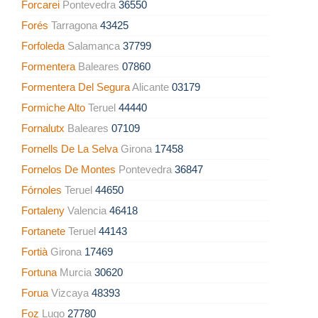
Forcarei
Pontevedra
36550
Forés
Tarragona
43425
Forfoleda
Salamanca
37799
Formentera
Baleares
07860
Formentera Del Segura
Alicante
03179
Formiche Alto
Teruel
44440
Fornalutx
Baleares
07109
Fornells De La Selva
Girona
17458
Fornelos De Montes
Pontevedra
36847
Fórnoles
Teruel
44650
Fortaleny
Valencia
46418
Fortanete
Teruel
44143
Fortià
Girona
17469
Fortuna
Murcia
30620
Forua
Vizcaya
48393
Foz
Lugo
27780