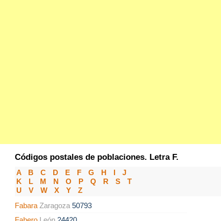
Códigos postales de poblaciones. Letra F.
A
B
C
D
E
F
G
H
I
J
K
L
M
N
O
P
Q
R
S
T
U
V
W
X
Y
Z
Fabara
Zaragoza
50793
Fabero
León
24420