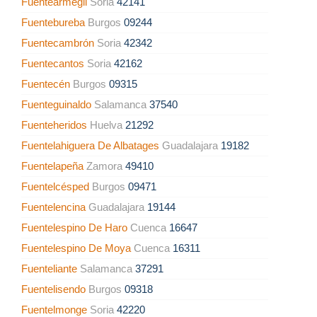
Fuentearmegil
Soria
42141
Fuentebureba
Burgos
09244
Fuentecambrón
Soria
42342
Fuentecantos
Soria
42162
Fuentecén
Burgos
09315
Fuenteguinaldo
Salamanca
37540
Fuenteheridos
Huelva
21292
Fuentelahiguera De Albatages
Guadalajara
19182
Fuentelapeña
Zamora
49410
Fuentelcésped
Burgos
09471
Fuentelencina
Guadalajara
19144
Fuentelespino De Haro
Cuenca
16647
Fuentelespino De Moya
Cuenca
16311
Fuenteliante
Salamanca
37291
Fuentelisendo
Burgos
09318
Fuentelmonge
Soria
42220