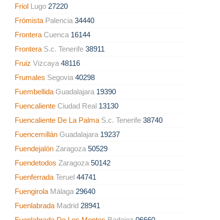
Friol
Lugo
27220
Frómista
Palencia
34440
Frontera
Cuenca
16144
Frontera
S.c. Tenerife
38911
Fruiz
Vizcaya
48116
Frumales
Segovia
40298
Fuembellida
Guadalajara
19390
Fuencaliente
Ciudad Real
13130
Fuencaliente De La Palma
S.c. Tenerife
38740
Fuencemillán
Guadalajara
19237
Fuendejalón
Zaragoza
50529
Fuendetodos
Zaragoza
50142
Fuenferrada
Teruel
44741
Fuengirola
Málaga
29640
Fuenlabrada
Madrid
28941
Fuenlabrada De Los Montes
Badajoz
06660