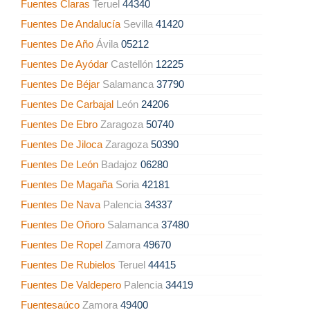
Fuentes Claras
Teruel
44340
Fuentes De Andalucía
Sevilla
41420
Fuentes De Año
Ávila
05212
Fuentes De Ayódar
Castellón
12225
Fuentes De Béjar
Salamanca
37790
Fuentes De Carbajal
León
24206
Fuentes De Ebro
Zaragoza
50740
Fuentes De Jiloca
Zaragoza
50390
Fuentes De León
Badajoz
06280
Fuentes De Magaña
Soria
42181
Fuentes De Nava
Palencia
34337
Fuentes De Oñoro
Salamanca
37480
Fuentes De Ropel
Zamora
49670
Fuentes De Rubielos
Teruel
44415
Fuentes De Valdepero
Palencia
34419
Fuentesaúco
Zamora
49400