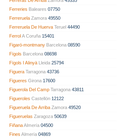
Ferreras De Arriba
Zamora
49335
Ferreries
Baleares
07750
Ferreruela
Zamora
49550
Ferreruela De Huerva
Teruel
44490
Ferrol
A Coruña
15401
Figaró-montmany
Barcelona
08590
Fígols
Barcelona
08698
Fígols I Alinyà
Lleida
25794
Figuera
Tarragona
43736
Figueres
Girona
17600
Figuerola Del Camp
Tarragona
43811
Figueroles
Castellón
12122
Figueruela De Arriba
Zamora
49520
Figueruelas
Zaragoza
50639
Fiñana
Almería
04500
Fines
Almería
04869