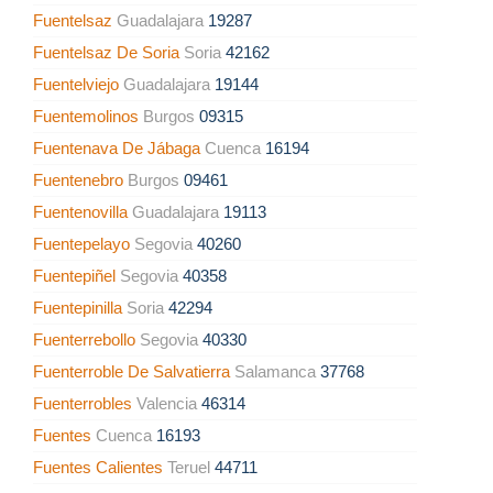
Fuentelsaz
Guadalajara
19287
Fuentelsaz De Soria
Soria
42162
Fuentelviejo
Guadalajara
19144
Fuentemolinos
Burgos
09315
Fuentenava De Jábaga
Cuenca
16194
Fuentenebro
Burgos
09461
Fuentenovilla
Guadalajara
19113
Fuentepelayo
Segovia
40260
Fuentepiñel
Segovia
40358
Fuentepinilla
Soria
42294
Fuenterrebollo
Segovia
40330
Fuenterroble De Salvatierra
Salamanca
37768
Fuenterrobles
Valencia
46314
Fuentes
Cuenca
16193
Fuentes Calientes
Teruel
44711