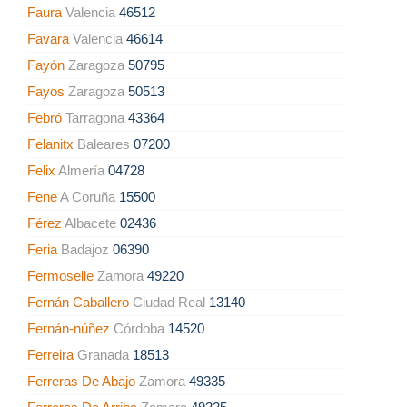
Faura
Valencia
46512
Favara
Valencia
46614
Fayón
Zaragoza
50795
Fayos
Zaragoza
50513
Febró
Tarragona
43364
Felanitx
Baleares
07200
Felix
Almería
04728
Fene
A Coruña
15500
Férez
Albacete
02436
Feria
Badajoz
06390
Fermoselle
Zamora
49220
Fernán Caballero
Ciudad Real
13140
Fernán-núñez
Córdoba
14520
Ferreira
Granada
18513
Ferreras De Abajo
Zamora
49335