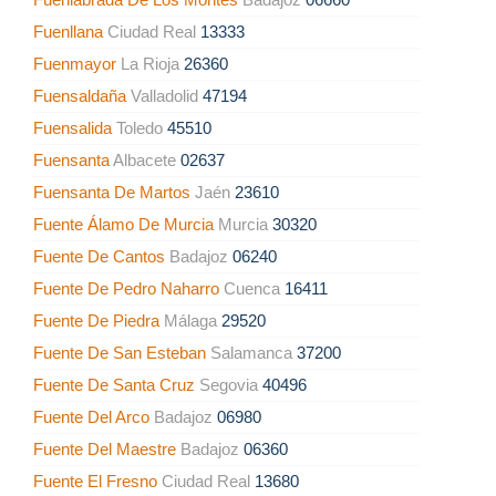
Fuenllana
Ciudad Real
13333
Fuenmayor
La Rioja
26360
Fuensaldaña
Valladolid
47194
Fuensalida
Toledo
45510
Fuensanta
Albacete
02637
Fuensanta De Martos
Jaén
23610
Fuente Álamo De Murcia
Murcia
30320
Fuente De Cantos
Badajoz
06240
Fuente De Pedro Naharro
Cuenca
16411
Fuente De Piedra
Málaga
29520
Fuente De San Esteban
Salamanca
37200
Fuente De Santa Cruz
Segovia
40496
Fuente Del Arco
Badajoz
06980
Fuente Del Maestre
Badajoz
06360
Fuente El Fresno
Ciudad Real
13680