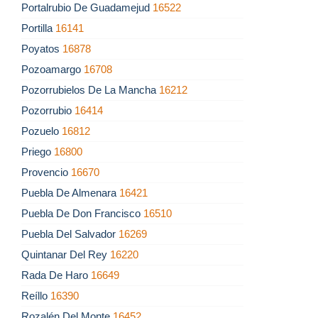
Portalrubio De Guadamejud
16522
Portilla
16141
Poyatos
16878
Pozoamargo
16708
Pozorrubielos De La Mancha
16212
Pozorrubio
16414
Pozuelo
16812
Priego
16800
Provencio
16670
Puebla De Almenara
16421
Puebla De Don Francisco
16510
Puebla Del Salvador
16269
Quintanar Del Rey
16220
Rada De Haro
16649
Reíllo
16390
Rozalén Del Monte
16452