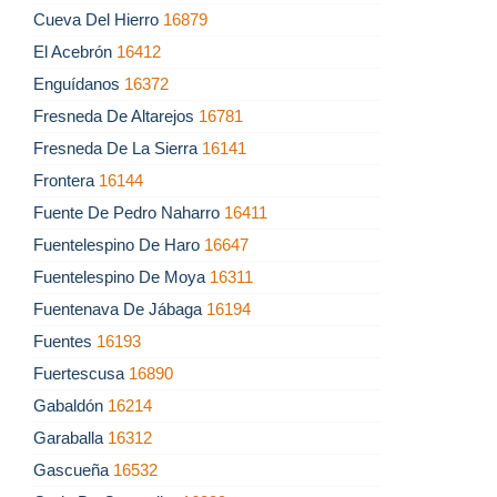
Cueva Del Hierro
16879
El Acebrón
16412
Enguídanos
16372
Fresneda De Altarejos
16781
Fresneda De La Sierra
16141
Frontera
16144
Fuente De Pedro Naharro
16411
Fuentelespino De Haro
16647
Fuentelespino De Moya
16311
Fuentenava De Jábaga
16194
Fuentes
16193
Fuertescusa
16890
Gabaldón
16214
Garaballa
16312
Gascueña
16532