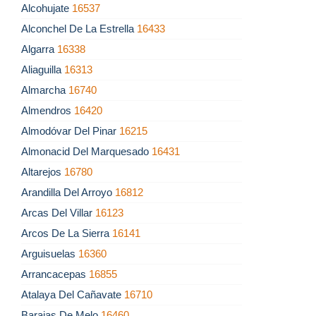
Alcohujate
16537
Alconchel De La Estrella
16433
Algarra
16338
Aliaguilla
16313
Almarcha
16740
Almendros
16420
Almodóvar Del Pinar
16215
Almonacid Del Marquesado
16431
Altarejos
16780
Arandilla Del Arroyo
16812
Arcas Del Villar
16123
Arcos De La Sierra
16141
Arguisuelas
16360
Arrancacepas
16855
Atalaya Del Cañavate
16710
Barajas De Melo
16460