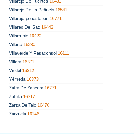
Villarejo De Fuentes
16432
Villarejo De La Peñuela
16541
Villarejo-periesteban
16771
Villares Del Saz
16442
Villarrubio
16420
Villarta
16280
Villaverde Y Pasaconsol
16111
Víllora
16371
Vindel
16812
Yémeda
16373
Zafra De Záncara
16771
Zafrilla
16317
Zarza De Tajo
16470
Zarzuela
16146