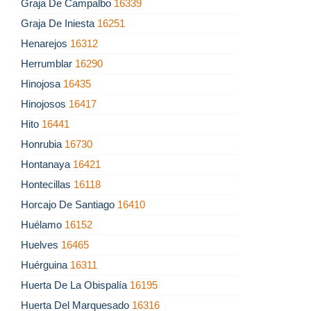
Graja De Campalbo
16339
Graja De Iniesta
16251
Henarejos
16312
Herrumblar
16290
Hinojosa
16435
Hinojosos
16417
Hito
16441
Honrubia
16730
Hontanaya
16421
Hontecillas
16118
Horcajo De Santiago
16410
Huélamo
16152
Huelves
16465
Huérguina
16311
Huerta De La Obispalía
16195
Huerta Del Marquesado
16316