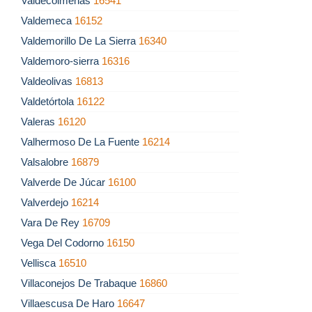
Valdecolmenas
16541
Valdemeca
16152
Valdemorillo De La Sierra
16340
Valdemoro-sierra
16316
Valdeolivas
16813
Valdetórtola
16122
Valeras
16120
Valhermoso De La Fuente
16214
Valsalobre
16879
Valverde De Júcar
16100
Valverdejo
16214
Vara De Rey
16709
Vega Del Codorno
16150
Vellisca
16510
Villaconejos De Trabaque
16860
Villaescusa De Haro
16647