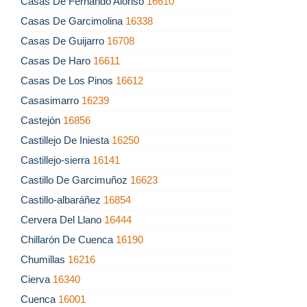
Casas De Fernando Alonso
16610
Casas De Garcimolina
16338
Casas De Guijarro
16708
Casas De Haro
16611
Casas De Los Pinos
16612
Casasimarro
16239
Castejón
16856
Castillejo De Iniesta
16250
Castillejo-sierra
16141
Castillo De Garcimuñoz
16623
Castillo-albaráñez
16854
Cervera Del Llano
16444
Chillarón De Cuenca
16190
Chumillas
16216
Cierva
16340
Cuenca
16001