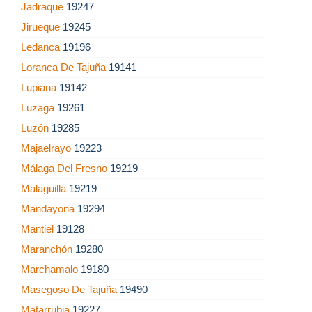
Jadraque
19247
Jirueque
19245
Ledanca
19196
Loranca De Tajuña
19141
Lupiana
19142
Luzaga
19261
Luzón
19285
Majaelrayo
19223
Málaga Del Fresno
19219
Malaguilla
19219
Mandayona
19294
Mantiel
19128
Maranchón
19280
Marchamalo
19180
Masegoso De Tajuña
19490
Matarrubia
19227