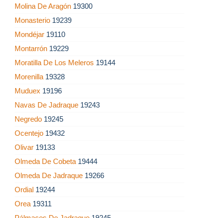
Molina De Aragón
19300
Monasterio
19239
Mondéjar
19110
Montarrón
19229
Moratilla De Los Meleros
19144
Morenilla
19328
Muduex
19196
Navas De Jadraque
19243
Negredo
19245
Ocentejo
19432
Olivar
19133
Olmeda De Cobeta
19444
Olmeda De Jadraque
19266
Ordial
19244
Orea
19311
Pálmaces De Jadraque
19245