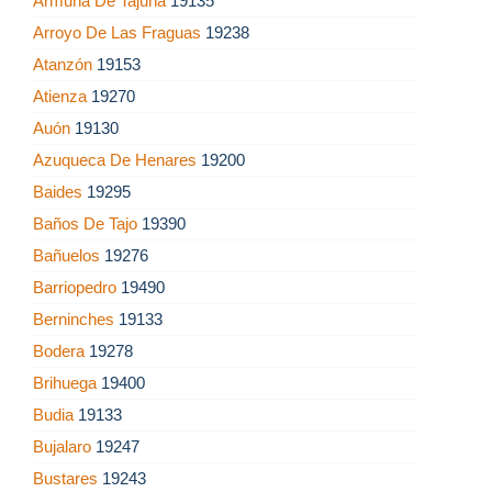
Armuña De Tajuña
19135
Arroyo De Las Fraguas
19238
Atanzón
19153
Atienza
19270
Auón
19130
Azuqueca De Henares
19200
Baides
19295
Baños De Tajo
19390
Bañuelos
19276
Barriopedro
19490
Berninches
19133
Bodera
19278
Brihuega
19400
Budia
19133
Bujalaro
19247
Bustares
19243