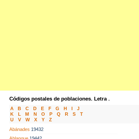
Códigos postales de poblaciones. Letra .
A
B
C
D
E
F
G
H
I
J
K
L
M
N
O
P
Q
R
S
T
U
V
W
X
Y
Z
Abánades
19432
Ablanque
19442