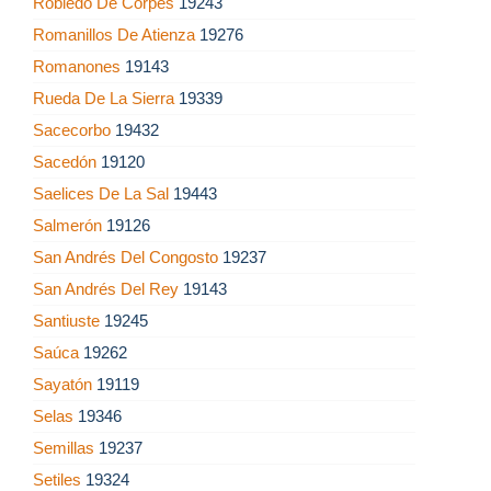
Robledo De Corpes
19243
Romanillos De Atienza
19276
Romanones
19143
Rueda De La Sierra
19339
Sacecorbo
19432
Sacedón
19120
Saelices De La Sal
19443
Salmerón
19126
San Andrés Del Congosto
19237
San Andrés Del Rey
19143
Santiuste
19245
Saúca
19262
Sayatón
19119
Selas
19346
Semillas
19237
Setiles
19324