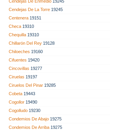
Cendejas De Enmedio
19245
Cendejas De La Torre
19245
Centenera
19151
Checa
19310
Chequilla
19310
Chillarón Del Rey
19128
Chiloeches
19160
Cifuentes
19420
Cincovillas
19277
Ciruelas
19197
Ciruelos Del Pinar
19285
Cobeta
19443
Cogollor
19490
Cogolludo
19230
Condemios De Abajo
19275
Condemios De Arriba
19275