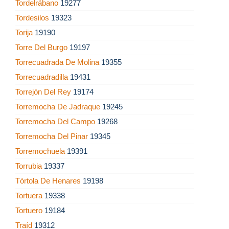
Tordelrábano
19277
Tordesilos
19323
Torija
19190
Torre Del Burgo
19197
Torrecuadrada De Molina
19355
Torrecuadradilla
19431
Torrejón Del Rey
19174
Torremocha De Jadraque
19245
Torremocha Del Campo
19268
Torremocha Del Pinar
19345
Torremochuela
19391
Torrubia
19337
Tórtola De Henares
19198
Tortuera
19338
Tortuero
19184
Traíd
19312