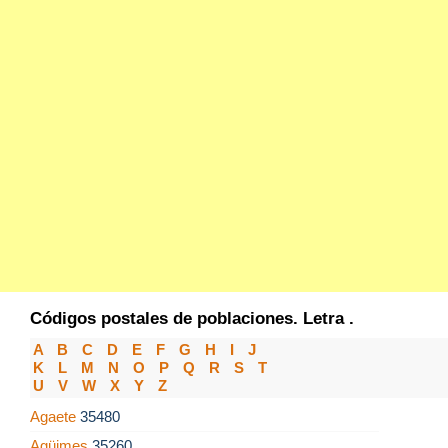
Códigos postales de poblaciones. Letra .
A
B
C
D
E
F
G
H
I
J
K
L
M
N
O
P
Q
R
S
T
U
V
W
X
Y
Z
Agaete
35480
Agüimes
35260