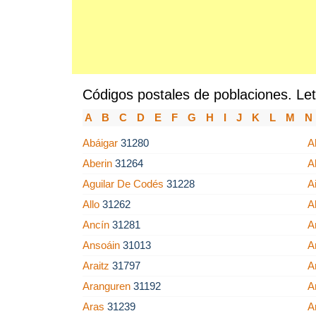
Códigos postales de poblaciones. Let
A
B
C
D
E
F
G
H
I
J
K
L
M
N
Abáigar
31280
A
Aberin
31264
A
Aguilar De Codés
31228
A
Allo
31262
A
Ancín
31281
A
Ansoáin
31013
A
Araitz
31797
A
Aranguren
31192
A
Aras
31239
A