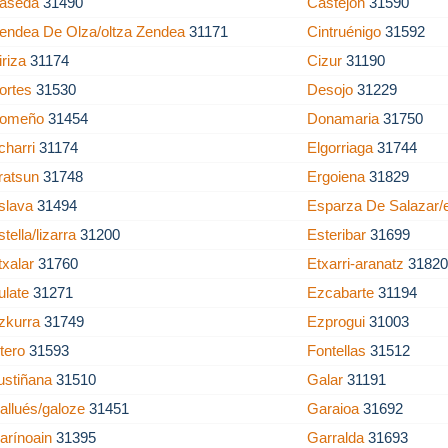
áseda
31490
Castejon
31590
endea De Olza/oltza Zendea
31171
Cintruénigo
31592
iriza
31174
Cizur
31190
ortes
31530
Desojo
31229
omeño
31454
Donamaria
31750
charri
31174
Elgorriaga
31744
ratsun
31748
Ergoiena
31829
slava
31494
Esparza De Salazar/
stella/lizarra
31200
Esteribar
31699
txalar
31760
Etxarri-aranatz
3182
ulate
31271
Ezcabarte
31194
zkurra
31749
Ezprogui
31003
itero
31593
Fontellas
31512
ustiñana
31510
Galar
31191
allués/galoze
31451
Garaioa
31692
arínoain
31395
Garralda
31693