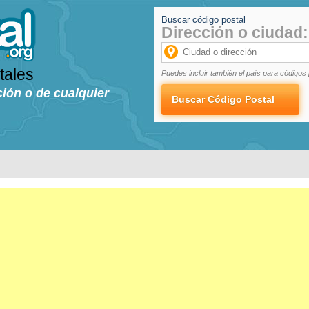
Buscar código postal
Dirección o ciudad:
tales
Puedes incluir también el país para códigos 
ción o de cualquier