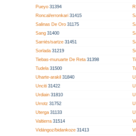
Pueyo
31394
R
Roncal/erronkari
31415
S
Salinas De Oro
31175
S
Sang
31400
S
Sarriés/sartze
31451
S
Sorlada
31219
S
Tiebas-muruarte De Reta
31398
T
Tudela
31500
T
Uharte-arakil
31840
U
Unciti
31422
U
Urdiain
31810
U
Urrotz
31752
U
Uterga
31133
U
Valtierra
31514
V
Vidángoz/bidankoze
31413
V