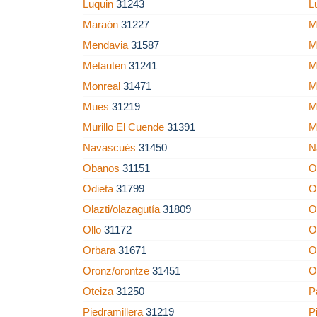
Luquin
31243
L
Maraón
31227
M
Mendavia
31587
M
Metauten
31241
M
Monreal
31471
M
Mues
31219
M
Murillo El Cuende
31391
M
Navascués
31450
N
Obanos
31151
O
Odieta
31799
O
Olazti/olazagutía
31809
O
Ollo
31172
O
Orbara
31671
O
Oronz/orontze
31451
O
Oteiza
31250
P
Piedramillera
31219
Pi