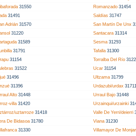
ibaforada
31550
Romanzado
31454
ada
31491
Saldías
31747
an Adrián
31570
San Martín De Unx
3
ansol
31220
Santacara
31314
artaguda
31589
Sesma
31293
unbilla
31791
Tafalla
31300
irapu
31154
Torralba Del Río
312
ulebras
31522
Ucar
31154
jué
31496
Ultzama
31799
nzué
31396
Urdazubi/urdax
3171
rraul Alto
31448
Urraul Bajo
31448
rroz-villa
31420
Urzainqui/urzainki
31
ztárroz/uztarroze
31418
Valle De Yerri/deierri
era De Bidasoa
31780
Viana
31230
illafranca
31330
Villamayor De Monja