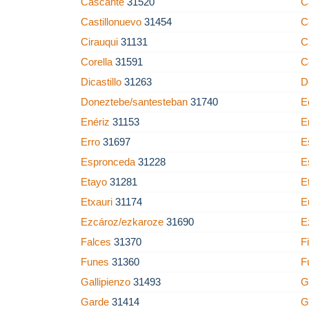
Cascante
31520
C
Castillonuevo
31454
C
Cirauqui
31131
C
Corella
31591
C
Dicastillo
31263
D
Doneztebe/santesteban
31740
E
Enériz
31153
E
Erro
31697
E
Espronceda
31228
E
Etayo
31281
E
Etxauri
31174
E
Ezcároz/ezkaroze
31690
E
Falces
31370
F
Funes
31360
F
Gallipienzo
31493
G
Garde
31414
G