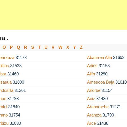
ra .
O
P
Q
R
S
T
U
V
W
X
Y
Z
bárzuza
31178
Abaurrea Alta
31692
blitas
31523
Adiós
31153
ibar
31460
Allín
31290
lsasua
31800
Améscoa Baja
31010
ndosilla
31261
Añorbe
31154
nué
31798
Aoiz
31430
rakil
31840
Aranarache
31271
rano
31754
Arantza
31790
rbizu
31839
Arce
31438