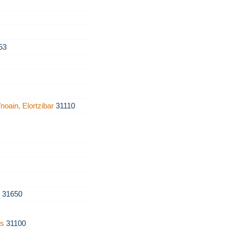
53
/noain, Elortzibar
31110
s
31650
es
31100