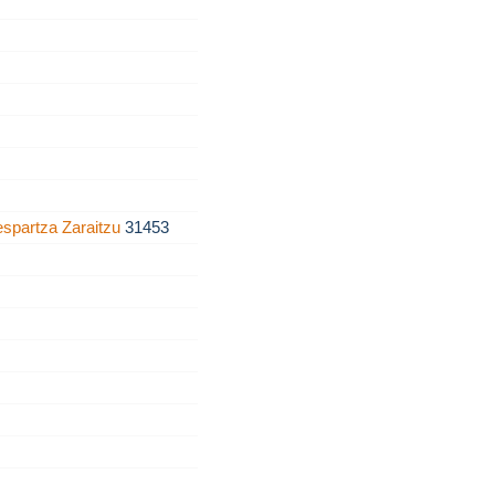
espartza Zaraitzu
31453
0