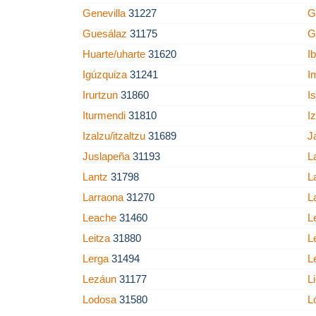
Genevilla
31227
G
Guesálaz
31175
G
Huarte/uharte
31620
I
Igúzquiza
31241
I
Irurtzun
31860
I
Iturmendi
31810
I
Izalzu/itzaltzu
31689
J
Juslapeña
31193
L
Lantz
31798
L
Larraona
31270
L
Leache
31460
L
Leitza
31880
L
Lerga
31494
L
Lezáun
31177
L
Lodosa
31580
L