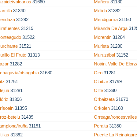
uzaide/valcarlos
31660
Mañeru
31130
arcilla
31340
Mélida
31382
endaza
31282
Mendigorría
31150
irafuentes
31219
Miranda De Arga
312
onteagudo
31522
Morentin
31264
urchante
31521
Murieta
31280
urillo El Fruto
31313
Muruzábal
31152
azar
31282
Noáin, Valle De Elorz
chagavía/otsagabia
31680
Oco
31281
itz
31751
Olaibar
31799
lejua
31281
Olite
31390
lóriz
31396
Orbaitzeta
31670
rísoain
31395
Orkoien
31160
roz-betelu
31439
Orreaga/roncesvalle
amplona/iruña
31191
Peralta
31350
tillas
31392
Puente La Reina/gar