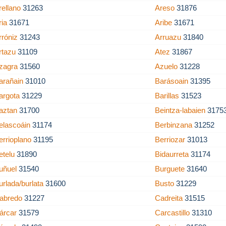
rellano
31263
Areso
31876
ria
31671
Aribe
31671
rróniz
31243
Arruazu
31840
rtazu
31109
Atez
31867
zagra
31560
Azuelo
31228
arañain
31010
Barásoain
31395
argota
31229
Barillas
31523
aztan
31700
Beintza-labaien
3175
elascoáin
31174
Berbinzana
31252
errioplano
31195
Berriozar
31013
etelu
31890
Bidaurreta
31174
uñuel
31540
Burguete
31640
urlada/burlata
31600
Busto
31229
abredo
31227
Cadreita
31515
árcar
31579
Carcastillo
31310