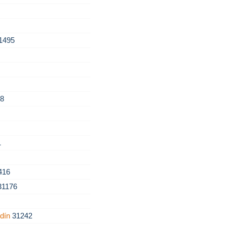
1495
28
1
416
31176
rdín
31242