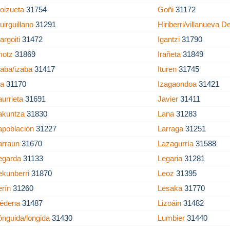
oizueta
31754
Goñi
31172
uirguillano
31291
Hiriberri/villanueva 
bargoiti
31472
Igantzi
31790
motz
31869
Irañeta
31849
saba/izaba
31417
Ituren
31745
za
31170
Izagaondoa
31421
aurrieta
31691
Javier
31411
akuntza
31830
Lana
31283
apoblación
31227
Larraga
31251
arraun
31670
Lazagurría
31588
egarda
31133
Legaria
31281
ekunberri
31870
Leoz
31395
erín
31260
Lesaka
31770
iédena
31487
Lizoáin
31482
ónguida/longida
31430
Lumbier
31440