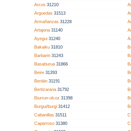
Arcos
31210
A
Arguedas
31513
A
Armañanzas
31228
A
Artajona
31140
A
Ayegui
31240
A
Bakaiku
31810
B
Barbarin
31243
B
Basaburua
31866
B
Beire
31393
B
Beriáin
31191
B
Bertizarana
31792
B
Biurrun-olcoz
31398
B
Burgui/burgi
31412
B
Cabanillas
31511
C
Caparroso
31380
C