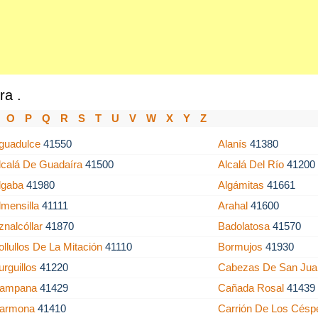
ra .
O
P
Q
R
S
T
U
V
W
X
Y
Z
guadulce
41550
Alanís
41380
lcalá De Guadaíra
41500
Alcalá Del Río
41200
lgaba
41980
Algámitas
41661
lmensilla
41111
Arahal
41600
znalcóllar
41870
Badolatosa
41570
ollullos De La Mitación
41110
Bormujos
41930
urguillos
41220
Cabezas De San Ju
ampana
41429
Cañada Rosal
41439
armona
41410
Carrión De Los Cés