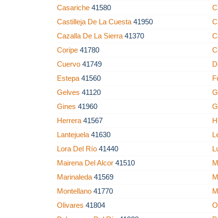
Casariche
41580
C
Castilleja De La Cuesta
41950
C
Cazalla De La Sierra
41370
C
Coripe
41780
C
Cuervo
41749
D
Estepa
41560
F
Gelves
41120
G
Gines
41960
G
Herrera
41567
H
Lantejuela
41630
L
Lora Del Río
41440
L
Mairena Del Alcor
41510
M
Marinaleda
41569
M
Montellano
41770
M
Olivares
41804
O