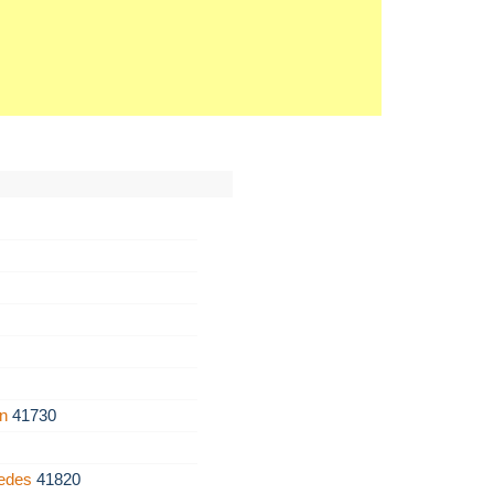
an
41730
pedes
41820