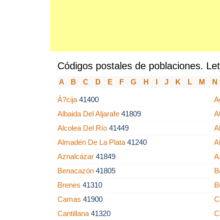
Códigos postales de poblaciones. Let
A
B
C
D
E
F
G
H
I
J
K
L
M
N
Á?cija
41400
A
Albaida Del Aljarafe
41809
A
Alcolea Del Río
41449
A
Almadén De La Plata
41240
A
Aznalcázar
41849
A
Benacazón
41805
B
Brenes
41310
B
Camas
41900
C
Cantillana
41320
C