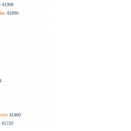
n
41908
rdas
41890
4
pción
41460
a
41720