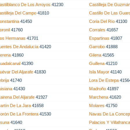
astilblanco De Los Arroyos
41230
Castilleja De Guzmá
astilleja Del Campo
41810
Castillo De Las Gua
onstantina
41450
Coria Del Río
41100
oronil
41760
Corrales
41657
os Hermanas
41701
Espartinas
41807
uentes De Andalucía
41420
Garrobo
41888
erena
41860
Gilena
41565
uadalcanal
41390
Guillena
41210
uévar Del Aljarafe
41830
Isla Mayor
41140
ebrija
41740
Lora De Estepa
4156
uisiana
41430
Madroño
41897
airena Del Aljarafe
41927
Marchena
41620
artín De La Jara
41658
Molares
41750
orón De La Frontera
41530
Navas De La Conce
suna
41640
Palacios Y Villafranc