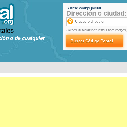
Buscar código postal
Dirección o ciudad:
tales
Puedes incluir también el país para códigos 
ción o de cualquier