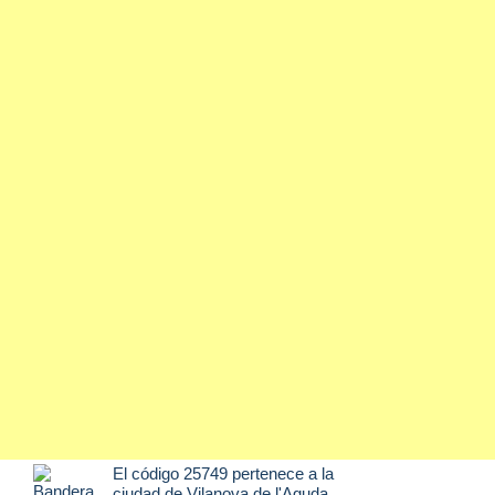
El código 25749 pertenece a la
ciudad de
Vilanova de l'Aguda
,