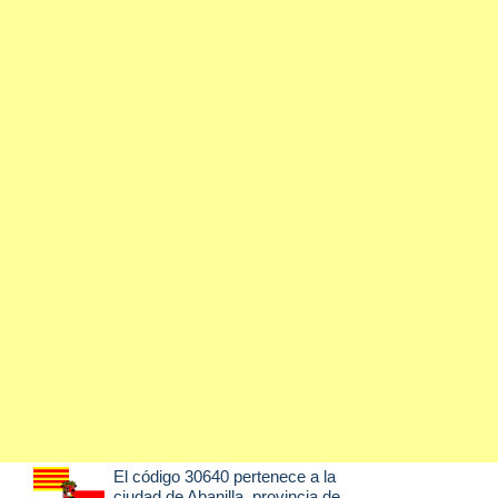
El código 30640 pertenece a la
ciudad de
Abanilla
, provincia de