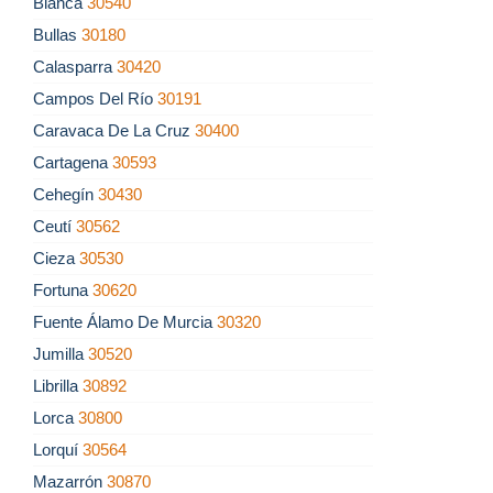
Blanca
30540
Bullas
30180
Calasparra
30420
Campos Del Río
30191
Caravaca De La Cruz
30400
Cartagena
30593
Cehegín
30430
Ceutí
30562
Cieza
30530
Fortuna
30620
Fuente Álamo De Murcia
30320
Jumilla
30520
Librilla
30892
Lorca
30800
Lorquí
30564
Mazarrón
30870