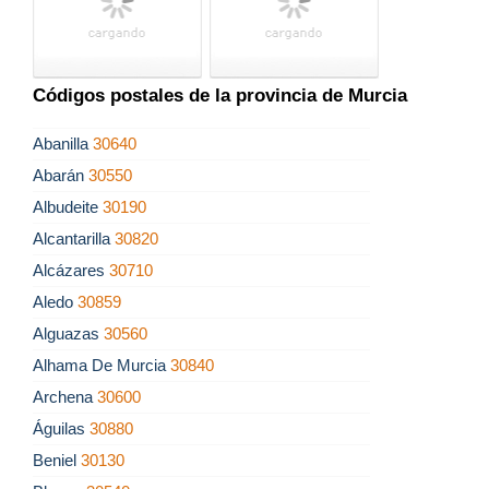
Códigos postales de la provincia de Murcia
Abanilla
30640
Abarán
30550
Albudeite
30190
Alcantarilla
30820
Alcázares
30710
Aledo
30859
Alguazas
30560
Alhama De Murcia
30840
Archena
30600
Águilas
30880
Beniel
30130