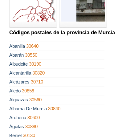
Códigos postales de la provincia de Murcia
Abanilla
30640
Abarán
30550
Albudeite
30190
Alcantarilla
30820
Alcázares
30710
Aledo
30859
Alguazas
30560
Alhama De Murcia
30840
Archena
30600
Águilas
30880
Beniel
30130