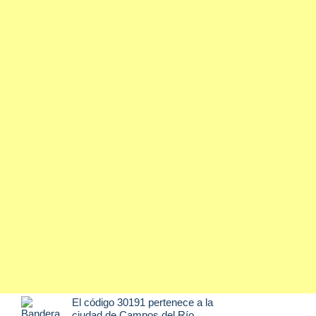
El código 30191 pertenece a la
ciudad de
Campos del Río
,