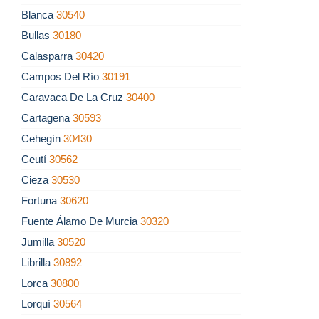
Blanca
30540
Bullas
30180
Calasparra
30420
Campos Del Río
30191
Caravaca De La Cruz
30400
Cartagena
30593
Cehegín
30430
Ceutí
30562
Cieza
30530
Fortuna
30620
Fuente Álamo De Murcia
30320
Jumilla
30520
Librilla
30892
Lorca
30800
Lorquí
30564