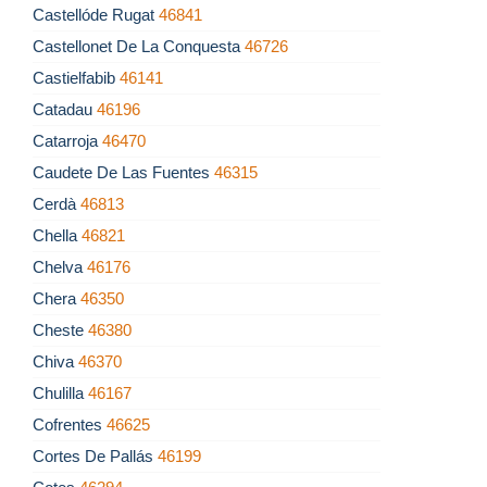
Castellóde Rugat
46841
Castellonet De La Conquesta
46726
Castielfabib
46141
Catadau
46196
Catarroja
46470
Caudete De Las Fuentes
46315
Cerdà
46813
Chella
46821
Chelva
46176
Chera
46350
Cheste
46380
Chiva
46370
Chulilla
46167
Cofrentes
46625
Cortes De Pallás
46199