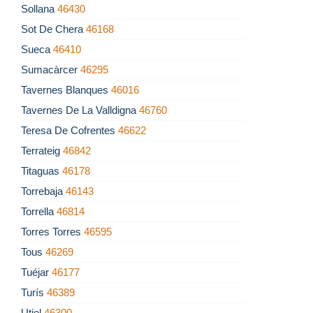
Sollana
46430
Sot De Chera
46168
Sueca
46410
Sumacàrcer
46295
Tavernes Blanques
46016
Tavernes De La Valldigna
46760
Teresa De Cofrentes
46622
Terrateig
46842
Titaguas
46178
Torrebaja
46143
Torrella
46814
Torres Torres
46595
Tous
46269
Tuéjar
46177
Turís
46389
Utiel
46300