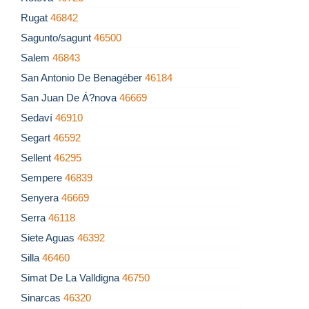
Rugat
46842
Sagunto/sagunt
46500
Salem
46843
San Antonio De Benagéber
46184
San Juan De Á?nova
46669
Sedaví
46910
Segart
46592
Sellent
46295
Sempere
46839
Senyera
46669
Serra
46118
Siete Aguas
46392
Silla
46460
Simat De La Valldigna
46750
Sinarcas
46320