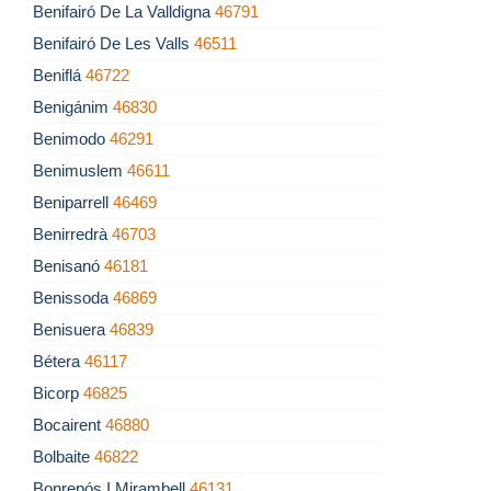
Benifairó De La Valldigna
46791
Benifairó De Les Valls
46511
Beniflá
46722
Benigánim
46830
Benimodo
46291
Benimuslem
46611
Beniparrell
46469
Benirredrà
46703
Benisanó
46181
Benissoda
46869
Benisuera
46839
Bétera
46117
Bicorp
46825
Bocairent
46880
Bolbaite
46822
Bonrepós I Mirambell
46131