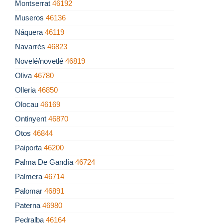
Montserrat
46192
Museros
46136
Náquera
46119
Navarrés
46823
Novelé/novetlé
46819
Oliva
46780
Olleria
46850
Olocau
46169
Ontinyent
46870
Otos
46844
Paiporta
46200
Palma De Gandía
46724
Palmera
46714
Palomar
46891
Paterna
46980
Pedralba
46164