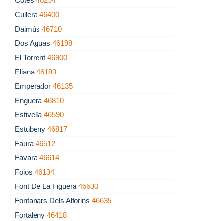
Cotes
46294
Cullera
46400
Daimús
46710
Dos Aguas
46198
El Torrent
46900
Eliana
46183
Emperador
46135
Enguera
46810
Estivella
46590
Estubeny
46817
Faura
46512
Favara
46614
Foios
46134
Font De La Figuera
46630
Fontanars Dels Alforins
46635
Fortaleny
46418