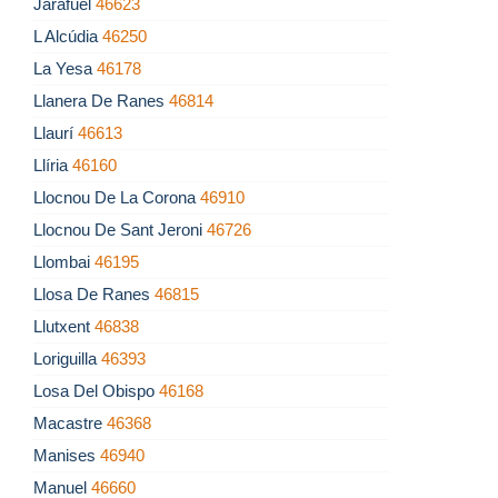
Jarafuel
46623
L Alcúdia
46250
La Yesa
46178
Llanera De Ranes
46814
Llaurí
46613
Llíria
46160
Llocnou De La Corona
46910
Llocnou De Sant Jeroni
46726
Llombai
46195
Llosa De Ranes
46815
Llutxent
46838
Loriguilla
46393
Losa Del Obispo
46168
Macastre
46368
Manises
46940
Manuel
46660