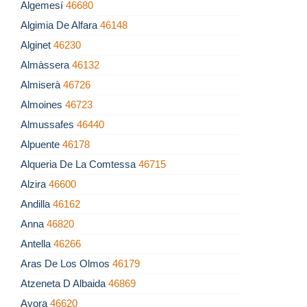
Algemesí
46680
Algimia De Alfara
46148
Alginet
46230
Almàssera
46132
Almiserà
46726
Almoines
46723
Almussafes
46440
Alpuente
46178
Alqueria De La Comtessa
46715
Alzira
46600
Andilla
46162
Anna
46820
Antella
46266
Aras De Los Olmos
46179
Atzeneta D Albaida
46869
Ayora
46620