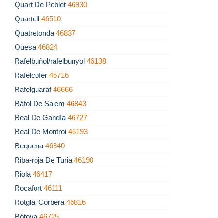
Quart De Poblet
46930
Quartell
46510
Quatretonda
46837
Quesa
46824
Rafelbuñol/rafelbunyol
46138
Rafelcofer
46716
Rafelguaraf
46666
Ráfol De Salem
46843
Real De Gandía
46727
Real De Montroi
46193
Requena
46340
Riba-roja De Turia
46190
Riola
46417
Rocafort
46111
Rotglài Corberà
46816
Rótova
46725