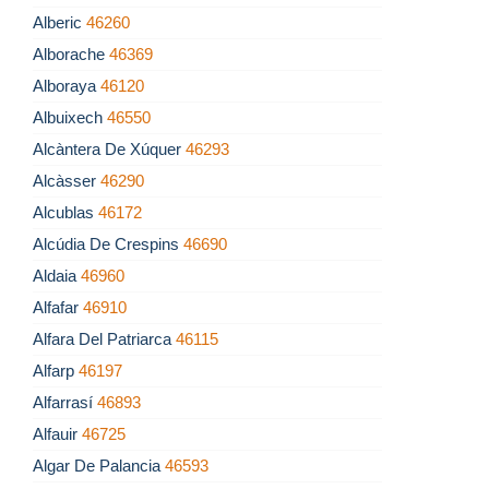
Alberic
46260
Alborache
46369
Alboraya
46120
Albuixech
46550
Alcàntera De Xúquer
46293
Alcàsser
46290
Alcublas
46172
Alcúdia De Crespins
46690
Aldaia
46960
Alfafar
46910
Alfara Del Patriarca
46115
Alfarp
46197
Alfarrasí
46893
Alfauir
46725
Algar De Palancia
46593