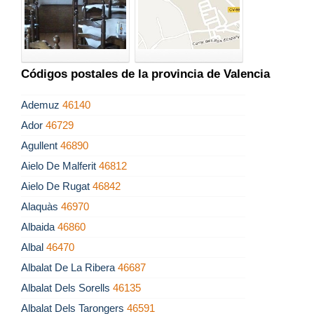
Códigos postales de la provincia de Valencia
Ademuz
46140
Ador
46729
Agullent
46890
Aielo De Malferit
46812
Aielo De Rugat
46842
Alaquàs
46970
Albaida
46860
Albal
46470
Albalat De La Ribera
46687
Albalat Dels Sorells
46135
Albalat Dels Tarongers
46591