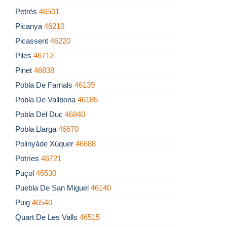
Petrés
46501
Picanya
46210
Picassent
46220
Piles
46712
Pinet
46838
Pobla De Farnals
46139
Pobla De Vallbona
46185
Pobla Del Duc
46840
Pobla Llarga
46670
Polinyàde Xúquer
46688
Potríes
46721
Puçol
46530
Puebla De San Miguel
46140
Puig
46540
Quart De Les Valls
46515