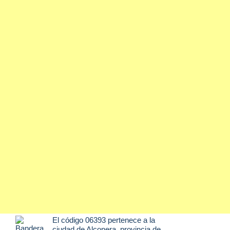
El código 06393 pertenece a la
ciudad de
Alconera
, provincia de