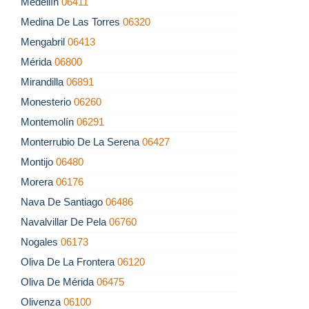
Medellín
06411
Medina De Las Torres
06320
Mengabril
06413
Mérida
06800
Mirandilla
06891
Monesterio
06260
Montemolín
06291
Monterrubio De La Serena
06427
Montijo
06480
Morera
06176
Nava De Santiago
06486
Navalvillar De Pela
06760
Nogales
06173
Oliva De La Frontera
06120
Oliva De Mérida
06475
Olivenza
06100