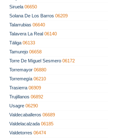
Siruela
06650
Solana De Los Barros
06209
Talarrubias
06640
Talavera La Real
06140
Táliga
06133
Tamurejo
06658
Torre De Miguel Sesmero
06172
Torremayor
06880
Torremegía
06210
Trasierra
06909
Trujillanos
06892
Usagre
06290
Valdecaballeros
06689
Valdelacalzada
06185
Valdetorres
06474