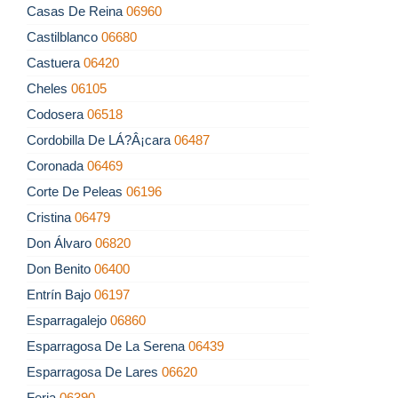
Casas De Reina
06960
Castilblanco
06680
Castuera
06420
Cheles
06105
Codosera
06518
Cordobilla De LÁ?Â¡cara
06487
Coronada
06469
Corte De Peleas
06196
Cristina
06479
Don Álvaro
06820
Don Benito
06400
Entrín Bajo
06197
Esparragalejo
06860
Esparragosa De La Serena
06439
Esparragosa De Lares
06620
Feria
06390