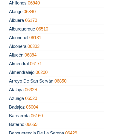
Ahillones
06940
Alange
06840
Albuera
06170
Alburquerque
06510
Alconchel
06131
Alconera
06393
Aljucén
06894
Almendral
06171
Almendralejo
06200
Arroyo De San Serván
06850
Atalaya
06329
Azuaga
06920
Badajoz
06004
Barcarrota
06160
Baterno
06659
Benquerencia De La Serena
06429