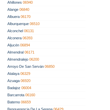
Ahillones
06940
Alange
06840
Albuera
06170
Alburquerque
06510
Alconchel
06131
Alconera
06393
Aljucén
06894
Almendral
06171
Almendralejo
06200
Arroyo De San Serván
06850
Atalaya
06329
Azuaga
06920
Badajoz
06004
Barcarrota
06160
Baterno
06659
Benquerencia De La Serena
06429