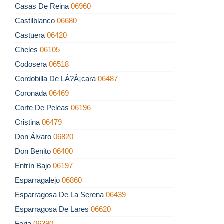
Casas De Reina
06960
Castilblanco
06680
Castuera
06420
Cheles
06105
Codosera
06518
Cordobilla De LÁ?Â¡cara
06487
Coronada
06469
Corte De Peleas
06196
Cristina
06479
Don Álvaro
06820
Don Benito
06400
Entrín Bajo
06197
Esparragalejo
06860
Esparragosa De La Serena
06439
Esparragosa De Lares
06620
Feria
06390