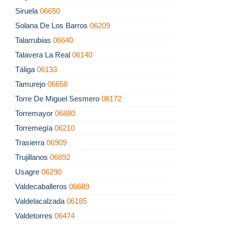
Siruela
06650
Solana De Los Barros
06209
Talarrubias
06640
Talavera La Real
06140
Táliga
06133
Tamurejo
06658
Torre De Miguel Sesmero
06172
Torremayor
06880
Torremegía
06210
Trasierra
06909
Trujillanos
06892
Usagre
06290
Valdecaballeros
06689
Valdelacalzada
06185
Valdetorres
06474