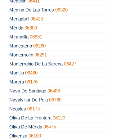
Medellín
06411
Medina De Las Torres
06320
Mengabril
06413
Mérida
06800
Mirandilla
06891
Monesterio
06260
Montemolín
06291
Monterrubio De La Serena
06427
Montijo
06480
Morera
06176
Nava De Santiago
06486
Navalvillar De Pela
06760
Nogales
06173
Oliva De La Frontera
06120
Oliva De Mérida
06475
Olivenza
06100