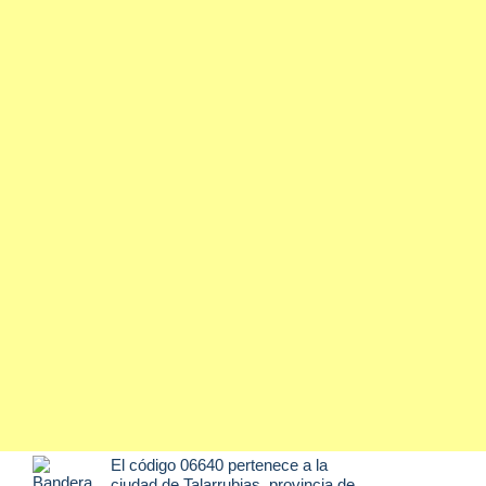
El código 06640 pertenece a la
ciudad de
Talarrubias
, provincia de