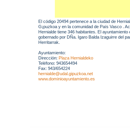
El código 20494 pertenece a la ciudad de
Hernia
G¡puzkoa y en la comunidad de País Vasco . A
Hernialde tiene 346 habitantes. El ayuntamiento 
gobernado por DÑa. Igaro Balda Izaguirre del pa
Herritarrak.
Ayuntamiento:
Dirección:
Plaza Hernialdeko
Teléfono: 943654494
Fax: 943/654224
hernialde@udal.gipuzkoa.net
www.dominioayuntamiento.es