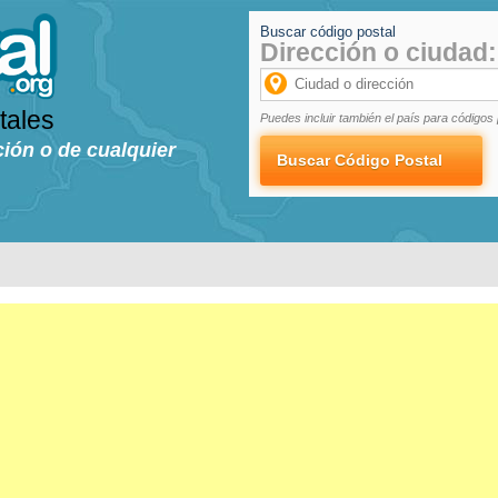
Buscar código postal
Dirección o ciudad:
tales
Puedes incluir también el país para códigos 
ción o de cualquier