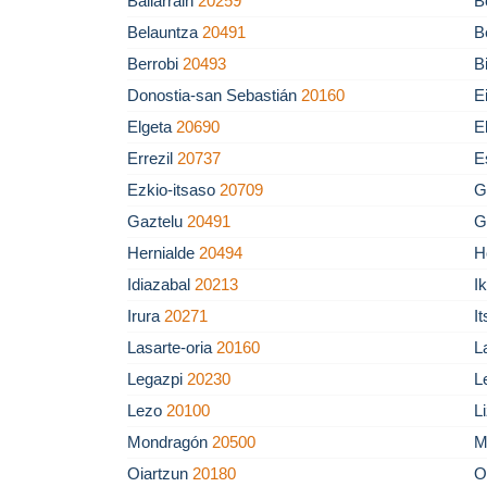
Baliarrain
20259
B
Belauntza
20491
B
Berrobi
20493
B
Donostia-san Sebastián
20160
E
Elgeta
20690
E
Errezil
20737
E
Ezkio-itsaso
20709
G
Gaztelu
20491
G
Hernialde
20494
H
Idiazabal
20213
I
Irura
20271
I
Lasarte-oria
20160
L
Legazpi
20230
L
Lezo
20100
L
Mondragón
20500
M
Oiartzun
20180
O