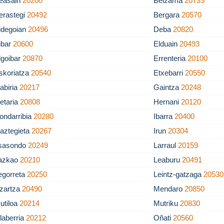
easain
20200
Beizama
20739
erastegi
20492
Bergara
20570
idegoian
20496
Deba
20820
ibar
20600
Elduain
20493
lgoibar
20870
Errenteria
20100
skoriatza
20540
Etxebarri
20550
abiria
20217
Gaintza
20248
etaria
20808
Hernani
20120
ondarribia
20280
Ibarra
20400
kaztegieta
20267
Irun
20304
tsasondo
20249
Larraul
20159
azkao
20210
Leaburu
20491
egorreta
20250
Leintz-gatzaga
20530
izartza
20490
Mendaro
20850
utiloa
20214
Mutriku
20830
laberria
20212
Oñati
20560