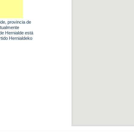
lde
, provincia de
ctualmente
de Hernialde está
rtido Hernialdeko