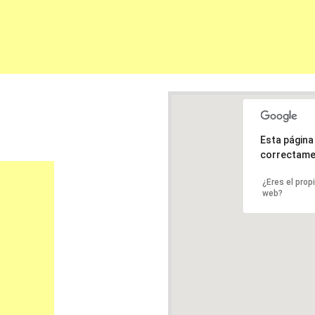
Esta págin
correctame
¿Eres el prop
web?