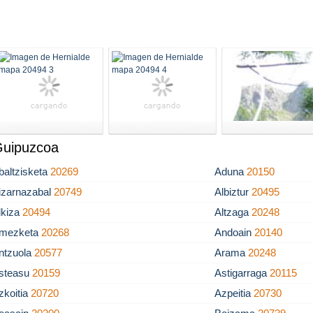
 Guipuzcoa
baltzisketa
20269
Aduna
20150
izarnazabal
20749
Albiztur
20495
lkiza
20494
Altzaga
20248
mezketa
20268
Andoain
20140
ntzuola
20577
Arama
20248
steasu
20159
Astigarraga
20115
zkoitia
20720
Azpeitia
20730