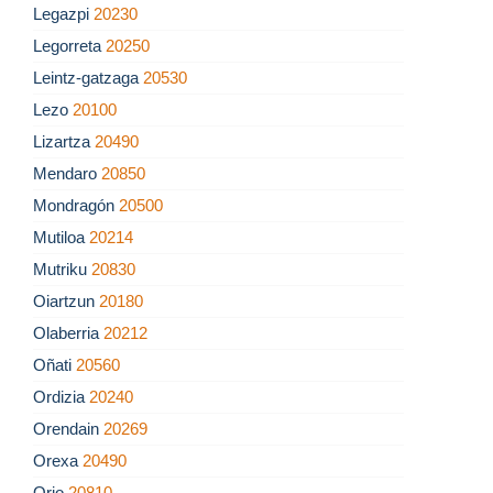
Legazpi
20230
Legorreta
20250
Leintz-gatzaga
20530
Lezo
20100
Lizartza
20490
Mendaro
20850
Mondragón
20500
Mutiloa
20214
Mutriku
20830
Oiartzun
20180
Olaberria
20212
Oñati
20560
Ordizia
20240
Orendain
20269
Orexa
20490
Orio
20810