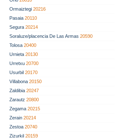
Ormaiztegi
20216
Pasaia
20110
Segura
20214
Soraluze/placencia De Las Armas
20590
Tolosa
20400
Urnieta
20130
Urretxu
20700
Usurbil
20170
Villabona
20150
Zaldibia
20247
Zarautz
20800
Zegama
20215
Zerain
20214
Zestoa
20740
Zizurkil
20159