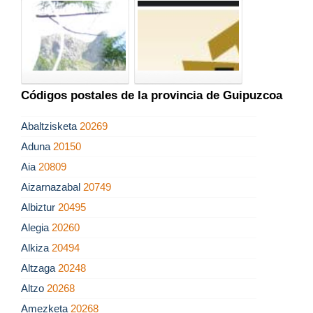
Códigos postales de la provincia de Guipuzcoa
Abaltzisketa
20269
Aduna
20150
Aia
20809
Aizarnazabal
20749
Albiztur
20495
Alegia
20260
Alkiza
20494
Altzaga
20248
Altzo
20268
Amezketa
20268