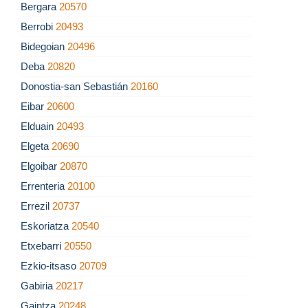
Bergara
20570
Berrobi
20493
Bidegoian
20496
Deba
20820
Donostia-san Sebastián
20160
Eibar
20600
Elduain
20493
Elgeta
20690
Elgoibar
20870
Errenteria
20100
Errezil
20737
Eskoriatza
20540
Etxebarri
20550
Ezkio-itsaso
20709
Gabiria
20217
Gaintza
20248