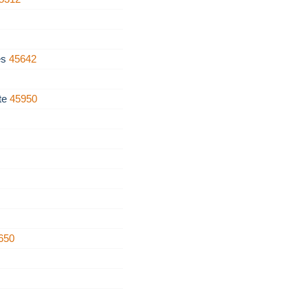
es
45642
te
45950
650