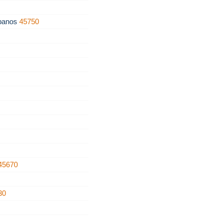
ábanos
45750
45670
30