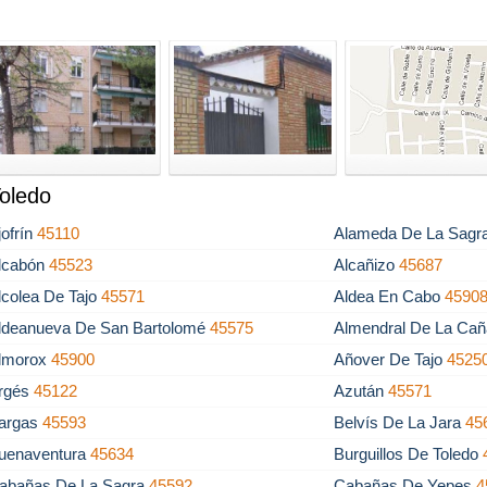
Toledo
jofrín
45110
Alameda De La Sagr
lcabón
45523
Alcañizo
45687
lcolea De Tajo
45571
Aldea En Cabo
4590
ldeanueva De San Bartolomé
45575
Almendral De La Ca
lmorox
45900
Añover De Tajo
4525
rgés
45122
Azután
45571
argas
45593
Belvís De La Jara
45
uenaventura
45634
Burguillos De Toledo
abañas De La Sagra
45592
Cabañas De Yepes
4