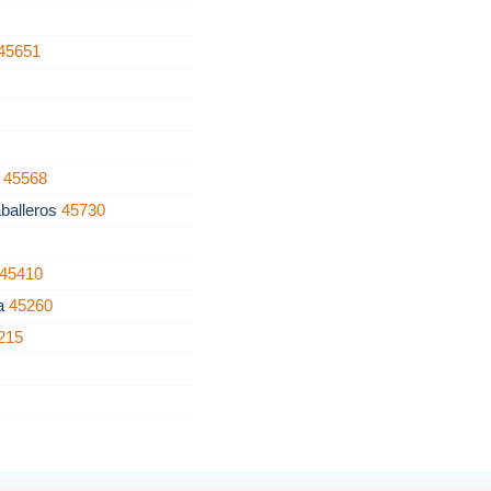
45651
n
45568
aballeros
45730
45410
ra
45260
215