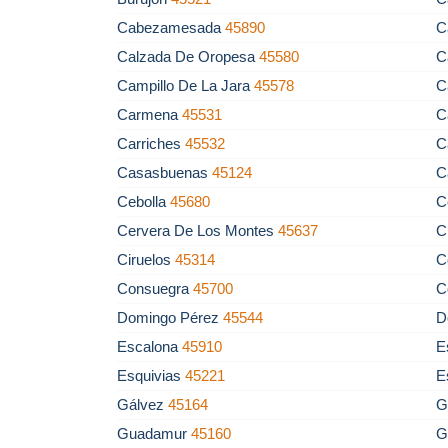
Cabezamesada
45890
C
Calzada De Oropesa
45580
C
Campillo De La Jara
45578
C
Carmena
45531
C
Carriches
45532
C
Casasbuenas
45124
C
Cebolla
45680
C
Cervera De Los Montes
45637
C
Ciruelos
45314
C
Consuegra
45700
C
Domingo Pérez
45544
D
Escalona
45910
E
Esquivias
45221
E
Gálvez
45164
G
Guadamur
45160
G