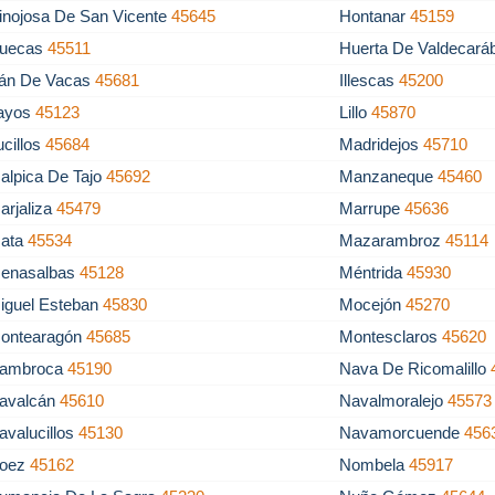
inojosa De San Vicente
45645
Hontanar
45159
uecas
45511
Huerta De Valdecar
llán De Vacas
45681
Illescas
45200
ayos
45123
Lillo
45870
ucillos
45684
Madridejos
45710
alpica De Tajo
45692
Manzaneque
45460
arjaliza
45479
Marrupe
45636
ata
45534
Mazarambroz
45114
enasalbas
45128
Méntrida
45930
iguel Esteban
45830
Mocejón
45270
ontearagón
45685
Montesclaros
45620
ambroca
45190
Nava De Ricomalillo
avalcán
45610
Navalmoralejo
45573
avalucillos
45130
Navamorcuende
456
oez
45162
Nombela
45917