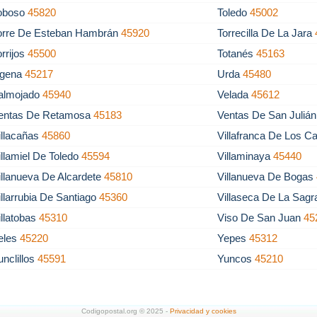
oboso
45820
Toledo
45002
orre De Esteban Hambrán
45920
Torrecilla De La Jara
orrijos
45500
Totanés
45163
gena
45217
Urda
45480
almojado
45940
Velada
45612
entas De Retamosa
45183
Ventas De San Juliá
illacañas
45860
Villafranca De Los C
illamiel De Toledo
45594
Villaminaya
45440
illanueva De Alcardete
45810
Villanueva De Bogas
illarrubia De Santiago
45360
Villaseca De La Sag
illatobas
45310
Viso De San Juan
45
eles
45220
Yepes
45312
unclillos
45591
Yuncos
45210
Codigopostal.org © 2025 -
Privacidad y cookies