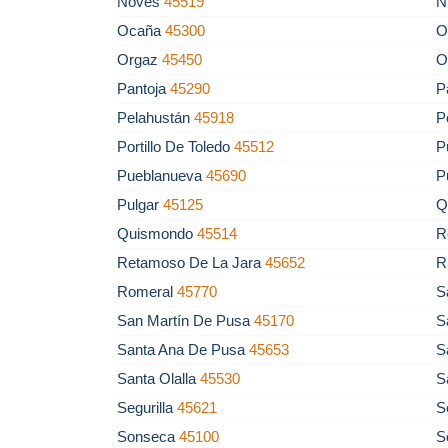
Novés
45519
N
Ocaña
45300
O
Orgaz
45450
O
Pantoja
45290
P
Pelahustán
45918
P
Portillo De Toledo
45512
P
Pueblanueva
45690
P
Pulgar
45125
Q
Quismondo
45514
R
Retamoso De La Jara
45652
R
Romeral
45770
S
San Martín De Pusa
45170
S
Santa Ana De Pusa
45653
S
Santa Olalla
45530
S
Segurilla
45621
S
Sonseca
45100
S