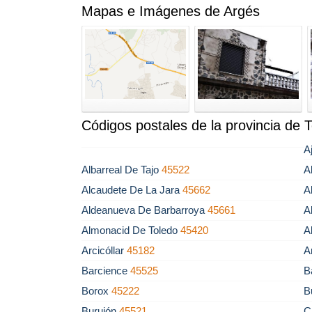
Mapas e Imágenes de Argés
Códigos postales de la provincia de 
A
Albarreal De Tajo
45522
A
Alcaudete De La Jara
45662
A
Aldeanueva De Barbarroya
45661
A
Almonacid De Toledo
45420
A
Arcicóllar
45182
A
Barcience
45525
B
Borox
45222
B
Burujón
45521
C