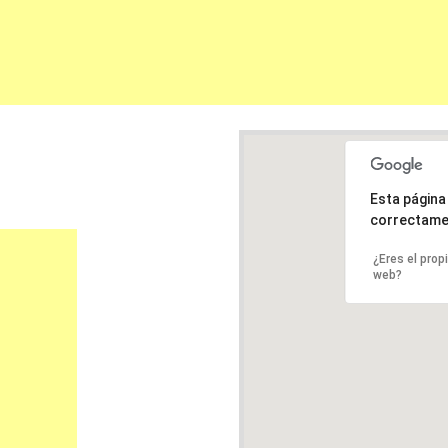
Esta págin
correctame
¿Eres el prop
web?