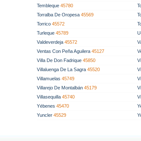
Tembleque
45780
T
Torralba De Oropesa
45569
T
Torrico
45572
T
Turleque
45789
U
Valdeverdeja
45572
V
Ventas Con Peña Aguilera
45127
V
Villa De Don Fadrique
45850
V
Villaluenga De La Sagra
45520
V
Villamuelas
45749
V
Villarejo De Montalbán
45179
V
Villasequilla
45740
V
Yébenes
45470
Y
Yuncler
45529
Y