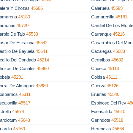
alera Y Chozas
45686
Caleruela
45589
amarena
45180
Camarenilla
45181
amuñas
45720
Cardiel De Los Mont
arpio De Tajo
45533
Carranque
45216
asar De Escalona
45542
Casarrubios Del Mon
astillo De Bayuela
45641
Cazalegas
45683
edillo Del Condado
45214
Cerralbos
45682
hozas De Canales
45960
Chueca
45113
obeja
45291
Cobisa
45111
orral De Almaguer
45880
Cuerva
45126
osbarrios
45311
Erustes
45540
scalonilla
45517
Espinoso Del Rey
45
strella
45574
Fuensalida
45510
arciotum
45643
Gerindote
45518
uardia
45760
Herencias
45664