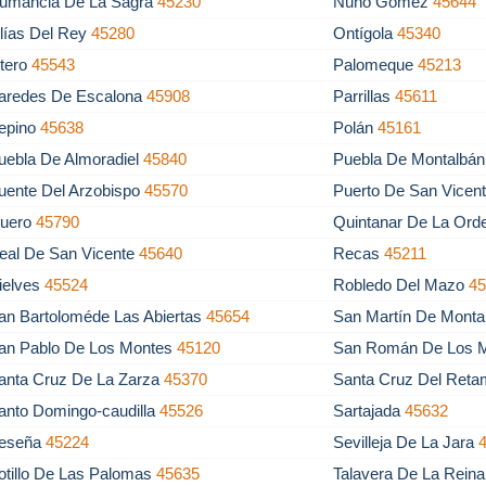
umancia De La Sagra
45230
Nuño Gómez
45644
lías Del Rey
45280
Ontígola
45340
tero
45543
Palomeque
45213
aredes De Escalona
45908
Parrillas
45611
epino
45638
Polán
45161
uebla De Almoradiel
45840
Puebla De Montalbá
uente Del Arzobispo
45570
Puerto De San Vicen
uero
45790
Quintanar De La Or
eal De San Vicente
45640
Recas
45211
ielves
45524
Robledo Del Mazo
4
an Bartoloméde Las Abiertas
45654
San Martín De Mont
an Pablo De Los Montes
45120
San Román De Los 
anta Cruz De La Zarza
45370
Santa Cruz Del Ret
anto Domingo-caudilla
45526
Sartajada
45632
eseña
45224
Sevilleja De La Jara
otillo De Las Palomas
45635
Talavera De La Rein