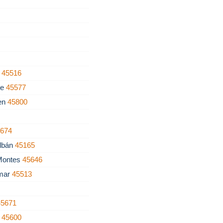
n
45516
te
45577
den
45800
5674
albán
45165
Montes
45646
amar
45513
45671
a
45600