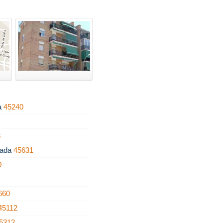
a
45240
8
ñada
45631
0
660
45112
5312