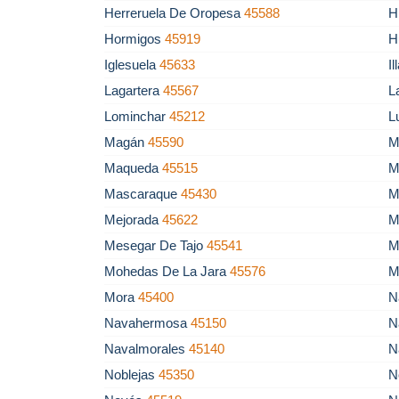
Herreruela De Oropesa
45588
H
Hormigos
45919
H
Iglesuela
45633
I
Lagartera
45567
L
Lominchar
45212
L
Magán
45590
M
Maqueda
45515
M
Mascaraque
45430
M
Mejorada
45622
M
Mesegar De Tajo
45541
M
Mohedas De La Jara
45576
M
Mora
45400
N
Navahermosa
45150
N
Navalmorales
45140
N
Noblejas
45350
N