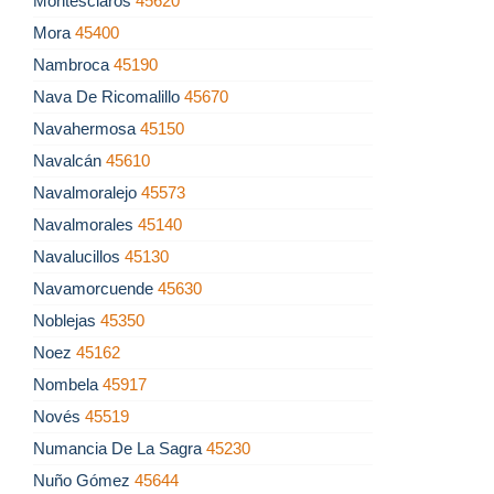
Montesclaros
45620
Mora
45400
Nambroca
45190
Nava De Ricomalillo
45670
Navahermosa
45150
Navalcán
45610
Navalmoralejo
45573
Navalmorales
45140
Navalucillos
45130
Navamorcuende
45630
Noblejas
45350
Noez
45162
Nombela
45917
Novés
45519
Numancia De La Sagra
45230
Nuño Gómez
45644