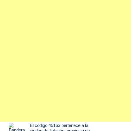
El código 45163 pertenece a la
ciudad de
Totanés
, provincia de