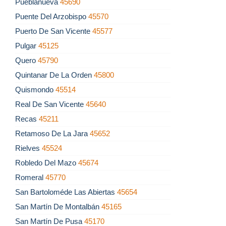
Pueblanueva
45690
Puente Del Arzobispo
45570
Puerto De San Vicente
45577
Pulgar
45125
Quero
45790
Quintanar De La Orden
45800
Quismondo
45514
Real De San Vicente
45640
Recas
45211
Retamoso De La Jara
45652
Rielves
45524
Robledo Del Mazo
45674
Romeral
45770
San Bartoloméde Las Abiertas
45654
San Martín De Montalbán
45165
San Martín De Pusa
45170