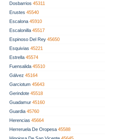
Dosbarrios
45311
Erustes
45540
Escalona
45910
Escalonilla
45517
Espinoso Del Rey
45650
Esquivias
45221
Estrella
45574
Fuensalida
45510
Gálvez
45164
Garciotum
45643
Gerindote
45518
Guadamur
45160
Guardia
45760
Herencias
45664
Herreruela De Oropesa
45588
Hinojosa De San Vicente
45645