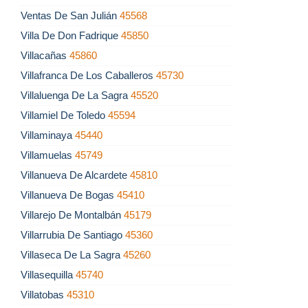
Ventas De San Julián
45568
Villa De Don Fadrique
45850
Villacañas
45860
Villafranca De Los Caballeros
45730
Villaluenga De La Sagra
45520
Villamiel De Toledo
45594
Villaminaya
45440
Villamuelas
45749
Villanueva De Alcardete
45810
Villanueva De Bogas
45410
Villarejo De Montalbán
45179
Villarrubia De Santiago
45360
Villaseca De La Sagra
45260
Villasequilla
45740
Villatobas
45310