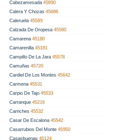
Cabezamesada
45890
Calera Y Chozas
45686
Caleruela
45589
Calzada De Oropesa
45580
Camarena
45180
Camarenilla
45181
Campillo De La Jara
45578
Camuñas
45720
Cardiel De Los Montes
45642
Carmena
45531
Carpio De Tajo
45533
Carranque
45216
Carriches
45532
Casar De Escalona
45542
Casarrubios Del Monte
45950
Casasbuenas
45124