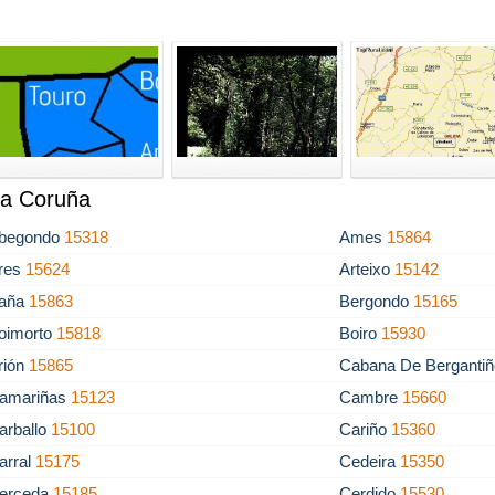
La Coruña
begondo
15318
Ames
15864
res
15624
Arteixo
15142
aña
15863
Bergondo
15165
oimorto
15818
Boiro
15930
rión
15865
Cabana De Berganti
amariñas
15123
Cambre
15660
arballo
15100
Cariño
15360
arral
15175
Cedeira
15350
erceda
15185
Cerdido
15530