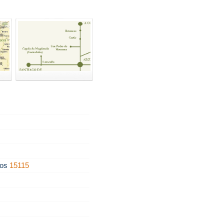
ños
15115