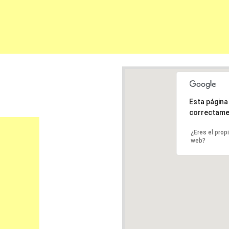
Esta págin
correctame
¿Eres el prop
web?