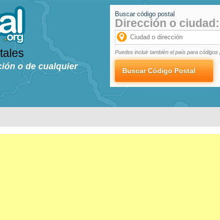
Buscar código postal
Dirección o ciudad:
tales
Puedes incluir también el país para códigos 
ción o de cualquier