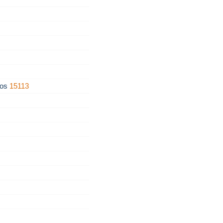
ños
15113