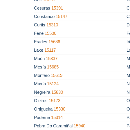
Cesuras
15391
C
Coristanco
15147
C
Curtis
15310
D
Fene
15500
F
Frades
15686
I
Laxe
15117
L
Maón
15337
M
Mesía
15685
M
Monfero
15619
M
Muxía
15124
N
Negreira
15830
N
Oleiros
15173
O
Ortigueira
15330
O
Paderne
15314
P
Pobra Do Caramiñal
15940
P