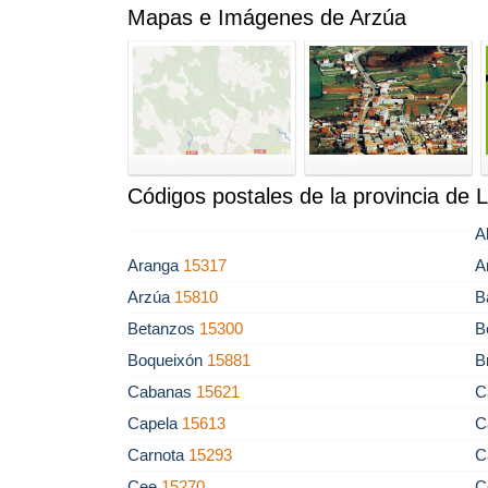
Mapas e Imágenes de Arzúa
Códigos postales de la provincia de 
A
Aranga
15317
A
Arzúa
15810
B
Betanzos
15300
B
Boqueixón
15881
B
Cabanas
15621
C
Capela
15613
C
Carnota
15293
C
Cee
15270
C