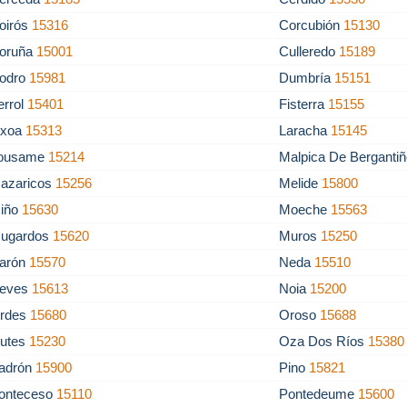
oirós
15316
Corcubión
15130
oruña
15001
Culleredo
15189
odro
15981
Dumbría
15151
errol
15401
Fisterra
15155
rixoa
15313
Laracha
15145
ousame
15214
Malpica De Berganti
azaricos
15256
Melide
15800
iño
15630
Moeche
15563
ugardos
15620
Muros
15250
arón
15570
Neda
15510
eves
15613
Noia
15200
rdes
15680
Oroso
15688
utes
15230
Oza Dos Ríos
15380
adrón
15900
Pino
15821
onteceso
15110
Pontedeume
15600