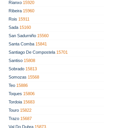
Rianxo
15920
Ribeira
15960
Rois
15911
Sada
15160
San Sadurniño
15560
Santa Comba
15841
Santiago De Compostela
15701
Santiso
15808
Sobrado
15813
Somozas
15568
Teo
15886
Toques
15806
Tordoia
15683
Touro
15822
Trazo
15687
Val Do Dubra
15873