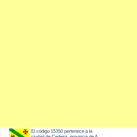
El código 15350 pertenece a la
ciudad de
Cedeira
, provincia de A