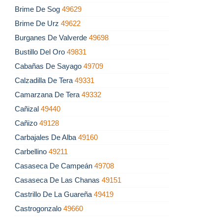
Brime De Sog
49629
Brime De Urz
49622
Burganes De Valverde
49698
Bustillo Del Oro
49831
Cabañas De Sayago
49709
Calzadilla De Tera
49331
Camarzana De Tera
49332
Cañizal
49440
Cañizo
49128
Carbajales De Alba
49160
Carbellino
49211
Casaseca De Campeán
49708
Casaseca De Las Chanas
49151
Castrillo De La Guareña
49419
Castrogonzalo
49660