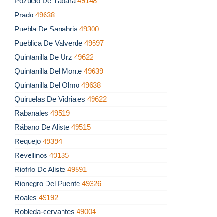
Pozuelo De Tábara
49148
Prado
49638
Puebla De Sanabria
49300
Pueblica De Valverde
49697
Quintanilla De Urz
49622
Quintanilla Del Monte
49639
Quintanilla Del Olmo
49638
Quiruelas De Vidriales
49622
Rabanales
49519
Rábano De Aliste
49515
Requejo
49394
Revellinos
49135
Riofrío De Aliste
49591
Rionegro Del Puente
49326
Roales
49192
Robleda-cervantes
49004