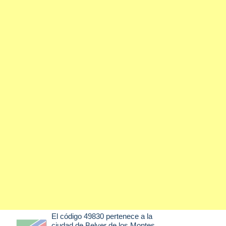
El código 49830 pertenece a la
ciudad de
Belver de los Montes
,