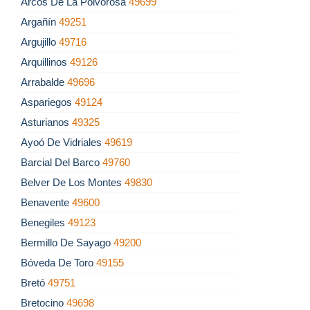
Arcos De La Polvorosa
49699
Argañín
49251
Argujillo
49716
Arquillinos
49126
Arrabalde
49696
Aspariegos
49124
Asturianos
49325
Ayoó De Vidriales
49619
Barcial Del Barco
49760
Belver De Los Montes
49830
Benavente
49600
Benegiles
49123
Bermillo De Sayago
49200
Bóveda De Toro
49155
Bretó
49751
Bretocino
49698