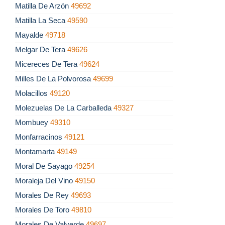
Matilla De Arzón
49692
Matilla La Seca
49590
Mayalde
49718
Melgar De Tera
49626
Micereces De Tera
49624
Milles De La Polvorosa
49699
Molacillos
49120
Molezuelas De La Carballeda
49327
Mombuey
49310
Monfarracinos
49121
Montamarta
49149
Moral De Sayago
49254
Moraleja Del Vino
49150
Morales De Rey
49693
Morales De Toro
49810
Morales De Valverde
49697