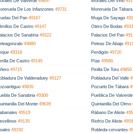
orales De Valverde
49697
Morales Del Vino
491
oreruela De Los Infanzones
49731
Moreruela De Tábar
uelas Del Pan
49167
Muga De Sayago
49
lmillos De Castro
49147
Otero De Bodas
493
alacios De Sanabria
49322
Palacios Del Pan
491
eleagonzalo
49880
Peleas De Abajo
491
eque
49318
Perdigón
49720
erilla De Castro
49145
Pías
49580
iñero
49715
Pinilla De Toro
49850
obladura De Valderaduey
49127
Pobladura Del Valle
4
ozoantiguo
49835
Pozuelo De Tábara
4
uebla De Sanabria
49300
Pueblica De Valverd
uintanilla Del Monte
49639
Quintanilla Del Olmo
abanales
49519
Rábano De Aliste
49
evellinos
49135
Riofrío De Aliste
495
oales
49192
Robleda-cervantes
4