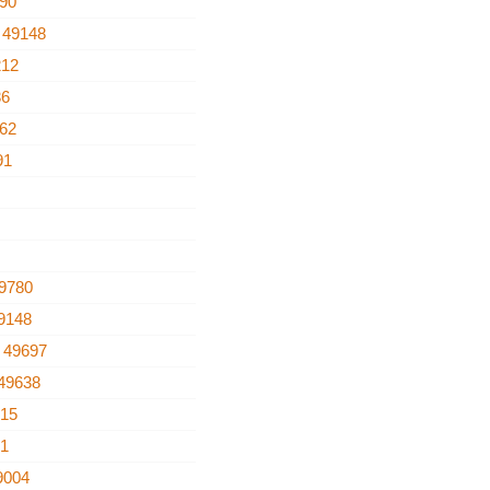
90
a
49148
212
36
62
91
9780
9148
e
49697
49638
515
91
9004