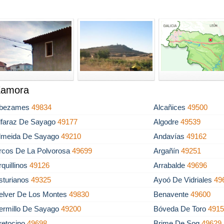
 Zamora
bezames
49834
Alcañices
49500
lfaraz De Sayago
49177
Algodre
49539
lmeida De Sayago
49210
Andavías
49162
rcos De La Polvorosa
49699
Argañín
49251
rquillinos
49126
Arrabalde
49696
sturianos
49325
Ayoó De Vidriales
49
elver De Los Montes
49830
Benavente
49600
ermillo De Sayago
49200
Bóveda De Toro
491
retocino
49698
Brime De Sog
49629