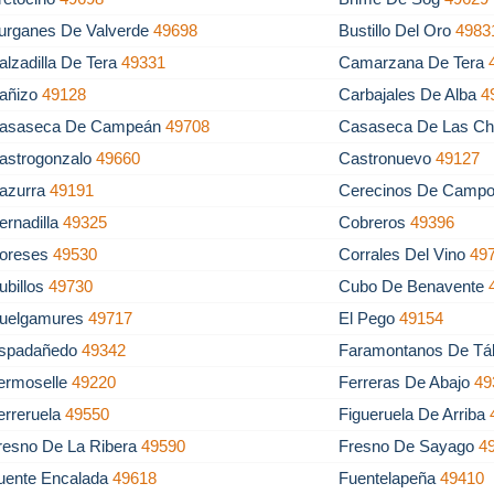
urganes De Valverde
49698
Bustillo Del Oro
4983
alzadilla De Tera
49331
Camarzana De Tera
añizo
49128
Carbajales De Alba
4
asaseca De Campeán
49708
Casaseca De Las C
astrogonzalo
49660
Castronuevo
49127
azurra
49191
Cerecinos De Camp
ernadilla
49325
Cobreros
49396
oreses
49530
Corrales Del Vino
49
ubillos
49730
Cubo De Benavente
uelgamures
49717
El Pego
49154
spadañedo
49342
Faramontanos De T
ermoselle
49220
Ferreras De Abajo
49
erreruela
49550
Figueruela De Arriba
resno De La Ribera
49590
Fresno De Sayago
4
uente Encalada
49618
Fuentelapeña
49410