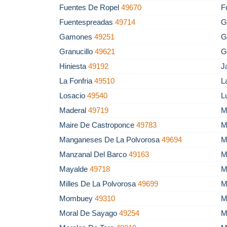
Fuentes De Ropel
49670
F
Fuentespreadas
49714
G
Gamones
49251
G
Granucillo
49621
G
Hiniesta
49192
J
La Fonfria
49510
L
Losacio
49540
L
Maderal
49719
M
Maire De Castroponce
49783
M
Manganeses De La Polvorosa
49694
M
Manzanal Del Barco
49163
M
Mayalde
49718
M
Milles De La Polvorosa
49699
M
Mombuey
49310
M
Moral De Sayago
49254
M