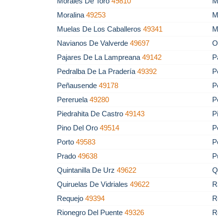
Morales De Toro
49810
M
Moralina
49253
M
Muelas De Los Caballeros
49341
M
Navianos De Valverde
49697
O
Pajares De La Lampreana
49142
P
Pedralba De La Pradería
49392
P
Peñausende
49178
P
Pereruela
49280
P
Piedrahita De Castro
49143
P
Pino Del Oro
49514
P
Porto
49583
P
Prado
49638
P
Quintanilla De Urz
49622
Q
Quiruelas De Vidriales
49622
R
Requejo
49394
R
Rionegro Del Puente
49326
R