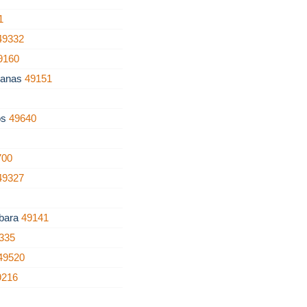
1
49332
9160
hanas
49151
os
49640
700
49327
ábara
49141
335
49520
9216