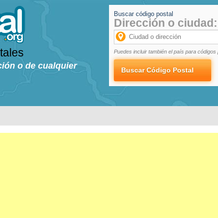
Buscar código postal
Dirección o ciudad:
tales
Puedes incluir también el país para códigos 
ción o de cualquier