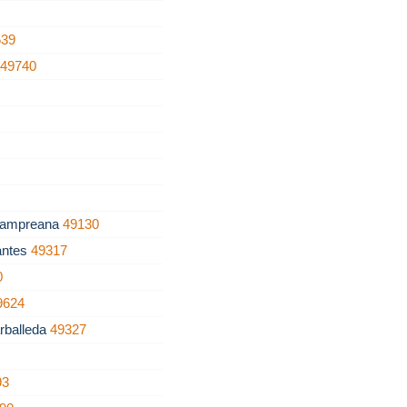
539
a
49740
Lampreana
49130
antes
49317
0
9624
rballeda
49327
93