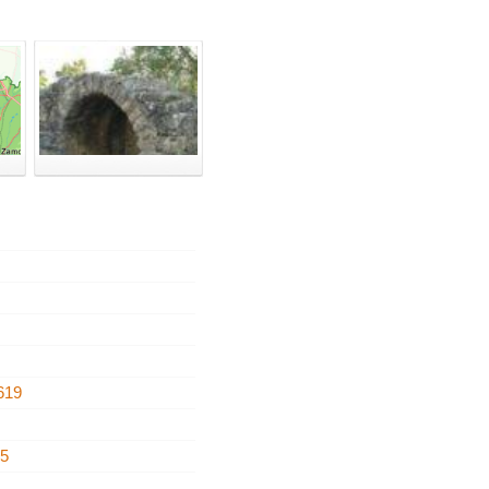
619
55