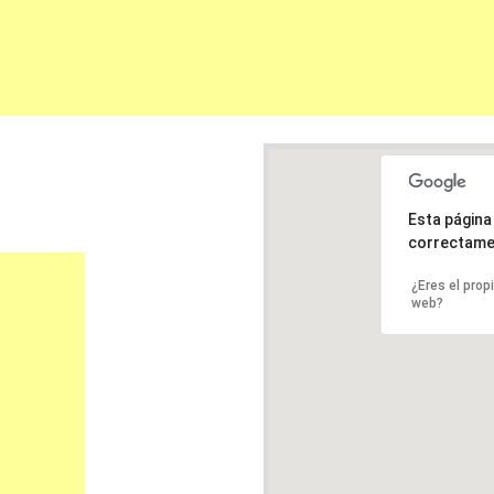
Esta págin
correctame
¿Eres el prop
web?