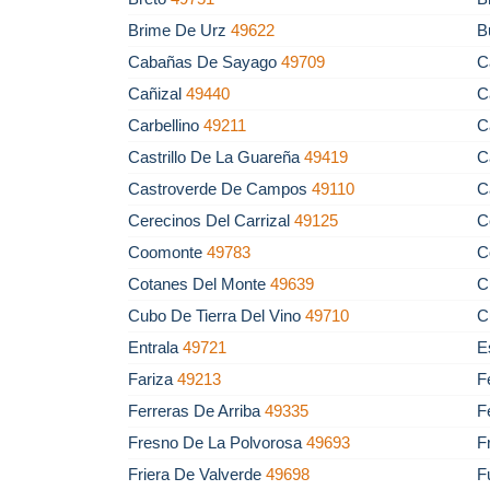
Brime De Urz
49622
B
Cabañas De Sayago
49709
C
Cañizal
49440
C
Carbellino
49211
C
Castrillo De La Guareña
49419
C
Castroverde De Campos
49110
C
Cerecinos Del Carrizal
49125
C
Coomonte
49783
C
Cotanes Del Monte
49639
C
Cubo De Tierra Del Vino
49710
C
Entrala
49721
E
Fariza
49213
F
Ferreras De Arriba
49335
F
Fresno De La Polvorosa
49693
F
Friera De Valverde
49698
F