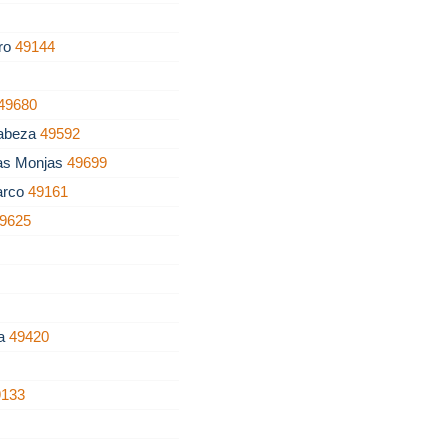
tro
49144
49680
Cabeza
49592
as Monjas
49699
arco
49161
9625
ña
49420
9133