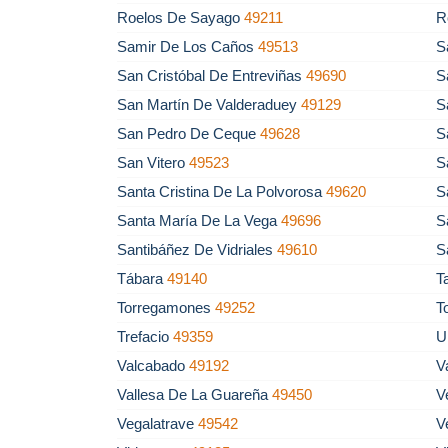
Roelos De Sayago
49211
R
Samir De Los Caños
49513
S
San Cristóbal De Entreviñas
49690
S
San Martín De Valderaduey
49129
S
San Pedro De Ceque
49628
S
San Vitero
49523
S
Santa Cristina De La Polvorosa
49620
S
Santa María De La Vega
49696
S
Santibáñez De Vidriales
49610
S
Tábara
49140
T
Torregamones
49252
T
Trefacio
49359
U
Valcabado
49192
V
Vallesa De La Guareña
49450
V
Vegalatrave
49542
V