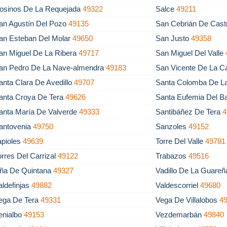
osinos De La Requejada
49322
Salce
49211
an Agustín Del Pozo
49135
San Cebrián De Cas
an Esteban Del Molar
49650
San Justo
49358
an Miguel De La Ribera
49717
San Miguel Del Valle
an Pedro De La Nave-almendra
49183
San Vicente De La 
anta Clara De Avedillo
49707
Santa Colomba De L
anta Croya De Tera
49626
Santa Eufemia Del B
anta María De Valverde
49333
Santibáñez De Tera
4
antovenia
49750
Sanzoles
49152
apioles
49639
Torre Del Valle
49781
orres Del Carrizal
49122
Trabazos
49516
ña De Quintana
49327
Vadillo De La Guare
aldefinjas
49882
Valdescorriel
49680
ega De Tera
49331
Vega De Villalobos
4
enialbo
49153
Vezdemarbán
49840