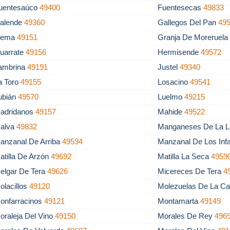
uentesaúco
49400
Fuentesecas
49833
alende
49360
Gallegos Del Pan
49
ema
49151
Granja De Moreruel
uarrate
49156
Hermisende
49572
ambrina
49191
Justel
49340
a Toro
49155
Losacino
49541
ubián
49570
Luelmo
49215
adridanos
49157
Mahide
49522
alva
49832
Manganeses De La 
anzanal De Arriba
49594
Manzanal De Los Inf
atilla De Arzón
49692
Matilla La Seca
4959
elgar De Tera
49626
Micereces De Tera
4
olacillos
49120
Molezuelas De La Ca
onfarracinos
49121
Montamarta
49149
oraleja Del Vino
49150
Morales De Rey
496