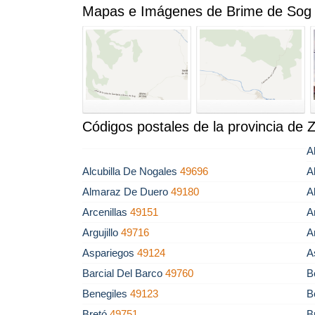
Mapas e Imágenes de Brime de Sog
Códigos postales de la provincia de
A
Alcubilla De Nogales
49696
A
Almaraz De Duero
49180
A
Arcenillas
49151
A
Argujillo
49716
A
Aspariegos
49124
A
Barcial Del Barco
49760
B
Benegiles
49123
B
Bretó
49751
B