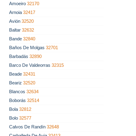
Amoeiro
32170
Arnoia
32417
Avión
32520
Baltar
32632
Bande
32840
Baños De Molgas
32701
Barbadás
32890
Barco De Valdeorras
32315
Beade
32431
Beariz
32520
Blancos
32634
Boborás
32514
Bola
32812
Bolo
32577
Calvos De Randín
32648
Carballeda De Avia
32413