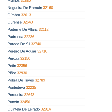
Muíños
32880
Nogueira De Ramuín
32160
Oímbra
32613
Ourense
32643
Paderne De Allariz
32112
Padrenda
32236
Parada De Sil
32740
Pereiro De Aguiar
32710
Peroxa
32150
Petín
32356
Piñor
32930
Pobra De Trives
32789
Pontedeva
32235
Porqueira
32643
Punxín
32456
Quintela De Leirado
32814