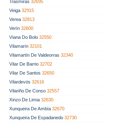
Trasmiras
32695
Veiga
32915
Verea
32813
Verín
32600
Viana Do Bolo
32550
Vilamarín
32101
Vilamartín De Valdeorras
32340
Vilar De Barrio
32702
Vilar De Santos
32650
Vilardevós
32616
Vilariño De Conso
32557
Xinzo De Limia
32630
Xunqueira De Ambía
32670
Xunqueira De Espadanedo
32730