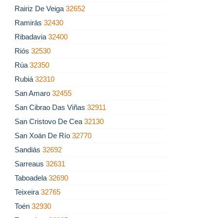
Rairiz De Veiga
32652
Ramirás
32430
Ribadavia
32400
Riós
32530
Rúa
32350
Rubiá
32310
San Amaro
32455
San Cibrao Das Viñas
32911
San Cristovo De Cea
32130
San Xoán De Río
32770
Sandiás
32692
Sarreaus
32631
Taboadela
32690
Teixeira
32765
Toén
32930