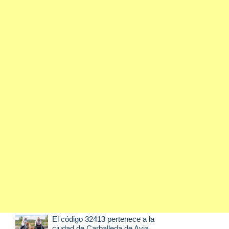
El código 32413 pertenece a la
ciudad de
Carballeda de Avia
,