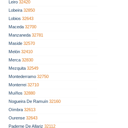
Leiro
32420
Lobeira
32850
Lobios
32643
Maceda
32700
Manzaneda
32781
Maside
32570
Melón
32410
Merca
32830
Mezquita
32549
Montederramo
32750
Monterrei
32710
Muíños
32880
Nogueira De Ramuín
32160
Oímbra
32613
Ourense
32643
Paderne De Allariz
32112