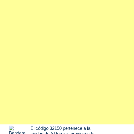
El código 32150 pertenece a la
ciudad de
A Peroxa
, provincia de