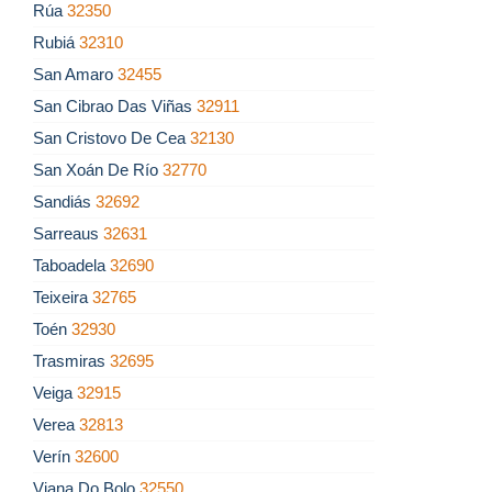
Rúa
32350
Rubiá
32310
San Amaro
32455
San Cibrao Das Viñas
32911
San Cristovo De Cea
32130
San Xoán De Río
32770
Sandiás
32692
Sarreaus
32631
Taboadela
32690
Teixeira
32765
Toén
32930
Trasmiras
32695
Veiga
32915
Verea
32813
Verín
32600
Viana Do Bolo
32550