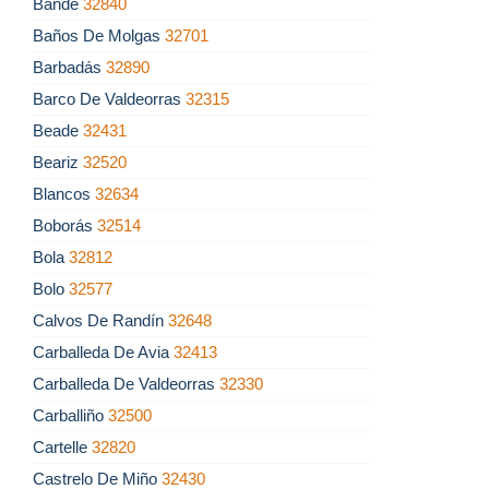
Bande
32840
Baños De Molgas
32701
Barbadás
32890
Barco De Valdeorras
32315
Beade
32431
Beariz
32520
Blancos
32634
Boborás
32514
Bola
32812
Bolo
32577
Calvos De Randín
32648
Carballeda De Avia
32413
Carballeda De Valdeorras
32330
Carballiño
32500
Cartelle
32820
Castrelo De Miño
32430