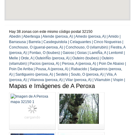
Hay 38 zonas con este mismo código postal 32150
Abedin | Abertesga | Alende (peroxa, A) | Amedo (peroxa, A) | Amido |
Barrasusa | Barrela | Casdeguistola | Celaguantes | Cinco Nogueiras |
Conchouso, O (gueral-peroxa, A) | Conchouso, O (vilarrubin) | Fiestra, A
(peroxa, A) | Fontao, O (toubes) | Gaioso | Goias | LamiÑa, A | Lentomil |
Melle | Orde, A | OuteiriÑo (peroxa, A) | Outeiro (toubes) | Outeiro
(vilarrubin) | Pacios (peroxa, A) | Peroxa, A (peroxa, A) | Poin De Abaixo |
Poin De Arriba | Pousa, A (peroxa, A) | Rabacido | Salgueiros (peroxa,
A) | Santigueiro (peroxa, A) | Sestelo | Souto, O (peroxa, A) | Vila, A
(peroxa, A) | Vilanova (peroxa, A) | Vilar (peroxa, A) | Vilarrubin | Vispin |
Mapas e Imágenes de A Peroxa