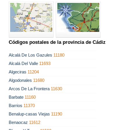
Códigos postales de la provincia de Cádiz
Alcalá De Los Gazules
11180
Alcalá Del Valle
11693
Algeciras
11204
Algodonales
11680
Arcos De La Frontera
11630
Barbate
11160
Barrios
11370
Benalup-casas Viejas
11190
Benaocaz
11612