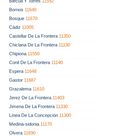
Blecua Y Torres
11592
Bornos
11640
Bosque
11670
Cádiz
11005
Castellar De La Frontera
11350
Chiclana De La Frontera
11130
Chipiona
11550
Conil De La Frontera
11140
Espera
11648
Gastor
11687
Grazalema
11610
Jerez De La Frontera
11403
Jimena De La Frontera
11330
Línea De La Concepción
11300
Medina-sidonia
11170
Olvera
11690