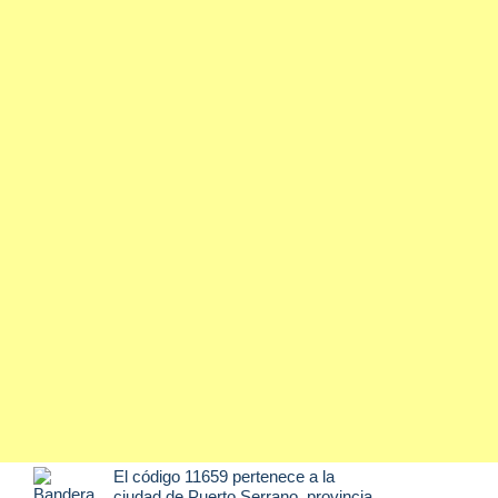
El código 11659 pertenece a la
ciudad de
Puerto Serrano
, provincia