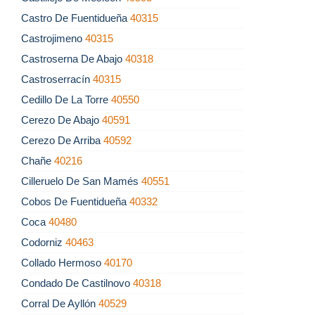
Castro De Fuentidueña
40315
Castrojimeno
40315
Castroserna De Abajo
40318
Castroserracín
40315
Cedillo De La Torre
40550
Cerezo De Abajo
40591
Cerezo De Arriba
40592
Chañe
40216
Cilleruelo De San Mamés
40551
Cobos De Fuentidueña
40332
Coca
40480
Codorniz
40463
Collado Hermoso
40170
Condado De Castilnovo
40318
Corral De Ayllón
40529