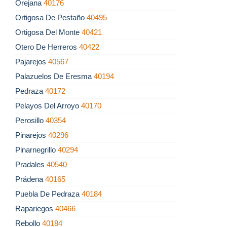
Orejana
40176
Ortigosa De Pestaño
40495
Ortigosa Del Monte
40421
Otero De Herreros
40422
Pajarejos
40567
Palazuelos De Eresma
40194
Pedraza
40172
Pelayos Del Arroyo
40170
Perosillo
40354
Pinarejos
40296
Pinarnegrillo
40294
Pradales
40540
Prádena
40165
Puebla De Pedraza
40184
Rapariegos
40466
Rebollo
40184