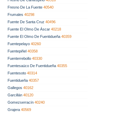
Fresno De La Fuente
40540
Frumales
40298
Fuente De Santa Cruz
40496
Fuente El Olmo De Áscar
40218
Fuente El Olmo De Fuentidueña
40359
Fuentepelayo
40260
Fuentepiñel
40358
Fuenterrebollo
40330
Fuentesaúco De Fuentidueña
40355
Fuentesoto
40314
Fuentidueña
40357
Gallegos
40162
Garcillán
40120
Gomezserracín
40240
Grajera
40569